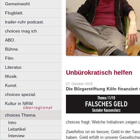
Gemeinwohl
Flugblatt.
trailer-ruhr podcast.
choices mag ich.
ABO.
Bühne.
Film.
Literatur.
Unbürokratisch helfen
Musik.
27. Oktober 2019
Kunst.
Die Bürgerstiftung Köln finanziert 
choices spezial.
Kultur in NRW.
choices Thema.
choices fragt: Welche Initiativen zeige
Intro
Leitartikel
Zweifellos ist es besser, Geld in der Ta
Interview
haben. Geld erfüllt in unserer Gesellsch