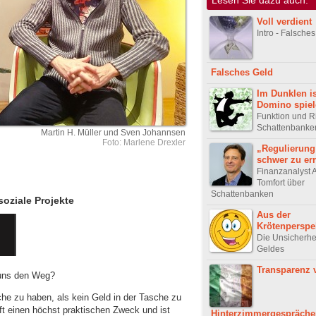
Voll verdient
Intro - Falsche
Falsches Geld
Im Dunklen is
Domino spiel
Funktion und R
Schattenbanke
Martin H. Müller und Sven Johannsen
Foto: Marlene Drexler
„Regulierung 
schwer zu er
Finanzanalyst 
Tomfort über
Schattenbanken
soziale Projekte
Aus der
Krötenperspe
Die Unsicherhe
Geldes
Transparenz 
n uns den Weg?
sche zu haben, als kein Geld in der Tasche zu
aft einen höchst praktischen Zweck und ist
Hinterzimmergespräche