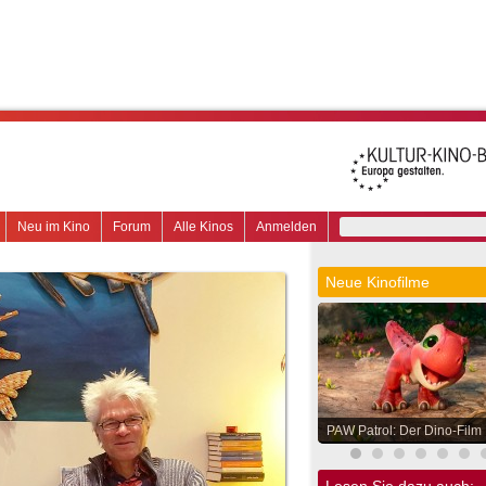
Neu im Kino
Forum
Alle Kinos
Anmelden
Neue Kinofilme
PAW Patrol: Der Dino-Film
Lesen Sie dazu auch: