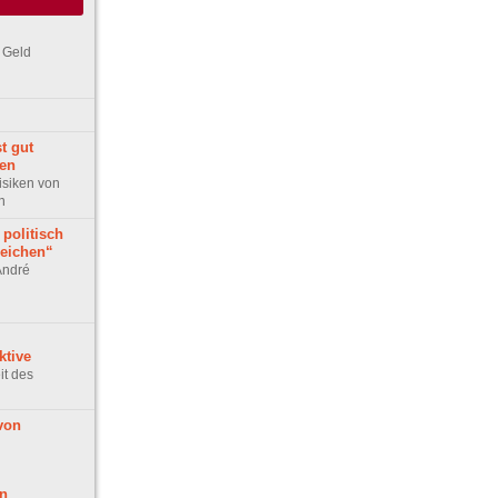
s Geld
t gut
en
isiken von
n
politisch
reichen“
André
ktive
it des
von
n