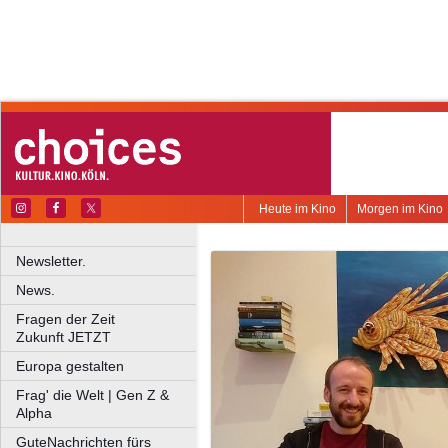
Heute im Kino
Morgen im Kino
Newsletter.
News.
Fragen der Zeit
Zukunft JETZT
Europa gestalten
Frag' die Welt | Gen Z &
Alpha
GuteNachrichten fürs