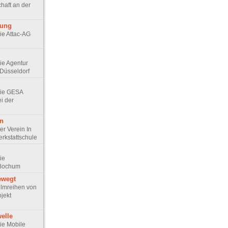
haft an der
rung
Die Attac-AG
Die Agentur
Düsseldorf
 Die GESA
ei der
en
Der Verein In
erkstattschule
Die
 Bochum
ewegt
 Filmreihen von
jekt
elle
Die Mobile