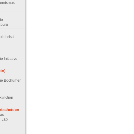
remismus
Die
sburg
Solidarisch
ie Initiative
in)
 Die Bochumer
xtinction
ntscheiden
Das
n Lab