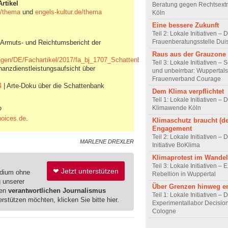
rtikel
Beratung gegen Rechtsext
de/thema
und
engels-kultur.de/thema
Köln
Eine bessere Zukunft
Teil 2: Lokale Initiativen – 
Frauenberatungsstelle Dui
 Armuts- und Reichtumsbericht der
Raus aus der Grauzone
ngen/DE/Fachartikel/2017/fa_bj_1707_Schattenbanken.html
Teil 3: Lokale Initiativen – 
inanzdienstleistungsaufsicht über
und unbeirrbar: Wuppertals
Frauenverband Courage
4
| Arte-Doku über die Schattenbank
Dem Klima verpflichtet
Teil 1: Lokale Initiativen – D
Klimawende Köln
?
oices.de
.
Klimaschutz braucht (de
Engagement
Teil 2: Lokale Initiativen –
MARLENE DREXLER
Initiative BoKlima
Klimaprotest im Wandel
Teil 3: Lokale Initiativen – E
❤ Jetzt unterstützen
edium ohne
Rebellion in Wuppertal
g unserer
Über Grenzen hinweg e
ren
verantwortlichen Journalismus
Teil 1: Lokale Initiativen – 
erstützen möchten, klicken Sie bitte hier.
Experimentallabor Decisio
Cologne