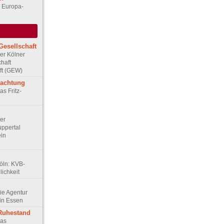
– Europa-
Gesellschaft
Der Kölner
haft
ft (GEW)
rachtung
as Fritz-
Der
ppertal
ein
Köln: KVB-
ichkeit
Die Agentur
in Essen
 Ruhestand
Das