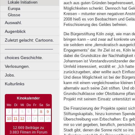
Lokale Initiativen
auch aus guten Gründen begehrenswert, w
Möglichkeiten schenkt. Dennoch hat Geld
Europa
Kreisen – mitunter einen negativen Anstr
Glosse
2008 hieß es von Beobachtern und Geläu
Auswahl.
Fetischisierung des Geldes befreien.
Augenblick
Die Bürgerstiftung Köln zeigt, wie man d
bringen kann – und zwar auf konkrete un
Zuletzt gelacht: Cartoons.
sie seitdem eine „demokratisch ausgeri
––––––––––––––––––––
Engagements“ dar. Ihr Ziel ist es, Köln 
dabei die Grundsätze der Nachhaltigkeit 
choices Geschichte.
Johannsen ist Vorstandsvorsitzender der
Verlosungen.
Umfeld interessiert, erzählt er: „Ich ha
zurückzugeben, aber wollte auch Einflus
Jobs.
Und diese Möglichkeit ist bei der Bürger
kann mit einem vergleichsweise kleinen 
Kulturlinks
alternativ auch seine Zeit stiften. Und o
Grundschulklasse oder Obstbäume pflanz
Kinokalender
Projekt mit seinem Einsatz unterstützt w
Mo
Di
Mi
Do
Fr
Sa
So
Die Finanzierung der Projekte speist sic
3
4
5
6
7
8
9
Stiftungskapitals, hinzu kommen Spende
10
11
12
13
14
15
16
Überschreibung von Erbschaften: Es geb
mir so viel gegeben, beruflich, persönlic
12.669 Beiträge zu
Stadt gibt, denen die Sonne nicht so ins
3.883 Filmen im Forum