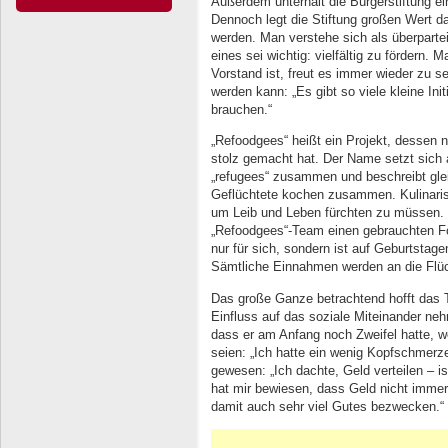
Außerdem unterhält die Bürgerstiftung 
Dennoch legt die Stiftung großen Wert 
werden. Man verstehe sich als überpartei
eines sei wichtig: vielfältig zu fördern. M
Vorstand ist, freut es immer wieder zu s
werden kann: „Es gibt so viele kleine Init
brauchen.“
„Refoodgees“ heißt ein Projekt, dessen n
stolz gemacht hat. Der Name setzt sich 
„refugees“ zusammen und beschreibt gle
Geflüchtete kochen zusammen. Kulinaris
um Leib und Leben fürchten zu müssen. M
„Refoodgees“-Team einen gebrauchten Fo
nur für sich, sondern ist auf Geburtstag
Sämtliche Einnahmen werden an die Flüch
Das große Ganze betrachtend hofft das T
Einfluss auf das soziale Miteinander neh
dass er am Anfang noch Zweifel hatte, we
seien: „Ich hatte ein wenig Kopfschmerze
gewesen: „Ich dachte, Geld verteilen – is
hat mir bewiesen, dass Geld nicht immer
damit auch sehr viel Gutes bezwecken.“