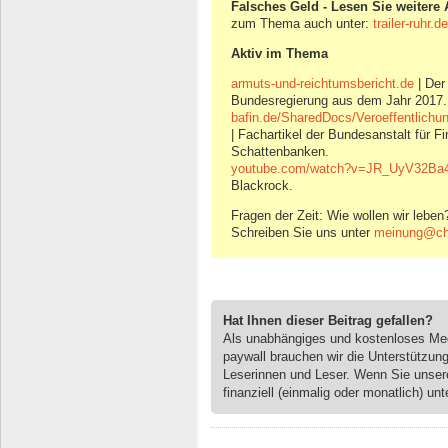
Falsches Geld - Lesen Sie weitere A
zum Thema auch unter:
trailer-ruhr.
Aktiv im Thema
armuts-und-reichtumsbericht.de
| Der
Bundesregierung aus dem Jahr 2017.
bafin.de/SharedDocs/Veroeffentlichu
| Fachartikel der Bundesanstalt für F
Schattenbanken.
youtube.com/watch?v=JR_UyV32Ba
Blackrock.
Fragen der Zeit: Wie wollen wir leben
Schreiben Sie uns unter
meinung@ch
Hat Ihnen dieser Beitrag gefallen?
Als unabhängiges und kostenloses M
paywall brauchen wir die Unterstützun
Leserinnen und Leser. Wenn Sie unse
finanziell (einmalig oder monatlich) unt