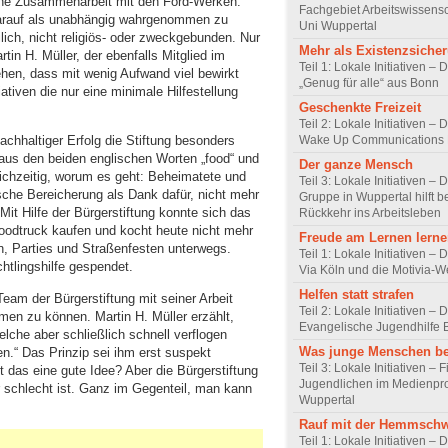
eine Zusammenarbeit mit den Ford-Werken.
Fachgebiet Arbeitswissensc
darauf als unabhängig wahrgenommen zu
Uni Wuppertal
lich, nicht religiös- oder zweckgebunden. Nur
Mehr als Existenzsiche
artin H. Müller, der ebenfalls Mitglied im
Teil 1: Lokale Initiativen – 
ehen, dass mit wenig Aufwand viel bewirkt
„Genug für alle“ aus Bonn
iativen die nur eine minimale Hilfestellung
Geschenkte Freizeit
Teil 2: Lokale Initiativen – 
Wake Up Communications 
achhaltiger Erfolg die Stiftung besonders
aus den beiden englischen Worten „food“ und
Der ganze Mensch
ichzeitig, worum es geht: Beheimatete und
Teil 3: Lokale Initiativen –
che Bereicherung als Dank dafür, nicht mehr
Gruppe in Wuppertal hilft b
it Hilfe der Bürgerstiftung konnte sich das
Rückkehr ins Arbeitsleben
odtruck kaufen und kocht heute nicht mehr
Freude am Lernen lern
en, Parties und Straßenfesten unterwegs.
Teil 1: Lokale Initiativen – 
tlingshilfe gespendet.
Via Köln und die Motivia-W
Helfen statt strafen
eam der Bürgerstiftung mit seiner Arbeit
Teil 2: Lokale Initiativen – 
men zu können. Martin H. Müller erzählt,
Evangelische Jugendhilfe
lche aber schließlich schnell verflogen
Was junge Menschen b
n.“ Das Prinzip sei ihm erst suspekt
Teil 3: Lokale Initiativen –
t das eine gute Idee? Aber die Bürgerstiftung
Jugendlichen im Medienpro
 schlecht ist. Ganz im Gegenteil, man kann
Wuppertal
Rauf mit der Hemmschw
Teil 1: Lokale Initiativen – 