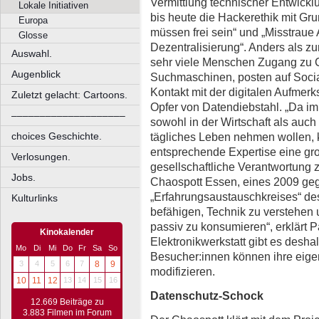
Vermittlung technischer Entwickl
Lokale Initiativen
bis heute die Hackerethik mit Gr
Europa
müssen frei sein“ und „Misstraue 
Glosse
Dezentralisierung“. Anders als z
Auswahl.
sehr viele Menschen Zugang zu 
Augenblick
Suchmaschinen, posten auf Socia
Kontakt mit der digitalen Aufme
Zuletzt gelacht: Cartoons.
Opfer von Datendiebstahl. „Da i
––––––––––––––––––––
sowohl in der Wirtschaft als auch 
tägliches Leben nehmen wollen,
choices Geschichte.
entsprechende Expertise eine gro
Verlosungen.
gesellschaftliche Verantwortung zu
Jobs.
Chaospott Essen, eines 2009 ge
„Erfahrungsaustauschkreises“ d
Kulturlinks
befähigen, Technik zu verstehen un
passiv zu konsumieren“, erklärt P
Kinokalender
Elektronikwerkstatt gibt es deshalb
Mo
Di
Mi
Do
Fr
Sa
So
Besucher:innen können ihre eige
3
4
5
6
7
8
9
modifizieren.
10
11
12
13
14
15
16
Datenschutz-Schock
12.669 Beiträge zu
3.883 Filmen im Forum