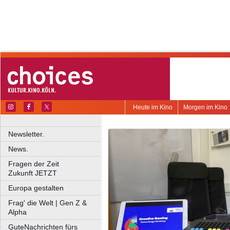
Heute im Kino
Morgen im Kino
Newsletter.
News.
Fragen der Zeit
Zukunft JETZT
Europa gestalten
Frag' die Welt | Gen Z &
Alpha
GuteNachrichten fürs