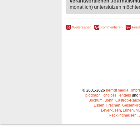
verantwortlichen Journalism
monatlich) unterstützen möchten,
Weitersagen
Kommentieren
Feed
© 2001-2026
berndt media
|
impr
biograph
|
choices
|
engels
und
Bochum
,
Bonn
,
Castrop-Raux
Essen
,
Frechen
,
Gelsenkir
Leverkusen
,
Lünen
,
Mü
Recklinghausen
,