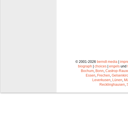
© 2001-2026
berndt media
|
impr
biograph
|
choices
|
engels
und
Bochum
,
Bonn
,
Castrop-Raux
Essen
,
Frechen
,
Gelsenkir
Leverkusen
,
Lünen
,
Mü
Recklinghausen
,