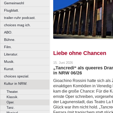
Gemeinwohl
Flugblatt.
trailer-ruhr podcast.
choices mag ich.
ABO.
Bühne.
Film.
Liebe ohne Chancen
Literatur.
Musik.
15. Juni 2026
„Tancredi“ als queeres Dra
Kunst.
in NRW 06/26
choices spezial.
Gioachino Rossini hatte sich als
Kultur in NRW.
einaktigen Komödien in Venedig
kam die große Chance: Für die Ka
Theater.
ernste Oper schreiben, vorgesehe
Klassik.
der Lagunenstadt, das Teatro La F
Oper.
Glück war ihm nicht hold. „Tancred
Tanz.
Ferrara (mit tragischem statt gl
Musical.