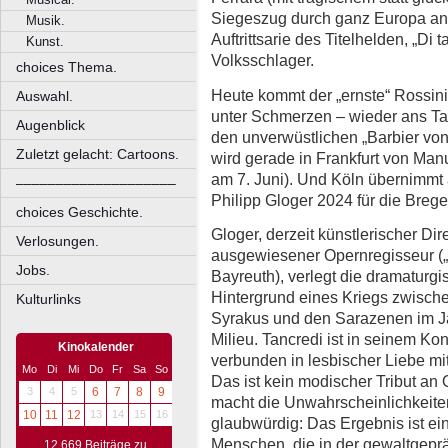
Siegeszug durch ganz Europa an.
Musik.
Auftrittsarie des Titelhelden, „Di t
Kunst.
Volksschlager.
choices Thema.
Heute kommt der „ernste“ Rossini
Auswahl.
unter Schmerzen – wieder ans Ta
Augenblick
den unverwüstlichen „Barbier von S
Zuletzt gelacht: Cartoons.
wird gerade in Frankfurt von Man
am 7. Juni). Und Köln übernimmt 
––––––––––––––––––––
Philipp Gloger 2024 für die Brege
choices Geschichte.
Gloger, derzeit künstlerischer Di
Verlosungen.
ausgewiesener Opernregisseur („D
Jobs.
Bayreuth), verlegt die dramaturg
Hintergrund eines Kriegs zwische
Kulturlinks
Syrakus und den Sarazenen im Ja
Milieu. Tancredi ist in seinem Ko
Kinokalender
verbunden in lesbischer Liebe m
Mo
Di
Mi
Do
Fr
Sa
So
Das ist kein modischer Tribut a
3
4
5
6
7
8
9
macht die Unwahrscheinlichkeiten
10
11
12
13
14
15
16
glaubwürdig: Das Ergebnis ist ei
Menschen, die in der gewaltgeprä
12.669 Beiträge zu