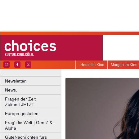
Heute im Kino
Morgen im Kino
Newsletter.
News.
Fragen der Zeit
Zukunft JETZT
Europa gestalten
Frag' die Welt | Gen Z &
Alpha
GuteNachrichten fürs