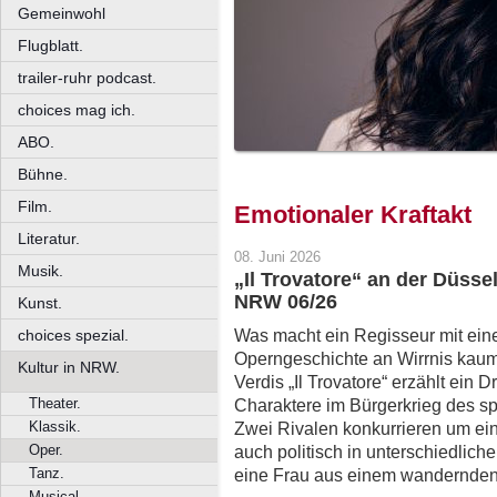
Gemeinwohl
Flugblatt.
trailer-ruhr podcast.
choices mag ich.
ABO.
Bühne.
Film.
Emotionaler Kraftakt
Literatur.
08. Juni 2026
Musik.
„Il Trovatore“ an der Düsse
NRW 06/26
Kunst.
Was macht ein Regisseur mit eine
choices spezial.
Operngeschichte an Wirrnis kaum
Kultur in NRW.
Verdis „Il Trovatore“ erzählt ein 
Theater.
Charaktere im Bürgerkrieg des spä
Klassik.
Zwei Rivalen konkurrieren um ei
Oper.
auch politisch in unterschiedlich
Tanz.
eine Frau aus einem wandernden
Musical.