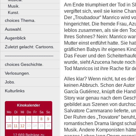
Am Ende triumphiert der Tod in
Musik.
vergiftet sich, weil sie keine Cha
Kunst.
Der „Troubadour“ Manrico wird v
choices Thema.
hingerichtet. Die fremde Frau, Az
Auswahl.
leblos zusammen, als sie den To
Ihres Sohnes? Nein: Manrico war 
Augenblick
Mutter einst entführt hatte. Sie ha
Zuletzt gelacht: Cartoons.
gräflichen Babys ihr eigenes Kin
Das Feuer und den Scheiterhaufen
––––––––––––––––––––
wurde, sieht Azucena heute noch 
choices Geschichte.
Tod Manricos ist ihre Rache für 
Verlosungen.
Alles klar? Wenn nicht, tut es d
Jobs.
keinen Abbruch. Schon der Autor d
Kulturlinks
García Gutiérrez, knüpft die Ha
Story war genau nach dem Gesch
gebildet aus Szenen von durchschl
Kinokalender
Salvatore Cammarano lieferte, un
Mo
Di
Mi
Do
Fr
Sa
So
Der Ruhm des „Trovatore“ beruh
3
4
5
6
7
8
9
romantischen Drama längst schal
10
11
12
13
14
15
16
Musik. Andere Komponisten hätten 
12.669 Beiträge zu
ganzes Leben lang Opern gespeis