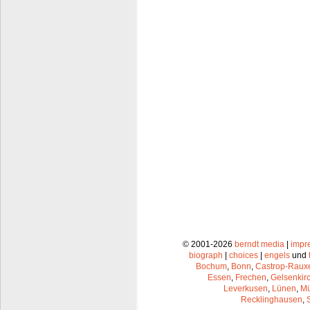
© 2001-2026
berndt media
|
impr
biograph
|
choices
|
engels
und
Bochum
,
Bonn
,
Castrop-Raux
Essen
,
Frechen
,
Gelsenkir
Leverkusen
,
Lünen
,
Mü
Recklinghausen
,