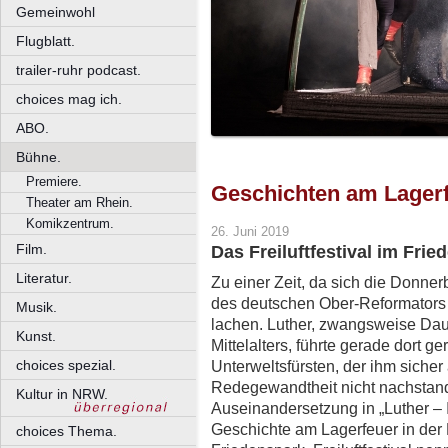
Gemeinwohl
Flugblatt.
trailer-ruhr podcast.
choices mag ich.
ABO.
Bühne.
Premiere.
Geschichten am Lager
Theater am Rhein.
Komikzentrum.
26. Juni 2019
Film.
Das Freiluftfestival im Fri
Literatur.
Zu einer Zeit, da sich die Donne
des deutschen Ober-Reformators b
Musik.
lachen. Luther, zwangsweise Dau
Kunst.
Mittelalters, führte gerade dort 
choices spezial.
Unterweltsfürsten, der ihm siche
Redegewandtheit nicht nachstand.
Kultur in NRW.
Auseinandersetzung in „Luther – I
Geschichte am Lagerfeuer in der 
choices Thema.