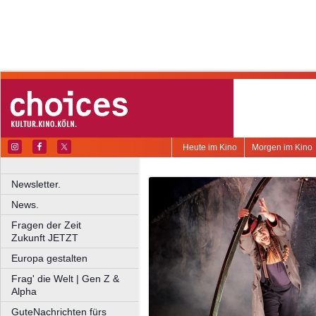
Heute im Kino
Morgen im Kino
Newsletter.
News.
Fragen der Zeit
Zukunft JETZT
Europa gestalten
Frag' die Welt | Gen Z &
Alpha
GuteNachrichten fürs