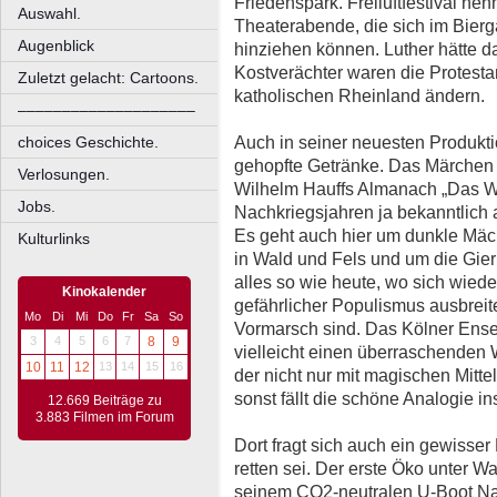
Friedenspark. Freiluftfestival ne
Auswahl.
Theaterabende, die sich im Bierg
Augenblick
hinziehen können. Luther hätte d
Kostverächter waren die Protestan
Zuletzt gelacht: Cartoons.
katholischen Rheinland ändern.
––––––––––––––––––––
Auch in seiner neuesten Produkt
choices Geschichte.
gehopfte Getränke. Das Märchen „
Verlosungen.
Wilhelm Hauffs Almanach „Das Wi
Jobs.
Nachkriegsjahren ja bekanntlich a
Es geht auch hier um dunkle Mäc
Kulturlinks
in Wald und Fels und um die Gier
alles so wie heute, wo sich wie
Kinokalender
gefährlicher Populismus ausbrei
Mo
Di
Mi
Do
Fr
Sa
So
Vormarsch sind. Das Kölner Ense
3
4
5
6
7
8
9
vielleicht einen überraschenden 
10
11
12
13
14
15
16
der nicht nur mit magischen Mitt
sonst fällt die schöne Analogie i
12.669 Beiträge zu
3.883 Filmen im Forum
Dort fragt sich auch ein gewisse
retten sei. Der erste Öko unter W
seinem CO2-neutralen U-Boot Na