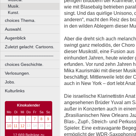
perligen Blubbern der Klarinette,
Musik.
wie mit Blasebalg betrieben paral
Kunst.
singt. Und das quirlige Unisono,
anderen“, macht den Reiz des bra
choices Thema.
in den wilden Ablegern dieser Mu
Auswahl.
Augenblick
Aber die dreht sich auch melanc
swingt ganz melodiös, der Choro k
Zuletzt gelacht: Cartoons.
dieser Musikstil, eine Fusion aus
––––––––––––––––––––
einhundert Jahren, heute wieder 
erfunden. Vor rund zehn Jahren ha
choices Geschichte.
Mika Kaurismäki mit dieser Musik
Verlosungen.
beschäftigt. Mittlerweile lebt der 
Jobs.
auch in New York – dort lebt Anat 
Kulturlinks
Die israelische Klarinettistin An
angesehenen Brüder Yuval am Sa
Kinokalender
außer in Konzerten auch in einem
Mo
Di
Mi
Do
Fr
Sa
So
„Brasilianischen New Orleans Jaz
3
4
5
6
7
8
9
Blas-, Zupf-, Streich- und Perkus
10
11
12
13
14
15
16
Spieler. Eine extravagante Bege
ermöglicht der WDR-Saxophonist 
12.669 Beiträge zu