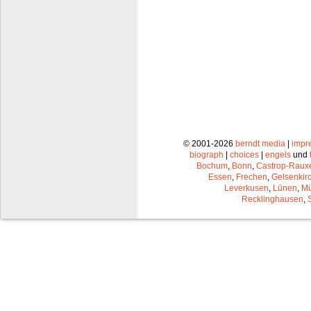
© 2001-2026
berndt media
|
impr
biograph
|
choices
|
engels
und
Bochum
,
Bonn
,
Castrop-Raux
Essen
,
Frechen
,
Gelsenkir
Leverkusen
,
Lünen
,
Mü
Recklinghausen
,