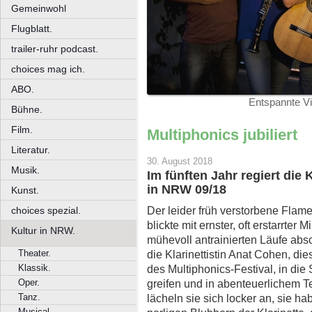
Gemeinwohl
Flugblatt.
trailer-ruhr podcast.
choices mag ich.
ABO.
Entspannte Vir
Bühne.
Film.
Multiphonics jubiliert
Literatur.
30. August 2018
Musik.
Im fünften Jahr regiert die 
in NRW 09/18
Kunst.
Der leider früh verstorbene Flam
choices spezial.
blickte mit ernster, oft erstarrter
Kultur in NRW.
mühevoll antrainierten Läufe abs
Theater.
die Klarinettistin Anat Cohen, die
Klassik.
des Multiphonics-Festival, in die
Oper.
greifen und in abenteuerlichem 
Tanz.
lächeln sie sich locker an, sie 
Musical.