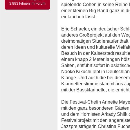
3.883 Filmen im Forum
spielende Cohen in seine Reihe N
einer kleinen Big Band ganz in d
eintauchen lässt.
Eric Schaefer, ein deutscher Sch
anderes Großprojekt auf den Weg 
dreimonatigen Studienaufenthalt 
deren Ideen und kulturelle Vielf
Besuch in der Kaiserstadt resulti
einem knapp 2 Meter langen hölz
Saiten, entführt sofort in asiatis
Naoko Kikuchi lebt in Deutschland
Klänge. Und auch die bei diesem 
Klarinettenstimme stammt aus Ja
mit der Bassklarinette, die er rich
Die Festival-Chefin Annette Maye
mit den ganz besonderen Gästen
und dem Hornisten Arkady Shilklop
Festivalprojekt mit den angereist
Jazzpreisträgerin Christina Fuchs