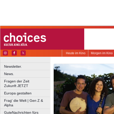
Heute im Kino
Morgen im Kino
Newsletter.
News.
Fragen der Zeit
Zukunft JETZT
Europa gestalten
Frag' die Welt | Gen Z &
Alpha
GuteNachrichten fürs