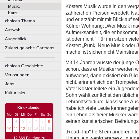
Kösters Musik wurde in den verg
Musik.
zahlreichen Preisen veredelt. Nat
Kunst.
und er erzählt mir mit Blick auf
choices Thema.
Kölner Wohnung: „Wer Musik macht
Auswahl.
Aufmerksamkeit, die er bekommt, 
ist oder nicht.“ Für ihn sitzen vie
Augenblick
Köster: „Punk, Neue Musik oder J
Zuletzt gelacht: Cartoons.
mache, ist sicher nicht Mainstream
––––––––––––––––––––
Mit 14 Jahren wusste der junge 
choices Geschichte.
schon, dass er Musiker werden w
Verlosungen.
aufwächst, dann existiert ein Bild
nicht, erinnert sich der Trompete
Jobs.
Vater Köster leitete ein Jugendorc
Kulturlinks
Sohn wählt zunächst den üblich
Lehramtsstudium, klassische Au
habe ich viele Leute kennengelern
Kinokalender
ein Leben als freier Musiker wäre
Mo
Di
Mi
Do
Fr
Sa
So
seinen künstlerischen Befreiungs
3
4
5
6
7
8
9
10
11
12
13
14
15
16
„Road-Trip“ heißt ein anderer Tit
Linien, ein wenig arabesk, in ei
12.669 Beiträge zu