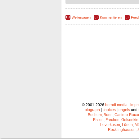
Weitersagen
Kommentieren
Feed
© 2001-2026
berndt media
|
impr
biograph
|
choices
|
engels
und
Bochum
,
Bonn
,
Castrop-Raux
Essen
,
Frechen
,
Gelsenkir
Leverkusen
,
Lünen
,
Mü
Recklinghausen
,