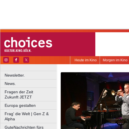
Heute im Kino
Morgen im Kino
Newsletter.
News.
Fragen der Zeit
Zukunft JETZT
Europa gestalten
Frag' die Welt | Gen Z &
Alpha
GuteNachrichten fürs