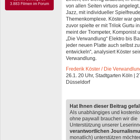
3.883 Filmen im Forum
von allen Seiten virtuos angeleg
Jazz, mit individueller Spielfreud
Themenkomplexe. Köster war gerad
zuvor spielte er mit Trilok Gurtu 
meint der Trompeter, Komponist u
„Die Verwandlung“ Elektro bis Balk
jeder neuen Platte auch selbst z
entwickeln“, analysiert Köster se
Verwandlung.
Frederik Köster / Die Verwandlun
26.1. 20 Uhr, Stadtgarten Köln | 
Düsseldorf
Hat Ihnen dieser Beitrag gefa
Als unabhängiges und kostenl
ohne paywall brauchen wir die
Unterstützung unserer Leserin
verantwortlichen Journalism
monatlich) unterstützen möchten,