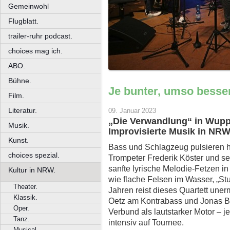
Gemeinwohl
Flugblatt.
trailer-ruhr podcast.
choices mag ich.
ABO.
Bühne.
Je bunter, umso besse
Film.
Literatur.
09. Januar 2023
„Die Verwandlung“ in Wuppe
Musik.
Improvisierte Musik in NRW
Kunst.
Bass und Schlagzeug pulsieren he
choices spezial.
Trompeter Frederik Köster und s
sanfte lyrische Melodie-Fetzen in
Kultur in NRW.
wie flache Felsen im Wasser, „Stuf
Theater.
Jahren reist dieses Quartett une
Klassik.
Oetz am Kontrabass und Jonas B
Oper.
Verbund als lautstarker Motor – je
Tanz.
intensiv auf Tournee.
Musical.