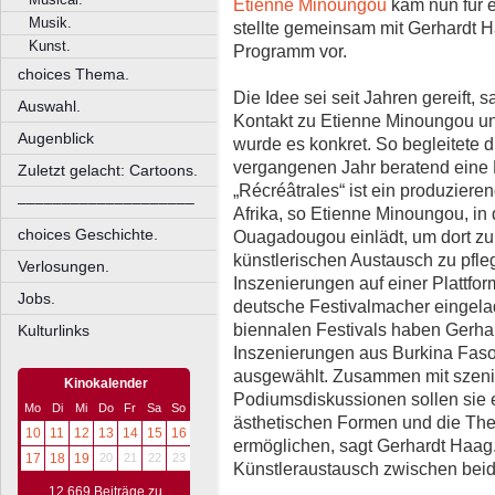
Etienne Minoungou
kam nun für 
Musik.
stellte gemeinsam mit Gerhardt 
Kunst.
Programm vor.
choices Thema.
Die Idee sei seit Jahren gereift, 
Auswahl.
Kontakt zu Etienne Minoungou un
Augenblick
wurde es konkret. So begleitete d
vergangenen Jahr beratend eine 
Zuletzt gelacht: Cartoons.
„Récréâtrales“ ist ein produziere
––––––––––––––––––––
Afrika, so Etienne Minoungou, in 
choices Geschichte.
Ouagadougou einlädt, um dort zu 
künstlerischen Austausch zu pfleg
Verlosungen.
Inszenierungen auf einer Plattfor
Jobs.
deutsche Festivalmacher eingel
biennalen Festivals haben Gerha
Kulturlinks
Inszenierungen aus Burkina Faso
ausgewählt. Zusammen mit szen
Kinokalender
Podiumsdiskussionen sollen sie e
Mo
Di
Mi
Do
Fr
Sa
So
ästhetischen Formen und die The
10
11
12
13
14
15
16
ermöglichen, sagt Gerhardt Haag. 
17
18
19
20
21
22
23
Künstleraustausch zwischen beid
12.669 Beiträge zu