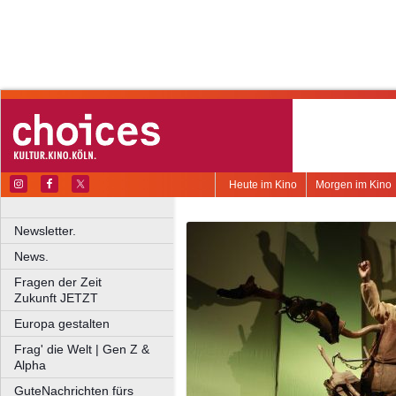
Heute im Kino
Morgen im Kino
Newsletter.
News.
Fragen der Zeit
Zukunft JETZT
Europa gestalten
Frag' die Welt | Gen Z &
Alpha
GuteNachrichten fürs