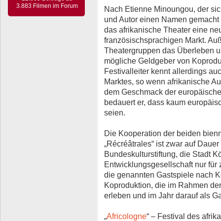
3.883 Filmen im Forum
Nach Etienne Minoungou, der sic
und Autor einen Namen gemacht ha
das afrikanische Theater eine n
französischsprachigen Markt. Auß
Theatergruppen das Überleben un
mögliche Geldgeber von Koproduk
Festivalleiter kennt allerdings a
Marktes, so wenn afrikanische Au
dem Geschmack der europäischen
bedauert er, dass kaum europäisc
seien.
Die Kooperation der beiden bienn
„Récréâtrales“ ist zwar auf Dauer
Bundeskulturstiftung, die Stadt 
Entwicklungsgesellschaft nur für 
die genannten Gastspiele nach Kö
Koproduktion, die im Rahmen der
erleben und im Jahr darauf als G
„
Africologne
“ – Festival des afri