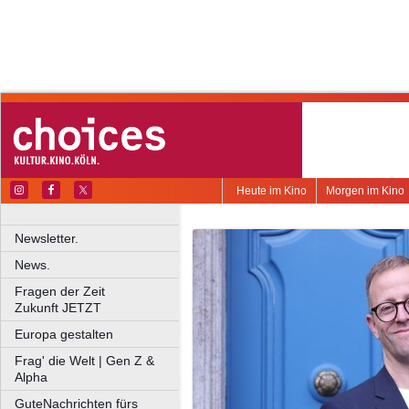
Heute im Kino
Morgen im Kino
Newsletter.
News.
Fragen der Zeit
Zukunft JETZT
Europa gestalten
Frag' die Welt | Gen Z &
Alpha
GuteNachrichten fürs