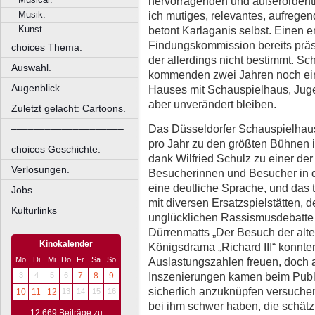
hervorragenden und außerordent
Musik.
ich mutiges, relevantes, aufrege
Kunst.
betont Karlaganis selbst. Einen e
Findungskommission bereits präsent
choices Thema.
der allerdings nicht bestimmt. Sch
Auswahl.
kommenden zwei Jahren noch eini
Augenblick
Hauses mit Schauspielhaus, Juge
aber unverändert bleiben.
Zuletzt gelacht: Cartoons.
Das Düsseldorfer Schauspielhaus
––––––––––––––––––––
pro Jahr zu den größten Bühnen
choices Geschichte.
dank Wilfried Schulz zu einer der
Verlosungen.
Besucherinnen und Besucher in d
eine deutliche Sprache, und das 
Jobs.
mit diversen Ersatzspielstätten,
Kulturlinks
unglücklichen Rassismusdebatte 
Dürrenmatts „Der Besuch der al
Kinokalender
Königsdrama „Richard III“ konnte
Auslastungszahlen freuen, doch a
Mo
Di
Mi
Do
Fr
Sa
So
Inszenierungen kamen beim Publi
3
4
5
6
7
8
9
sicherlich anzuknüpfen versuche
10
11
12
13
14
15
16
bei ihm schwer haben, die schätz
12.669 Beiträge zu