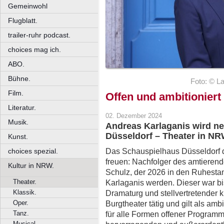
Gemeinwohl
Flugblatt.
trailer-ruhr podcast.
choices mag ich.
ABO.
Bühne.
Foto: © L
Film.
Offen und ambitioniert
Literatur.
02. Dezember 2024
Musik.
Andreas Karlaganis wird ne
Düsseldorf – Theater in NR
Kunst.
Das Schauspielhaus Düsseldorf d
choices spezial.
freuen: Nachfolger des amtierend
Kultur in NRW.
Schulz, der 2026 in den Ruhestan
Theater.
Karlaganis werden. Dieser war b
Klassik.
Dramaturg und stellvertretender 
Oper.
Burgtheater tätig und gilt als ambit
Tanz.
für alle Formen offener Programm
Musical.