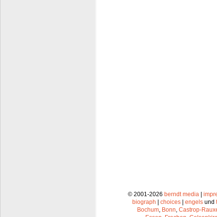
© 2001-2026
berndt media
|
impr
biograph
|
choices
|
engels
und
Bochum
,
Bonn
,
Castrop-Raux