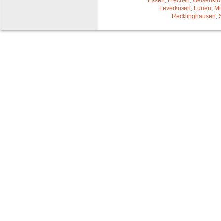
Essen
,
Frechen
,
Gelsenkir
Leverkusen
,
Lünen
,
Mü
Recklinghausen
,