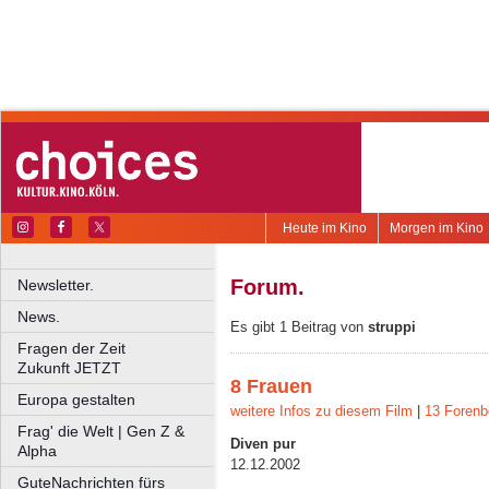
Heute im Kino
Morgen im Kino
Forum.
Newsletter.
News.
Es gibt 1 Beitrag von
struppi
Fragen der Zeit
Zukunft JETZT
8 Frauen
Europa gestalten
weitere Infos zu diesem Film
|
13 Forenb
Frag' die Welt | Gen Z &
Diven pur
Alpha
12.12.2002
GuteNachrichten fürs