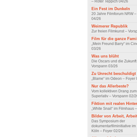
– Roter Teppich 04/26
Ein Fest im Dunkeln
20 Jahre Filmforum NRW – 
04/26
Weimerer Republik
Zur freien Filmkunst – Vor
Film für die ganze Fami
„Mein Freund Barry“ im Ci
03/26
Was uns blüht
Die Oscars und die Zukunft 
Vorspann 03/26
Zu Unrecht beschuldigt
„Blame“ im Odeon – Foyer 
Nur das Allerbeste?
Vom kollektiven Drang zum r
Superlativ – Vorspann 02/2
Fiktion mit realen Hint
„White Snail“ im Filmhaus 
Bilder von Arbeit, Arbei
Das Symposium der
dokumentarfilminitiative im
Köln – Foyer 02/26