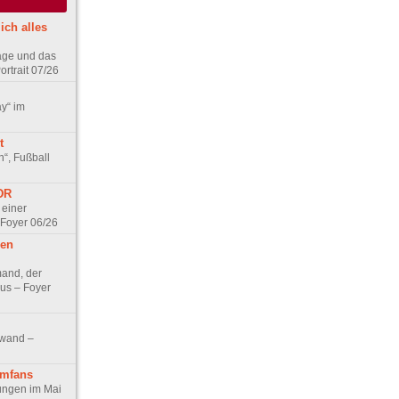
ich alles
age und das
rtrait 07/26
ay“ im
t
n“, Fußball
DDR
 einer
 Foyer 06/26
hen
and, der
us – Foyer
nwand –
lmfans
hungen im Mai