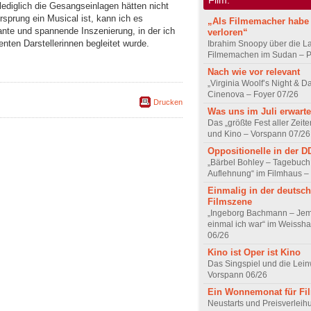
lediglich die Gesangseinlagen hätten nicht
prung ein Musical ist, kann ich es
„Als Filmemacher habe 
ante und spannende Inszenierung, in der ich
verloren“
enten Darstellerinnen begleitet wurde.
Ibrahim Snoopy über die L
Filmemachen im Sudan – Po
Nach wie vor relevant
„Virginia Woolf’s Night & D
Cinenova – Foyer 07/26
Drucken
Was uns im Juli erwarte
Das „größte Fest aller Zeite
und Kino – Vorspann 07/26
Oppositionelle in der 
„Bärbel Bohley – Tagebuch
Auflehnung“ im Filmhaus –
Einmalig in der deutsc
Filmszene
„Ingeborg Bachmann – Jem
einmal ich war“ im Weissha
06/26
Kino ist Oper ist Kino
Das Singspiel und die Lei
Vorspann 06/26
Ein Wonnemonat für Fi
Neustarts und Preisverlei