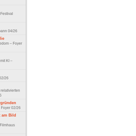
Festival
spann 04/26
lie
nedom – Foyer
mit KI –
02/26
elativierten
6
ergründen
– Foyer 02/26
t am Bild
 Filmhaus