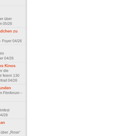
er über
m 05/26
ädchen zu
 – Foyer 04/26
 im
er 04/26
es Kinos
r die
r feiern 130
trait 04/26
eunden
im Filmforum –
lmfest
04/26
 an
 über „Rose“