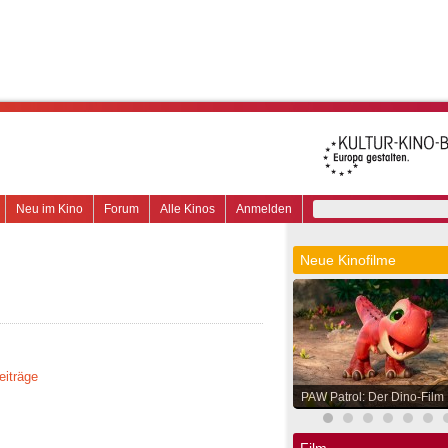
Neu im Kino
Forum
Alle Kinos
Anmelden
Neue Kinofilme
eiträge
PAW Patrol: Der Dino-Film
Film.