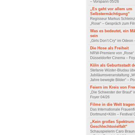
– Vorspann 05/26
„Es geht vor allem um
Selbstermächtigung“
Regisseur Markus Schleinz
„Rose“ – Gespräch zum Fil
Was es bedeutet, ein M
sein
„Girls Don’t Cry“ im Odeon
Die Hose als Freiheit
NRW-Premiere von „Rose“
Düsseldorfer Cinema – Foy
Köln als Geburtsstadt d
Stefanie Wüster-Bludau übe
Jubiläumsveranstaltung „Wi
Jahre bewegte Bilder“ – Por
Feiern im Kreis von Fr
„Die Schwester der Braut“ 
Foyer 04/26
Filme in die Welt tragen
Das Internationale Frauenfi
Dortmund+Köln – Festival 
„Kein großes Spektrum
Geschlechtsvielfalt“
Schauspielerin Caro Braun