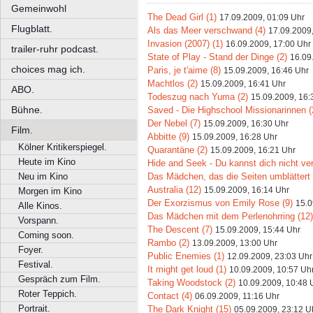
Gemeinwohl
The Dead Girl (1)
17.09.2009, 01:09 Uhr
Flugblatt.
Als das Meer verschwand (4)
17.09.2009,
Invasion (2007) (1)
16.09.2009, 17:00 Uhr
trailer-ruhr podcast.
State of Play - Stand der Dinge (2)
16.09
choices mag ich.
Paris, je t'aime (8)
15.09.2009, 16:46 Uhr
Machtlos (2)
15.09.2009, 16:41 Uhr
ABO.
Todeszug nach Yuma (2)
15.09.2009, 16:
Bühne.
Saved - Die Highschool Missionarinnen (
Der Nebel (7)
15.09.2009, 16:30 Uhr
Film.
Abbitte (9)
15.09.2009, 16:28 Uhr
Kölner Kritikerspiegel.
Quarantäne (2)
15.09.2009, 16:21 Uhr
Heute im Kino
Hide and Seek - Du kannst dich nicht ve
Das Mädchen, das die Seiten umblättert 
Neu im Kino
Australia (12)
15.09.2009, 16:14 Uhr
Morgen im Kino
Der Exorzismus von Emily Rose (9)
15.0
Alle Kinos.
Das Mädchen mit dem Perlenohrring (12)
Vorspann.
The Descent (7)
15.09.2009, 15:44 Uhr
Coming soon.
Rambo (2)
13.09.2009, 13:00 Uhr
Foyer.
Public Enemies (1)
12.09.2009, 23:03 Uhr
Festival.
It might get loud (1)
10.09.2009, 10:57 Uh
Gespräch zum Film.
Taking Woodstock (2)
10.09.2009, 10:48 
Roter Teppich.
Contact (4)
06.09.2009, 11:16 Uhr
Portrait.
The Dark Knight (15)
05.09.2009, 23:12 U