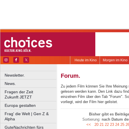
Heute im Kino
Morgen im Kino
Forum.
Newsletter.
News.
Zu jedem Film können Sie Ihre Meinung 
gelesen werden kann. Den Link dazu find
Fragen der Zeit
einzelnen Film über den Tab "Forum". S
Zukunft JETZT
vorliegt, wird der Film hier gelistet.
Europa gestalten
Frag' die Welt | Gen Z &
Bisher gibt es Beiträ
Alpha
Sortierung:
nach Datum des
<<
20
21
22
23
24
25
2
GuteNachrichten fürs