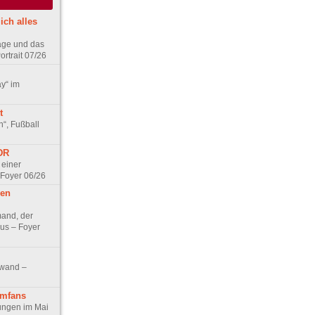
ich alles
age und das
rtrait 07/26
ay“ im
t
n“, Fußball
DDR
 einer
 Foyer 06/26
hen
and, der
us – Foyer
nwand –
lmfans
hungen im Mai