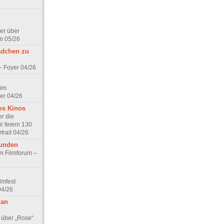
er über
m 05/26
ädchen zu
 – Foyer 04/26
 im
er 04/26
es Kinos
r die
r feiern 130
trait 04/26
eunden
im Filmforum –
lmfest
04/26
 an
 über „Rose“