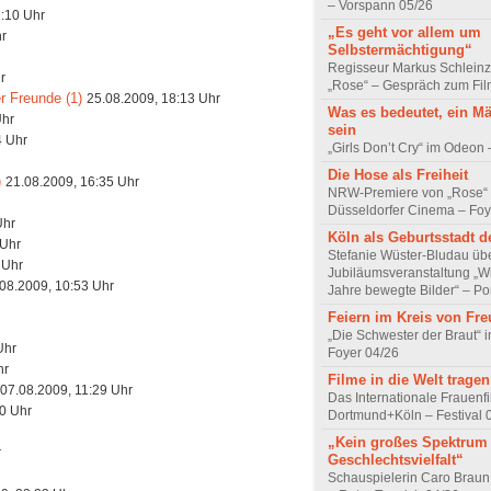
– Vorspann 05/26
2:10 Uhr
„Es geht vor allem um
hr
Selbstermächtigung“
Regisseur Markus Schleinz
r
„Rose“ – Gespräch zum Fil
r Freunde (1)
25.08.2009, 18:13 Uhr
Was es bedeutet, ein M
Uhr
sein
4 Uhr
„Girls Don’t Cry“ im Odeon
Die Hose als Freiheit
)
21.08.2009, 16:35 Uhr
NRW-Premiere von „Rose“
Düsseldorfer Cinema – Foy
Uhr
Köln als Geburtsstadt d
 Uhr
Stefanie Wüster-Bludau übe
 Uhr
Jubiläumsveranstaltung „Wi
08.2009, 10:53 Uhr
Jahre bewegte Bilder“ – Por
Feiern im Kreis von Fr
„Die Schwester der Braut“ 
Uhr
Foyer 04/26
hr
Filme in die Welt tragen
07.08.2009, 11:29 Uhr
Das Internationale Frauenfi
0 Uhr
Dortmund+Köln – Festival 
„Kein großes Spektrum
r
Geschlechtsvielfalt“
Schauspielerin Caro Braun