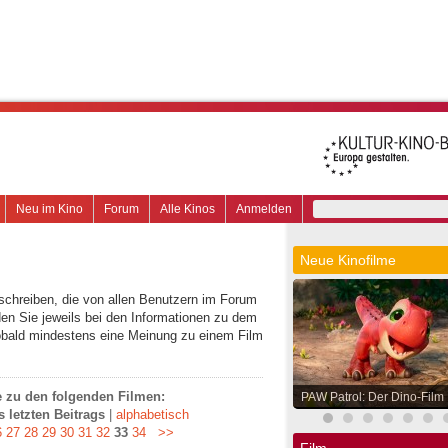
Neu im Kino
Forum
Alle Kinos
Anmelden
Neue Kinofilme
schreiben, die von allen Benutzern im Forum
en Sie jeweils bei den Informationen zu dem
obald mindestens eine Meinung zu einem Film
ge zu den folgenden Filmen:
PAW Patrol: Der Dino-Film
 letzten Beitrags
|
alphabetisch
6
27
28
29
30
31
32
33
34
>>
Film.