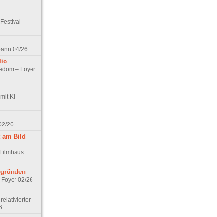
Festival
spann 04/26
lie
nedom – Foyer
mit KI –
02/26
t am Bild
 Filmhaus
ergründen
– Foyer 02/26
elativierten
6