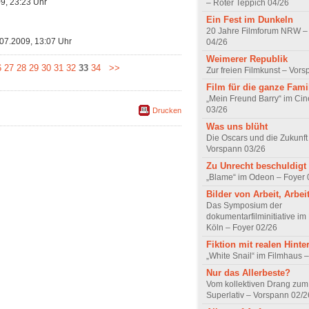
9, 23:23 Uhr
– Roter Teppich 04/26
Ein Fest im Dunkeln
20 Jahre Filmforum NRW – 
07.2009, 13:07 Uhr
04/26
Weimerer Republik
6
27
28
29
30
31
32
33
34
>>
Zur freien Filmkunst – Vor
Film für die ganze Fami
„Mein Freund Barry“ im Ci
03/26
Drucken
Was uns blüht
Die Oscars und die Zukunft 
Vorspann 03/26
Zu Unrecht beschuldigt
„Blame“ im Odeon – Foyer 
Bilder von Arbeit, Arbei
Das Symposium der
dokumentarfilminitiative im
Köln – Foyer 02/26
Fiktion mit realen Hint
„White Snail“ im Filmhaus 
Nur das Allerbeste?
Vom kollektiven Drang zum r
Superlativ – Vorspann 02/2