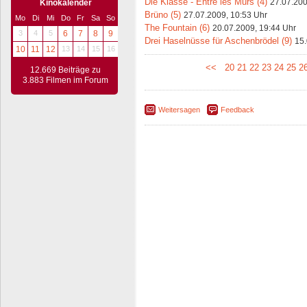
Die Klasse - Entre les Murs (4)
27.07.200
Kinokalender
Brüno (5)
27.07.2009, 10:53 Uhr
Mo
Di
Mi
Do
Fr
Sa
So
The Fountain (6)
20.07.2009, 19:44 Uhr
3
4
5
6
7
8
9
Drei Haselnüsse für Aschenbrödel (9)
15.
10
11
12
13
14
15
16
<<
20
21
22
23
24
25
2
12.669 Beiträge zu
3.883 Filmen im Forum
Weitersagen
Feedback