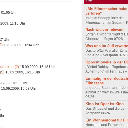
„Als Filmemacher habe 
 01:05 Uhr
verloren“
Ibrahim Snoopy über die L
Filmemachen im Sudan – Po
.2009, 11:16 Uhr
Nach wie vor relevant
„Virginia Woolf’s Night & D
Cinenova – Foyer 07/26
37 Uhr
2)
15.09.2009, 16:34 Uhr
Was uns im Juli erwarte
Das „größte Fest aller Zeite
und Kino – Vorspann 07/26
Oppositionelle in der 
rstecken (2)
15.09.2009, 16:18 Uhr
„Bärbel Bohley – Tagebuch
Auflehnung“ im Filmhaus –
(5)
15.09.2009, 16:16 Uhr
Einmalig in der deutsc
Filmszene
9.2009, 16:11 Uhr
„Ingeborg Bachmann – Jem
15.09.2009, 15:58 Uhr
einmal ich war“ im Weissha
06/26
Kino ist Oper ist Kino
Das Singspiel und die Lei
r
Vorspann 06/26
Uhr
Ein Wonnemonat für Fi
Neustarts und Preisverlei
hr