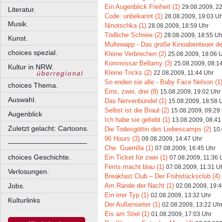
Ein Augenblick Freiheit (1)
29.08.2009, 2
Literatur.
Code: unbekannt (1)
28.08.2009, 19:03 U
Musik.
Ninotschka (1)
28.08.2009, 18:59 Uhr
Tödliche Schreie (2)
28.08.2009, 18:55 Uh
Kunst.
Mullewapp - Das große Kinoabenteuer de
choices spezial.
Kleine Verbrechen (2)
25.08.2009, 18:06 
Kommissar Bellamy (3)
25.08.2009, 08:1
Kultur in NRW.
Kleine Tricks (2)
22.08.2009, 11:44 Uhr
So enden sie alle - Baby Face Nelson (1
choices Thema.
Eins, zwei, drei (8)
15.08.2009, 19:02 Uhr
Auswahl.
Das Nervenbündel (1)
15.08.2009, 18:58 
Selbst ist die Braut (2)
15.08.2009, 09:29
Augenblick
Ich habe sie geliebt (1)
13.08.2009, 08:41
Zuletzt gelacht: Cartoons.
Die Todesgöttin des Liebescamps (2)
10.
96 Hours (3)
09.08.2009, 14:47 Uhr
––––––––––––––––––––
Che  Guerrilla (1)
07.08.2009, 16:45 Uhr
choices Geschichte.
Ein Ticket für zwei (1)
07.08.2009, 11:36 
Ferris macht blau (1)
07.08.2009, 11:31 U
Verlosungen.
Breakfast Club – Der Frühstücksclub (4)
Am Rande der Nacht (1)
Jobs.
02.08.2009, 19:4
Ein irrer Typ (1)
02.08.2009, 13:32 Uhr
Kulturlinks
Der Außenseiter (1)
02.08.2009, 13:22 Uh
Eis am Stiel (1)
01.08.2009, 17:03 Uhr