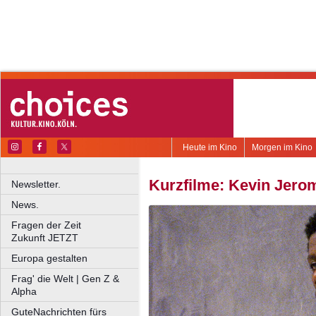
Heute im Kino
Morgen im Kino
Kurzfilme: Kevin Jero
Newsletter.
News.
Fragen der Zeit
Zukunft JETZT
Europa gestalten
Frag' die Welt | Gen Z &
Alpha
GuteNachrichten fürs