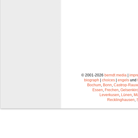
© 2001-2026
berndt media
|
impr
biograph
|
choices
|
engels
und
Bochum
,
Bonn
,
Castrop-Raux
Essen
,
Frechen
,
Gelsenkir
Leverkusen
,
Lünen
,
Mü
Recklinghausen
,