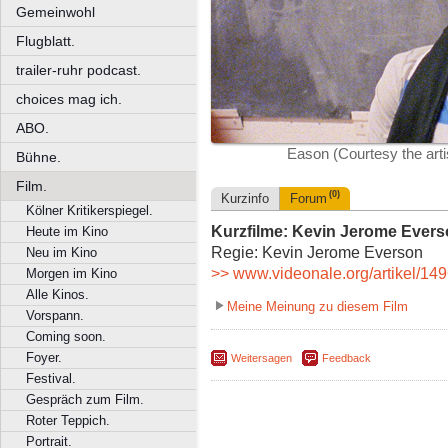
Gemeinwohl
Flugblatt.
trailer-ruhr podcast.
choices mag ich.
ABO.
Eason (Courtesy the arti
Bühne.
Film.
(0)
Kurzinfo
Forum
Kölner Kritikerspiegel.
Kurzfilme: Kevin Jerome Evers
Heute im Kino
Regie: Kevin Jerome Everson
Neu im Kino
>> www.videonale.org/artikel/14
Morgen im Kino
Alle Kinos.
Meine Meinung zu diesem Film
Vorspann.
Coming soon.
Foyer.
Weitersagen
Feedback
Festival.
Gespräch zum Film.
Roter Teppich.
Portrait.