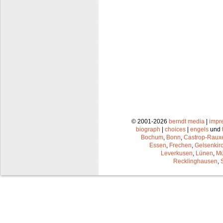
© 2001-2026
berndt media
|
impr
biograph
|
choices
|
engels
und
Bochum
,
Bonn
,
Castrop-Raux
Essen
,
Frechen
,
Gelsenkir
Leverkusen
,
Lünen
,
Mü
Recklinghausen
,