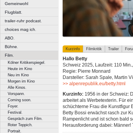
Gemeinwohl
Flugblatt.
trailer-ruhr podcast.
choices mag ich.
ABO.
Bühne.
Kurzinfo
Filmkritik
Trailer
For
Film.
Hallo Betty
Kölner Kritikerspiegel.
Schweiz 2025, Laufzeit: 110 Min.
Heute im Kino
Regie: Pierre Monnard
Neu im Kino
Darsteller: Sarah Spale, Martin 
Morgen im Kino
>> alpenrepublik.eu/betty.html
Alle Kinos.
Kurzinfo:
1956 in der Schweiz: 
Vorspann.
arbeitet als Werbetexterin. Für e
Coming soon.
schüchterne Frau die Kunstfigur B
Foyer.
Betty Bossi erwächst rasch zur Ku
Festival.
Rampenlicht und ist schon bald s
Gespräch zum Film.
Herausforderung dabei: Männer!
Roter Teppich.
Portrait.