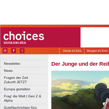
Heute im Kino
Morgen im Kino
Der Junge und der Rei
Newsletter.
News.
Fragen der Zeit
Zukunft JETZT
Europa gestalten
Frag' die Welt | Gen Z &
Alpha
GuteNachrichten fürs