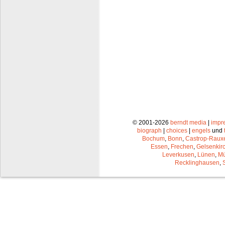
© 2001-2026
berndt media
|
impr
biograph
|
choices
|
engels
und
Bochum
,
Bonn
,
Castrop-Raux
Essen
,
Frechen
,
Gelsenkir
Leverkusen
,
Lünen
,
Mü
Recklinghausen
,