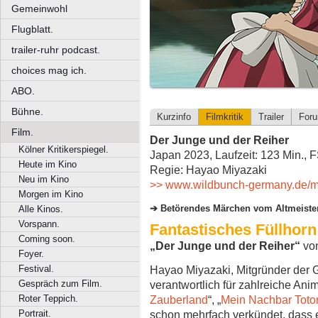
Gemeinwohl
Flugblatt.
trailer-ruhr podcast.
choices mag ich.
ABO.
Bühne.
Kurzinfo
Filmkritik
Trailer
For
Film.
Der Junge und der Reiher
Kölner Kritikerspiegel.
Japan 2023, Laufzeit: 123 Min., 
Heute im Kino
Regie: Hayao Miyazaki
Neu im Kino
>> www.wildbunch-germany.de/mo
Morgen im Kino
Betörendes Märchen vom Altmeiste
Alle Kinos.
Vorspann.
Fantastisches Füllhorn
Coming soon.
„Der Junge und der Reiher“
von
Foyer.
Festival.
Hayao Miyazaki, Mitgründer der G
Gespräch zum Film.
verantwortlich für zahlreiche Ani
Roter Teppich.
Zauberland
“, „
Mein Nachbar Toto
Portrait.
schon mehrfach verkündet, dass 