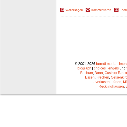
Weitersagen
Kommentieren
Feed
© 2001-2026
berndt media
|
impr
biograph
|
choices
|
engels
und
Bochum
,
Bonn
,
Castrop-Raux
Essen
,
Frechen
,
Gelsenkir
Leverkusen
,
Lünen
,
Mü
Recklinghausen
,