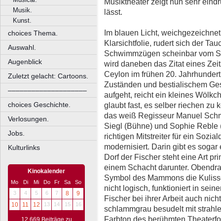
Musiktheater zeigt nun sehr eind
Musik.
lässt.
Kunst.
Im blauen Licht, weichgezeichnet
choices Thema.
Klarsichtfolie, rudert sich der T
Auswahl.
Schwimmzügen scheinbar vom Sc
Augenblick
wird daneben das Zitat eines Zei
Ceylon im frühen 20. Jahrhundert
Zuletzt gelacht: Cartoons.
Zuständen und bestialischem Gest
––––––––––––––––––––
aufgeht, reicht ein kleines Wöl
choices Geschichte.
glaubt fast, es selber riechen zu
das weiß Regisseur Manuel Schmit
Verlosungen.
Siegl (Bühne) und Sophie Reble 
Jobs.
richtigen Mitstreiter für ein Soz
modernisiert. Darin gibt es sog
Kulturlinks
Dorf der Fischer steht eine Art pr
einem Schacht darunter. Obendrau
Kinokalender
Symbol des Mammons die Kulisse
Mo
Di
Mi
Do
Fr
Sa
So
nicht logisch, funktioniert in sei
3
4
5
6
7
8
9
Fischer bei ihrer Arbeit auch nic
10
11
12
13
14
15
16
schlammgrau besudelt mit strahl
Farbton des berühmten Theaterf
12.669 Beiträge zu