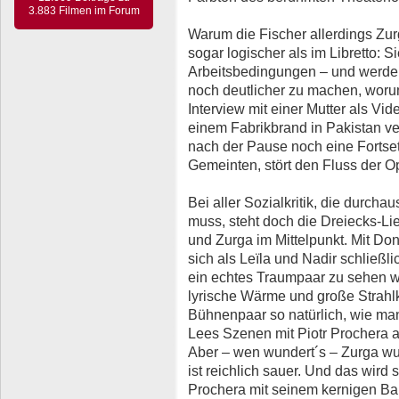
3.883 Filmen im Forum
Warum die Fischer allerdings Zur
sogar logischer als im Libretto: 
Arbeitsbedingungen – und werde
noch deutlicher zu machen, worum
Interview mit einer Mutter als Vid
einem Fabrikbrand in Pakistan ver
nach der Pause noch eine Fortsetz
Gemeinten, stört den Fluss der Op
Bei aller Sozialkritik, die durcha
muss, steht doch die Dreiecks-Li
und Zurga im Mittelpunkt. Mit Don
sich als Leïla und Nadir schließli
ein echtes Traumpaar zu sehen w
lyrische Wärme und große Strahlk
Bühnenpaar so natürlich, wie man 
Lees Szenen mit Piotr Prochera al
Aber – wen wundert´s – Zurga wur
ist reichlich sauer. Und das wird 
Prochera mit seinem kernigen Bari