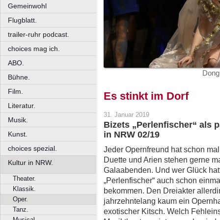
Gemeinwohl
Flugblatt.
trailer-ruhr podcast.
choices mag ich.
ABO.
Dongm
Bühne.
Film.
Es stinkt im Dorf
Literatur.
31. Januar 2019
Musik.
Bizets „Perlenfischer“ als
in NRW 02/19
Kunst.
choices spezial.
Jeder Opernfreund hat schon mal 
Duette und Arien stehen gerne 
Kultur in NRW.
Galaabenden. Und wer Glück hatt
Theater.
„Perlenfischer“ auch schon einma
Klassik.
bekommen. Den Dreiakter allerdin
Oper.
jahrzehntelang kaum ein Opernhau
Tanz.
exotischer Kitsch. Welch Fehlei
Musical.