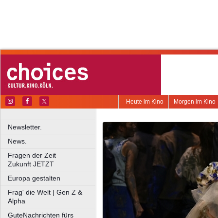
Heute im Kino
Morgen im Kino
Newsletter.
News.
Fragen der Zeit
Zukunft JETZT
Europa gestalten
Frag' die Welt | Gen Z &
Alpha
GuteNachrichten fürs