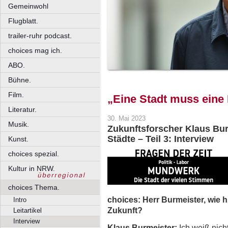
Gemeinwohl
Flugblatt.
trailer-ruhr podcast.
choices mag ich.
ABO.
Bühne.
Film.
„Eine Stadt muss eine
Literatur.
30. Mai 2023
Musik.
Zukunftsforscher Klaus Bur
Städte – Teil 3: Interview
Kunst.
choices spezial.
Kultur in NRW.
choices Thema.
choices: Herr Burmeister, wie hi
Intro
Zukunft?
Leitartikel
Interview
Klaus Burmeister:
Ich weiß nicht