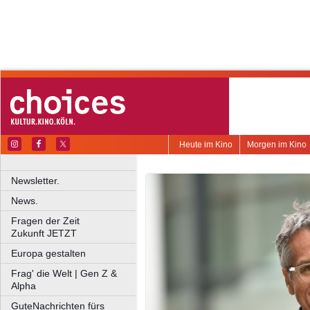
Heute im Kino
Morgen im Kino
Newsletter.
News.
Fragen der Zeit
Zukunft JETZT
Europa gestalten
Frag' die Welt | Gen Z &
Alpha
GuteNachrichten fürs