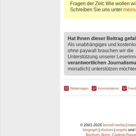
Fragen der Zeit: Wie wollen wi
Schreiben Sie uns unter
mein
Hat Ihnen dieser Beitrag gefa
Als unabhängiges und kostenl
ohne paywall brauchen wir die
Unterstützung unserer Leserin
verantwortlichen Journalism
monatlich) unterstützen möchten,
Weitersagen
Kommentieren
Feed
© 2001-2026
berndt media
|
impr
biograph
|
choices
|
engels
und
Bochum
,
Bonn
,
Castrop-Raux