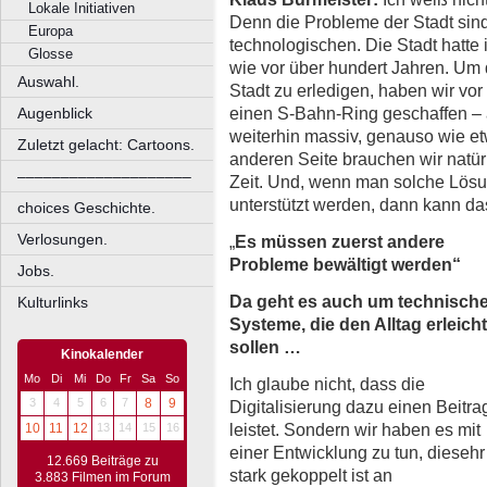
Lokale Initiativen
Denn die Probleme der Stadt sind 
Europa
technologischen. Die Stadt hatte 
Glosse
wie vor über hundert Jahren. Um 
Auswahl.
Stadt zu erledigen, haben wir vor
einen S-Bahn-Ring geschaffen –
Augenblick
weiterhin massiv, genauso wie e
Zuletzt gelacht: Cartoons.
anderen Seite brauchen wir natü
––––––––––––––––––––
Zeit. Und, wenn man solche Lösun
unterstützt werden, dann kann das
choices Geschichte.
Verlosungen.
„
Es müssen zuerst andere
Probleme bewältigt werden“
Jobs.
Da geht es auch um technisch
Kulturlinks
Systeme, die den Alltag erleich
sollen …
Kinokalender
Mo
Di
Mi
Do
Fr
Sa
So
Ich glaube nicht, dass die
3
4
5
6
7
8
9
Digitalisierung dazu einen Beitra
leistet. Sondern wir haben es mit
10
11
12
13
14
15
16
einer Entwicklung zu tun, diesehr
12.669 Beiträge zu
stark gekoppelt ist an
3.883 Filmen im Forum