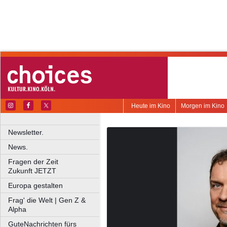
Heute im Kino
Morgen im Kino
Newsletter.
News.
Fragen der Zeit
Zukunft JETZT
Europa gestalten
Frag' die Welt | Gen Z &
Alpha
GuteNachrichten fürs