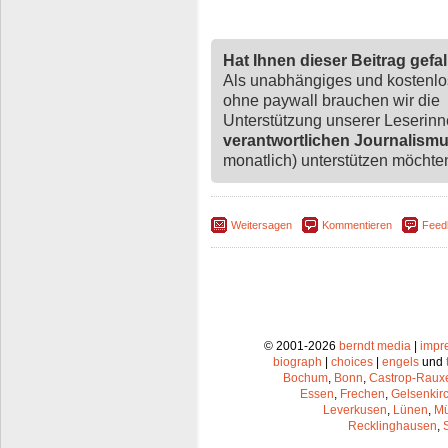
Hat Ihnen dieser Beitrag gefa
Als unabhängiges und kostenl
ohne paywall brauchen wir die
Unterstützung unserer Leserin
verantwortlichen Journalism
monatlich) unterstützen möchten,
Weitersagen
Kommentieren
Feed
© 2001-2026
berndt media
|
impr
biograph
|
choices
|
engels
und
Bochum
,
Bonn
,
Castrop-Raux
Essen
,
Frechen
,
Gelsenkir
Leverkusen
,
Lünen
,
Mü
Recklinghausen
,