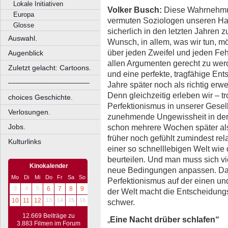
Lokale Initiativen
Volker Busch:
Diese Wahrnehmung
Europa
vermuten Soziologen unseren Ha
Glosse
sicherlich in den letzten Jahren 
Auswahl.
Wunsch, in allem, was wir tun, mög
über jeden Zweifel und jeden Fe
Augenblick
allen Argumenten gerecht zu wer
Zuletzt gelacht: Cartoons.
und eine perfekte, tragfähige Ent
––––––––––––––––––––
Jahre später noch als richtig erwei
Denn gleichzeitig erleben wir – 
choices Geschichte.
Perfektionismus in unserer Gesell
Verlosungen.
zunehmende Ungewissheit in der W
schon mehrere Wochen später al
Jobs.
früher noch gefühlt zumindest relat
Kulturlinks
einer so schnelllebigen Welt wie 
beurteilen. Und man muss sich vie
Kinokalender
neue Bedingungen anpassen. Da
Mo
Di
Mi
Do
Fr
Sa
So
Perfektionismus auf der einen 
3
4
5
6
7
8
9
der Welt macht die Entscheidungs
10
11
12
13
14
15
16
schwer.
12.669 Beiträge zu
„
Eine Nacht drüber schlafen“
3.883 Filmen im Forum