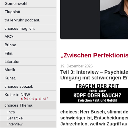
Gemeinwohl
Flugblatt.
trailer-ruhr podcast.
choices mag ich.
ABO.
Bühne.
Film.
„Zwischen Perfektioni
Literatur.
19. Dezember 2025
Musik.
Teil 3: Interview – Psychia
Umgang mit schwierigen E
Kunst.
choices spezial.
Kultur in NRW.
choices Thema.
choices: Herr Busch, stimmt de
Intro
schwieriger ist, Entscheidunge
Leitartikel
Jahrzehnten, weil wir Zugriff a
Interview