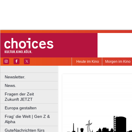
Heute im Kino
Morgen im Kino
Newsletter.
News.
Fragen der Zeit
Zukunft JETZT
Europa gestalten
Frag' die Welt | Gen Z &
Alpha
GuteNachrichten fürs