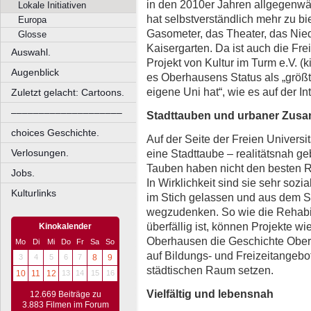
in den 2010er Jahren allgegenwä
Lokale Initiativen
hat selbstverständlich mehr zu bi
Europa
Gasometer, das Theater, das Nied
Glosse
Kaisergarten. Da ist auch die Fre
Auswahl.
Projekt von Kultur im Turm e.V. (
Augenblick
es Oberhausens Status als „größt
eigene Uni hat“, wie es auf der Int
Zuletzt gelacht: Cartoons.
––––––––––––––––––––
Stadttauben und urbaner Zus
choices Geschichte.
Auf der Seite der Freien Universit
eine Stadttaube – realitätsnah geb
Verlosungen.
Tauben haben nicht den besten Ru
Jobs.
In Wirklichkeit sind sie sehr sozia
Kulturlinks
im Stich gelassen und aus dem St
wegzudenken. So wie die Rehabili
überfällig ist, können Projekte wi
Kinokalender
Oberhausen die Geschichte Ober
Mo
Di
Mi
Do
Fr
Sa
So
auf Bildungs- und Freizeitangeb
3
4
5
6
7
8
9
städtischen Raum setzen.
10
11
12
13
14
15
16
Vielfältig und lebensnah
12.669 Beiträge zu
3.883 Filmen im Forum