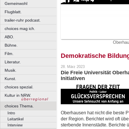
Gemeinwohl
Flugblatt.
trailer-ruhr podcast.
choices mag ich.
ABO.
Oberhaus
Bühne.
Film.
Demokratische Bildun
Literatur.
28. März 2023
Musik.
Die Freie Universität Oberh
Initiativen
Kunst.
choices spezial.
Kultur in NRW.
choices Thema.
Oberhausen hat nicht die beste P
Intro
der Region. Berichtet wird oft üb
Leitartikel
sterbende Innenstädte. Berichte
Interview