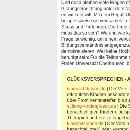
Und doch bleiben viele Fragen off
Bildungseinrichtung unter dem Na
entwickeln will: Mit dem Begriff U
beispielsweise gemeinsames Ler
Stress und Prüfungen. Die Freie Un
muss das so sein? Wo und wie kan
Frage ist wichtig, um einem verwe
Bildungsverständnis entgegenzu
demokratisieren. Wer keine Hoc
beruhigt sein: Für die Teilnahme 
Freien Universität Oberhausen, b
GLÜCKSVERSPRECHEN - Ak
wuenschdirwas.de
| Der Verei
erkrankten Kindern besonder
über Prominententreffen bis zu
stiftung-kinderglueck.de
| Die S
benachteiligten Kindern, beis
Therapien und Freizeitangebo
kindervisionen.de
| Der Verein 
benachteiligte Kinder, vorran