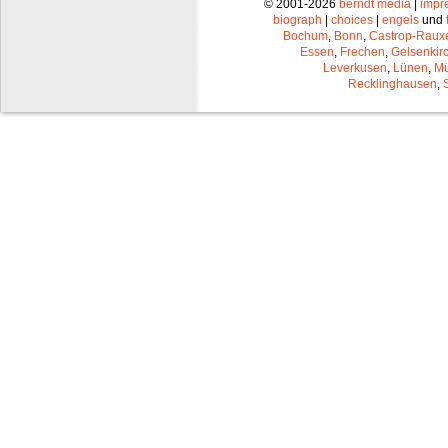
© 2001-2026
berndt media
|
impr
biograph
|
choices
|
engels
und
Bochum
,
Bonn
,
Castrop-Raux
Essen
,
Frechen
,
Gelsenkir
Leverkusen
,
Lünen
,
Mü
Recklinghausen
,