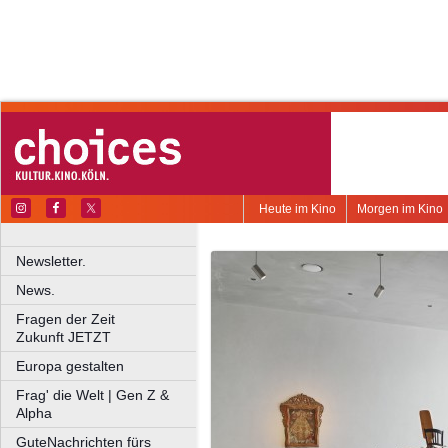
Heute im Kino
Morgen im Kino
Newsletter.
News.
Fragen der Zeit
Zukunft JETZT
Europa gestalten
Frag' die Welt | Gen Z &
Alpha
GuteNachrichten fürs