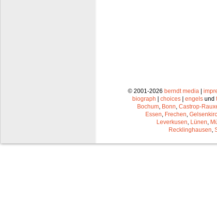
© 2001-2026
berndt media
|
impr
biograph
|
choices
|
engels
und
Bochum
,
Bonn
,
Castrop-Raux
Essen
,
Frechen
,
Gelsenkir
Leverkusen
,
Lünen
,
Mü
Recklinghausen
,