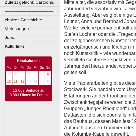
Mittelalter, die assoziativ mit G
Zuletzt gelacht: Cartoons.
Jahrhundert verwoben wird. Jewei
––––––––––––––––––––
Ausstellung. Aber es gibt einige 
choices Geschichte.
Leitner, Anna und Bernhard Joha
Werke, welche permanent auftret
Verlosungen.
Stefan Lochner oder die „Tragedia
Jobs.
der zeitgenössischen Künstler leb
Kulturlinks
einzelgängerisch und fürchten in
noch Kunstkritik – wie wunderbar
vermitteln sie ihre Perspektiven 
Kinokalender
Jahrhundert hierzulande, wobei „
Mo
Di
Mi
Do
Fr
Sa
So
gelten soll.
3
4
5
6
7
8
9
10
11
12
13
14
15
16
Viele Papierarbeiten gibt es dies
Stockwerk. Sie handeln vom Umg
12.669 Beiträge zu
Erfahrungen an der Front und der
3.883 Filmen im Forum
Zwischenkriegsjahre waren die Ze
Gruppen „Junges Rheinland“ und 
Dadaisten, die sich ebenfalls in 
das Bauhaus, dessen Manifest 19
Aufbruch aus den Trümmern des Z
die Kolumba-Kapelle geweiht.