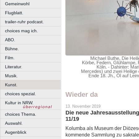
Gemeinwohl
Flugblatt.
trailer-ruhr podcast.
choices mag ich.
ABO.
Bühne.
Film.
Michael Buthe, Die Heil
Körbe, Federn, Glühlampe, 
Literatur.
Köln. - Dahinter: Ma
Mercedes) und zwei Heilige 
Ende 18. Jh., Öl auf Le
Musik.
Kunst.
Wieder da
choices spezial.
Kultur in NRW.
13. November 2019
Die neue Jahresausstellung
choices Thema.
11/19
Auswahl.
Kolumba als Museum der Diözese 
Augenblick
kommende Sammlung zu sakraler 