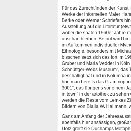
Für das Zurechtfinden der Kunst
Werke der informellen Maler Han
Berke oder Werner Schriefers hin
Ausstellung auf die Literatur (etw
wobei die späten 1960er Jahre mit
unscharf bleiben. Betont wird hi
im Aufkommen individueller Mytho
Ethnologie, besonders mit Michae
bisschen setzt sich das fort im 19
Gruber und Maria Vedder in Köln 
Schnüttger-Webs Museum“, das Ti
beschäftigt hat und in Kolumba in
hört man bereits das Grammophon
3001“, das übrigens vor einem Ja
in town“ in der artothek zu sehen
werden die Reste vom Lemkes Zi
Bildern von Blalla W. Hallmann, w
Ganz am Anfang der Jahresausstel
ebenfalls hier ansässigen, großart
Holz greift sie Duchamps Metaphe