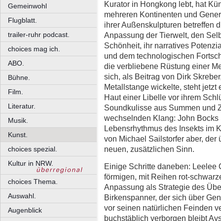
Kurator in Hongkong lebt, hat Kü
Gemeinwohl
mehreren Kontinenten und Gener
Flugblatt.
ihrer Außenskulpturen betreffen d
trailer-ruhr podcast.
Anpassung der Tierwelt, den Selb
Schönheit, ihr narratives Potenz
choices mag ich.
und dem technologischen Fortschri
ABO.
die verbliebene Rüstung einer M
sich, als Beitrag von Dirk Skrebe
Bühne.
Metallstange wickelte, steht jetzt 
Film.
Haut einer Libelle vor ihrem Sch
Literatur.
Soundkulisse aus Summen und Zi
wechselnden Klang: John Bocks I
Musik.
Lebensrhythmus des Insekts im K
Kunst.
von Michael Sailstorfer aber, der 
neuen, zusätzlichen Sinn.
choices spezial.
Kultur in NRW.
Einige Schritte daneben: Leelee C
förmigen, mit Reihen rot-schwar
choices Thema.
Anpassung als Strategie des Über
Auswahl.
Birkenspanner, der sich über Gen
vor seinen natürlichen Feinden ve
Augenblick
buchstäblich verborgen bleibt A