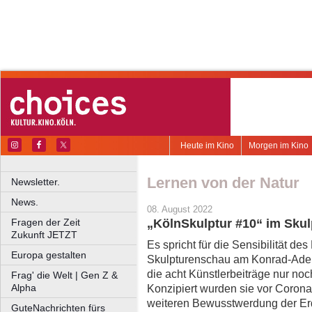
Heute im Kino
Morgen im Kino
Lernen von der Natur
Newsletter.
News.
08. August 2022
Fragen der Zeit
„KölnSkulptur #10“ im Skul
Zukunft JETZT
Es spricht für die Sensibilität des
Europa gestalten
Skulpturenschau am Konrad-Ade
die acht Künstlerbeiträge nur no
Frag' die Welt | Gen Z &
Alpha
Konzipiert wurden sie vor Corona
weiteren Bewusstwerdung der Erd
GuteNachrichten fürs