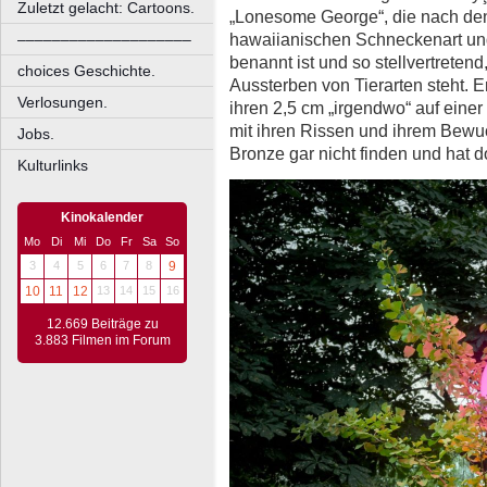
Zuletzt gelacht: Cartoons.
„Lonesome George“, die nach den 
hawaiianischen Schneckenart un
––––––––––––––––––––
benannt ist und so stellvertreten
choices Geschichte.
Aussterben von Tierarten steht. 
Verlosungen.
ihren 2,5 cm „irgendwo“ auf einer 
mit ihren Rissen und ihrem Bewu
Jobs.
Bronze gar nicht finden und hat 
Kulturlinks
Kinokalender
Mo
Di
Mi
Do
Fr
Sa
So
3
4
5
6
7
8
9
10
11
12
13
14
15
16
12.669 Beiträge zu
3.883 Filmen im Forum