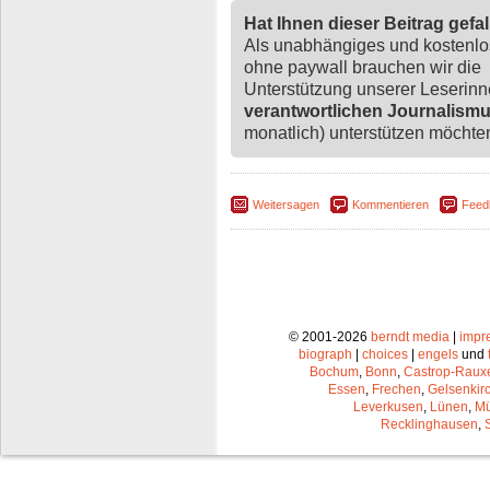
Hat Ihnen dieser Beitrag gefa
Als unabhängiges und kostenl
ohne paywall brauchen wir die
Unterstützung unserer Leserin
verantwortlichen Journalism
monatlich) unterstützen möchten,
Weitersagen
Kommentieren
Feed
© 2001-2026
berndt media
|
impr
biograph
|
choices
|
engels
und
Bochum
,
Bonn
,
Castrop-Raux
Essen
,
Frechen
,
Gelsenkir
Leverkusen
,
Lünen
,
Mü
Recklinghausen
,