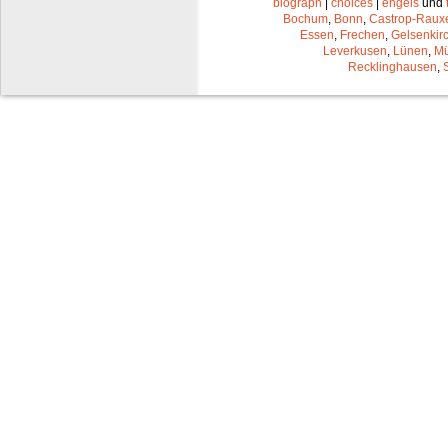
biograph
|
choices
|
engels
und
Bochum
,
Bonn
,
Castrop-Raux
Essen
,
Frechen
,
Gelsenkir
Leverkusen
,
Lünen
,
Mü
Recklinghausen
,