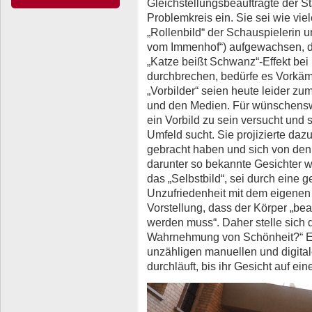
Gleichstellungsbeauftragte der Sta
Problemkreis ein. Sie sei wie vie
„Rollenbild“ der Schauspielerin 
vom Immenhof“) aufgewachsen, d
„Katze beißt Schwanz“-Effekt be
durchbrechen, bedürfe es Vorkämp
„Vorbilder“ seien heute leider zu
und den Medien. Für wünschenswe
ein Vorbild zu sein versucht und 
Umfeld sucht. Sie projizierte dazu
gebracht haben und sich von den 
darunter so bekannte Gesichter wi
das „Selbstbild“, sei durch eine 
Unzufriedenheit mit dem eigenen 
Vorstellung, dass der Körper „bear
werden muss“. Daher stelle sich d
Wahrnehmung von Schönheit?“ Ein
unzähligen manuellen und digitale
durchläuft, bis ihr Gesicht auf e