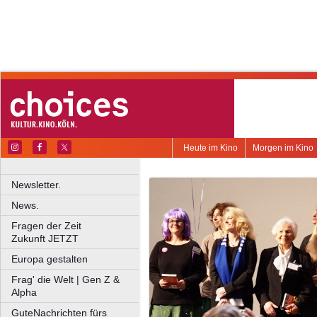
Heute im Kino
Morgen im Kino
Newsletter.
News.
Fragen der Zeit
Zukunft JETZT
Europa gestalten
Frag' die Welt | Gen Z &
Alpha
GuteNachrichten fürs