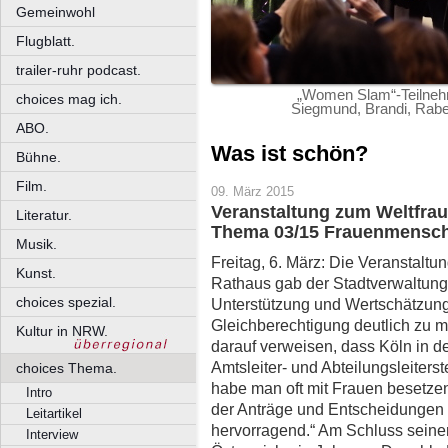
Gemeinwohl
Flugblatt.
trailer-ruhr podcast.
„Women Slam“-Teilnehm
choices mag ich.
Siegmund, Brandi, Rabe
ABO.
Was ist schön?
Bühne.
Film.
09. März 2015
Veranstaltung zum Weltfrau
Literatur.
Thema 03/15 Frauenmensc
Musik.
Freitag, 6. März: Die Veranstalt
Kunst.
Rathaus gab der Stadtverwaltung
choices spezial.
Unterstützung und Wertschätzung 
Gleichberechtigung deutlich zu 
Kultur in NRW.
darauf verweisen, dass Köln in de
Amtsleiter- und Abteilungsleiters
choices Thema.
habe man oft mit Frauen besetzen
Intro
der Anträge und Entscheidungen 
Leitartikel
hervorragend.“ Am Schluss seiner 
Interview