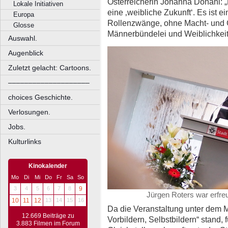
Österreicherin Johanna Donahl: „
Lokale Initiativen
eine ‚weibliche Zukunft‘. Es ist 
Europa
Rollenzwänge, ohne Macht- und 
Glosse
Männerbündelei und Weiblichkei
Auswahl.
Augenblick
Zuletzt gelacht: Cartoons.
––––––––––––––––––––
choices Geschichte.
Verlosungen.
Jobs.
Kulturlinks
Kinokalender
Mo
Di
Mi
Do
Fr
Sa
So
3
4
5
6
7
8
9
Jürgen Roters war erfreu
10
11
12
13
14
15
16
Da die Veranstaltung unter dem 
12.669 Beiträge zu
Vorbildern, Selbstbildern“ stand, 
3.883 Filmen im Forum