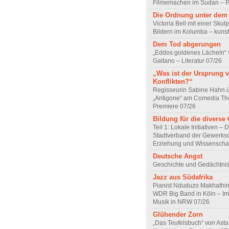
Filmemachen im Sudan – Po
Die Ordnung unter dem
Victoria Bell mit einer Skul
Bildern im Kolumba – kunst
Dem Tod abgerungen
„Eddos goldenes Lächeln“ 
Gaitano – Literatur 07/26
„Was ist der Ursprung 
Konflikten?“
Regisseurin Sabine Hahn 
„Antigone“ am Comedia Th
Premiere 07/26
Bildung für die diverse 
Teil 1: Lokale Initiativen – 
Stadtverband der Gewerksc
Erziehung und Wissenscha
Deutsche Angst
Geschichte und Gedächtnis
Jazz aus Südafrika
Pianist Nduduzo Makhathini
WDR Big Band in Köln – Imp
Musik in NRW 07/26
Glühender Zorn
„Das Teufelsbuch“ von Asta 