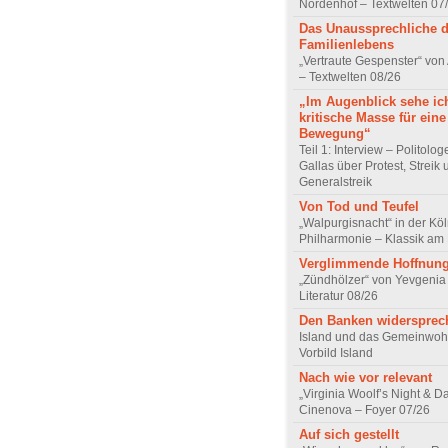
Nordenhof – Textwelten 07
Das Unaussprechliche 
Familienlebens
„Vertraute Gespenster“ vo
– Textwelten 08/26
„Im Augenblick sehe ic
kritische Masse für eine
Bewegung“
Teil 1: Interview – Politolo
Gallas über Protest, Streik
Generalstreik
Von Tod und Teufel
„Walpurgisnacht“ in der Kö
Philharmonie – Klassik am
Verglimmende Hoffnun
„Zündhölzer“ von Yevgenia
Literatur 08/26
Den Banken widersprec
Island und das Gemeinwoh
Vorbild Island
Nach wie vor relevant
„Virginia Woolf’s Night & D
Cinenova – Foyer 07/26
Auf sich gestellt