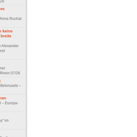
/26
des
n Anna Ruchat
h keine
 breite
ge Alexander
 und
lner
 Rhein 07/26
g
 Belorusets –
hen
l – Europa-
ay“ im