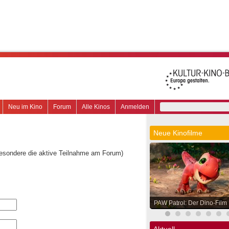
Neu im Kino
Forum
Alle Kinos
Anmelden
Neue Kinofilme
besondere die aktive Teilnahme am Forum)
PAW Patrol: Der Dino-Film
Aktuell