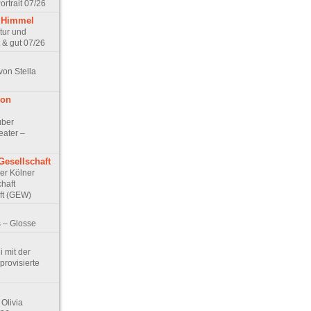
rtrait 07/26
 Himmel
ptur und
 & gut 07/26
von Stella
von
über
eater –
Gesellschaft
Der Kölner
haft
ft (GEW)
 – Glosse
 mit der
rovisierte
Olivia