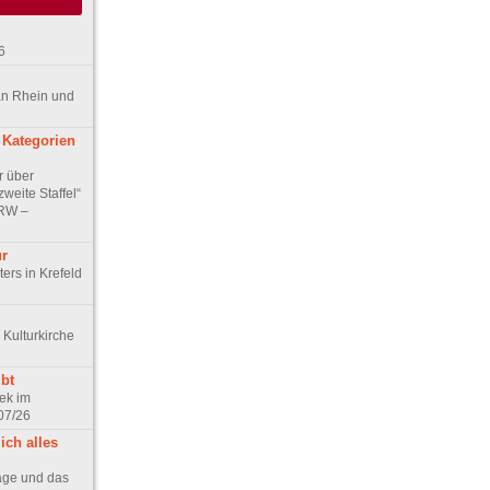
6
an Rhein und
 Kategorien
r über
weite Staffel“
NRW –
ur
ers in Krefeld
 Kulturkirche
bt
ek im
07/26
ich alles
age und das