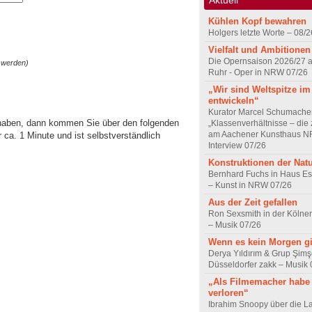
Kühlen Kopf bewahren
Holgers letzte Worte – 08/2
Vielfalt und Ambitionen
Die Opernsaison 2026/27 
 werden)
Ruhr - Oper in NRW 07/26
„Wir sind Weltspitze im
entwickeln“
Kurator Marcel Schumache
 haben, dann kommen Sie über den folgenden
„Klassenverhältnisse – die z
am Aachener Kunsthaus 
ca. 1 Minute und ist selbstverständlich
Interview 07/26
Konstruktionen der Nat
Bernhard Fuchs in Haus Est
– Kunst in NRW 07/26
Aus der Zeit gefallen
Ron Sexsmith in der Kölner
– Musik 07/26
Wenn es kein Morgen gi
Derya Yıldırım & Grup Şimş
Düsseldorfer zakk – Musik 
„Als Filmemacher habe 
verloren“
Ibrahim Snoopy über die L