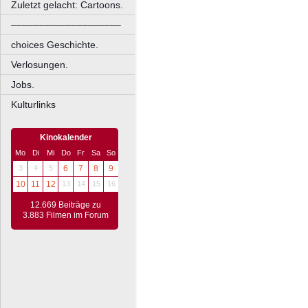
Zuletzt gelacht: Cartoons.
––––––––––––––––––––
choices Geschichte.
Verlosungen.
Jobs.
Kulturlinks
Kinokalender
Mo
Di
Mi
Do
Fr
Sa
So
3
4
5
6
7
8
9
10
11
12
13
14
15
16
12.669 Beiträge zu
3.883 Filmen im Forum