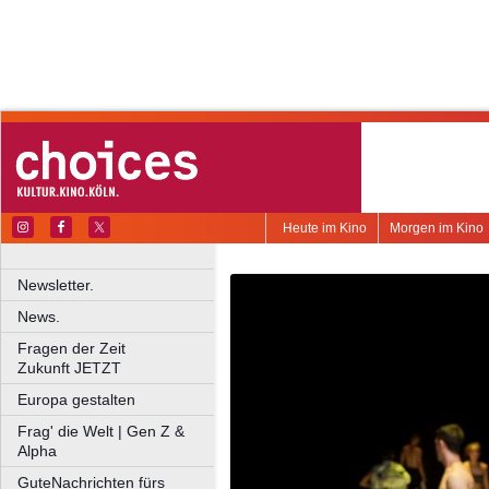
Heute im Kino
Morgen im Kino
Newsletter.
News.
Fragen der Zeit
Zukunft JETZT
Europa gestalten
Frag' die Welt | Gen Z &
Alpha
GuteNachrichten fürs