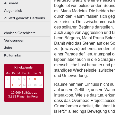
Auswahl.
begleitet von pulsierenden Soun
mit Maria Madeira. Die beiden be
Augenblick
durch den Raum, fassen sich ge
Zuletzt gelacht: Cartoons.
zu kreiseln. Der zwischenmensch
––––––––––––––––––––
des solitären Beginns darstellen,
auch Züge von Aggression und 
choices Geschichte.
Leon Börgens, Maiol Pruna Soler
Verlosungen.
Damit wird das Stehen auf der Sc
Jobs.
zur (etwas zu) beherrschenden ph
einer Parade defiliert, triumphal
Kulturlinks
kippen aber auch in die Schräge o
menschliche Last herunter und pre
Kinokalender
ständiges Wechselspiel zwische
Mo
Di
Mi
Do
Fr
Sa
So
und Unterwerfung.
3
4
5
6
7
8
9
Räume nehmen Einfluss nicht nu
10
11
12
13
14
15
16
auf unsere Gefühle, unsere Wah
12.669 Beiträge zu
Interaktion. Wie sie das tun, erk
3.883 Filmen im Forum
dass das Overhead Project aussc
Grundformen arbeitet, die über Li
is left?“ allerdings Bewegung un