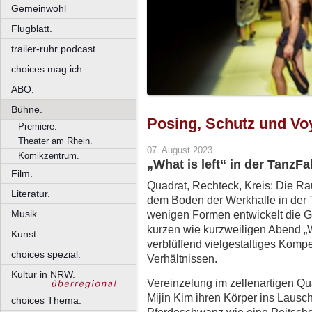
Gemeinwohl
Flugblatt.
trailer-ruhr podcast.
choices mag ich.
ABO.
Bühne.
Posing, Schutz und V
Premiere.
Theater am Rhein.
07. August 2023
Komikzentrum.
„What is left“ in der TanzFak
Film.
Quadrat, Rechteck, Kreis: Die Ra
Literatur.
dem Boden der Werkhalle in der T
Musik.
wenigen Formen entwickelt die G
kurzen wie kurzweiligen Abend „Wh
Kunst.
verblüffend vielgestaltiges Kom
choices spezial.
Verhältnissen.
Kultur in NRW.
Vereinzelung im zellenartigen Qu
Mijin Kim ihren Körper ins Lausc
choices Thema.
Pferdeschwanz wie eine Peitsche 