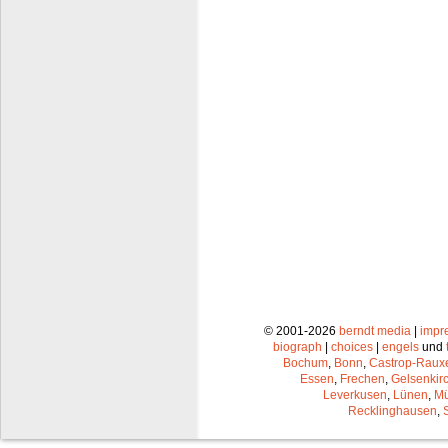
© 2001-2026
berndt media
|
impr
biograph
|
choices
|
engels
und
Bochum
,
Bonn
,
Castrop-Raux
Essen
,
Frechen
,
Gelsenkir
Leverkusen
,
Lünen
,
Mü
Recklinghausen
,