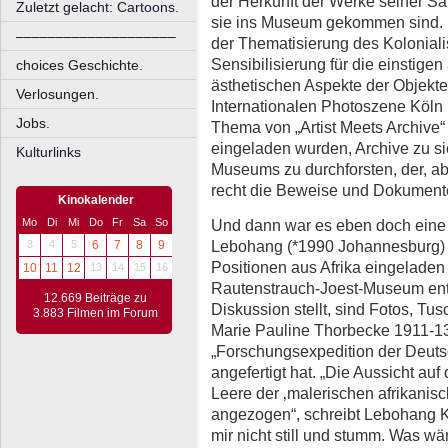
der Herkunft der Werke seiner 
Zuletzt gelacht: Cartoons.
sie ins Museum gekommen sind. D
––––––––––––––––––––
der Thematisierung des Koloniali
Sensibilisierung für die einstigen 
choices Geschichte.
ästhetischen Aspekte der Objekte. 
Verlosungen.
Internationalen Photoszene Köln 
Jobs.
Thema von „Artist Meets Archive“ i
eingeladen wurden, Archive zu si
Kulturlinks
Museums zu durchforsten, der, ab
recht die Beweise und Dokumente
Kinokalender
Und dann war es eben doch eine
Mo
Di
Mi
Do
Fr
Sa
So
Lebohang (*1990 Johannesburg) 
3
4
5
6
7
8
9
Positionen aus Afrika eingeladen
10
11
12
13
14
15
16
Rautenstrauch-Joest-Museum entde
12.669 Beiträge zu
Diskussion stellt, sind Fotos, T
3.883 Filmen im Forum
Marie Pauline Thorbecke 1911-13
„Forschungsexpedition der Deuts
angefertigt hat. „Die Aussicht auf
Leere der ‚malerischen afrikani
angezogen“, schreibt Lebohang K
mir nicht still und stumm. Was wä