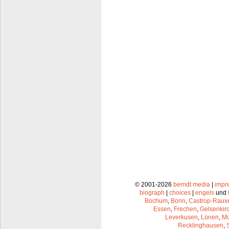
© 2001-2026
berndt media
|
impr
biograph
|
choices
|
engels
und
Bochum
,
Bonn
,
Castrop-Raux
Essen
,
Frechen
,
Gelsenkir
Leverkusen
,
Lünen
,
Mü
Recklinghausen
,