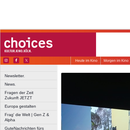
Heute im Kino
Morgen im Kino
Newsletter.
News.
Fragen der Zeit
Zukunft JETZT
Europa gestalten
Frag' die Welt | Gen Z &
Alpha
GuteNachrichten fürs