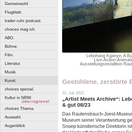
Gemeinwohl
Flugblatt.
trailer-ruhr podcast.
choices mag ich.
ABO.
Bühne.
Film.
Lebohang Kganye, A Bu
Live-Action-Animat
Literatur.
Ausstellungsinstalltion R
Musik.
Kunst.
Gestohlene, zerstörte
choices spezial.
31. Juli 2023
Kultur in NRW.
„Artist Meets Archive“: L
& gut 08/23
choices Thema.
Das Rautenstrauch-Joest-Museum
Auswahl.
Museum seiner Verantwortung ger
Augenblick
Snoep künstlerische Direktorin is