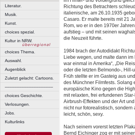
Literatur.
Richtung des Betrachters schleud
italienische, am 26.10.1935 gebo
Musik.
Casaro. Er malte bereits mit 21 J
Kunst.
Rom, wo er in den 1970er Jahren 
aufstieg – und mit seinen waghal
choices spezial.
die Neuzeit führte.
Kultur in NRW.
1984 brach der Autodidakt Richtu
choices Thema.
Liebe wegen, und malte dann im 
Auswahl.
war einmal in Amerika“, „Die Reise
oder die letzten Belmondo-, Hill
Augenblick
Früh stellte er im Gasteig aus und
Zuletzt gelacht: Cartoons.
des Münchner Filmfests. Solang es
––––––––––––––––––––
europäische Kino gegen die Hig
mit relaxten, frei erfundenen Sta
choices Geschichte.
Airbrush-Effekten und der Art und
Verlosungen.
nicht nur fotorealistisch, sonder
Jobs.
leicht, schön, sexy.
Kulturlinks
Nach seinem vorerst letzten Plaka
Bernd Eichinger zog er mit seiner