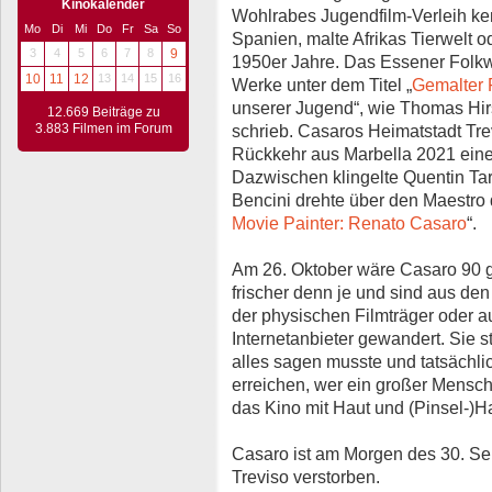
Kinokalender
Wohlrabes Jugendfilm-Verleih ken
Mo
Di
Mi
Do
Fr
Sa
So
Spanien, malte Afrikas Tierwelt o
3
4
5
6
7
8
9
1950er Jahre. Das Essener Fol
10
11
12
13
14
15
16
Werke unter dem Titel „
Gemalter 
unserer Jugend“, wie Thomas Hirs
12.669 Beiträge zu
schrieb. Casaros Heimatstadt Tre
3.883 Filmen im Forum
Rückkehr aus Marbella 2021 eine
Dazwischen klingelte Quentin Tar
Bencini drehte über den Maestro 
Movie Painter: Renato Casaro
“.
Am 26. Oktober wäre Casaro 90 
frischer denn je und sind aus de
der physischen Filmträger oder 
Internetanbieter gewandert. Sie st
alles sagen musste und tatsächli
erreichen, wer ein großer Mensch
das Kino mit Haut und (Pinsel-)Ha
Casaro ist am Morgen des 30. Se
Treviso verstorben.