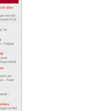
ich alles
age und das
rtrait 07/26
ay“ im
t
n“, Fußball
DDR
 einer
 Foyer 06/26
hen
and, der
us – Foyer
nwand –
lmfans
hungen im Mai