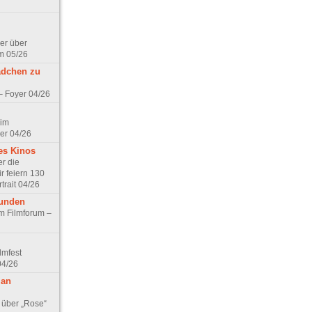
er über
m 05/26
ädchen zu
 – Foyer 04/26
 im
er 04/26
es Kinos
r die
r feiern 130
trait 04/26
eunden
im Filmforum –
lmfest
04/26
 an
 über „Rose“