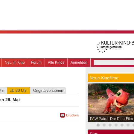
Neu im Kino
Forum
Alle Kinos
Anmelden
Neue Kinofilme
Uhr
ab 20 Uhr
Originalversionen
n 29. Mai
Drucken
PAW Patrol: Der Dino-Film
Film.