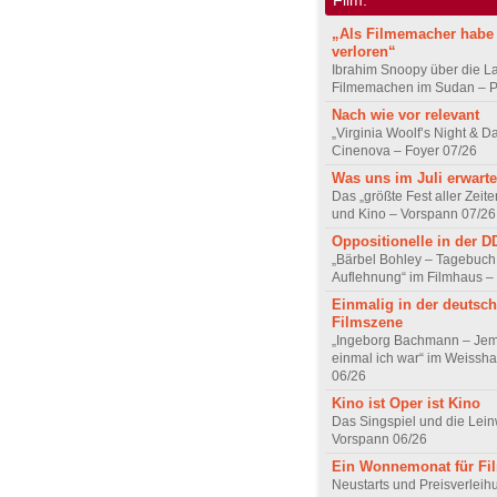
„Als Filmemacher habe 
verloren“
Ibrahim Snoopy über die L
Filmemachen im Sudan – Po
Nach wie vor relevant
„Virginia Woolf’s Night & D
Cinenova – Foyer 07/26
Was uns im Juli erwarte
Das „größte Fest aller Zeite
und Kino – Vorspann 07/26
Oppositionelle in der 
„Bärbel Bohley – Tagebuch
Auflehnung“ im Filmhaus –
Einmalig in der deutsc
Filmszene
„Ingeborg Bachmann – Jem
einmal ich war“ im Weissha
06/26
Kino ist Oper ist Kino
Das Singspiel und die Lei
Vorspann 06/26
Ein Wonnemonat für Fi
Neustarts und Preisverlei