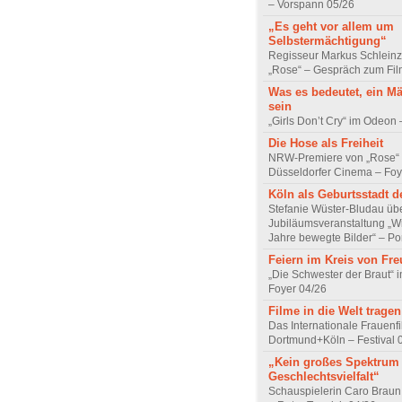
– Vorspann 05/26
„Es geht vor allem um
Selbstermächtigung“
Regisseur Markus Schleinz
„Rose“ – Gespräch zum Fil
Was es bedeutet, ein M
sein
„Girls Don’t Cry“ im Odeon
Die Hose als Freiheit
NRW-Premiere von „Rose“
Düsseldorfer Cinema – Foy
Köln als Geburtsstadt d
Stefanie Wüster-Bludau übe
Jubiläumsveranstaltung „Wi
Jahre bewegte Bilder“ – Por
Feiern im Kreis von Fr
„Die Schwester der Braut“ 
Foyer 04/26
Filme in die Welt tragen
Das Internationale Frauenfi
Dortmund+Köln – Festival 
„Kein großes Spektrum
Geschlechtsvielfalt“
Schauspielerin Caro Braun