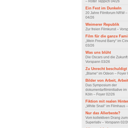
– Roter Teppich 04/26
Ein Fest im Dunkeln
20 Jahre Filmforum NRW – 
04/26
Weimerer Republik
Zur freien Filmkunst – Vor
Film für die ganze Fami
„Mein Freund Barry“ im Ci
03/26
Was uns blüht
Die Oscars und die Zukunft 
Vorspann 03/26
Zu Unrecht beschuldigt
„Blame“ im Odeon – Foyer 
Bilder von Arbeit, Arbei
Das Symposium der
dokumentarfilminitiative im
Köln – Foyer 02/26
Fiktion mit realen Hint
„White Snail“ im Filmhaus 
Nur das Allerbeste?
Vom kollektiven Drang zum r
Superlativ – Vorspann 02/2