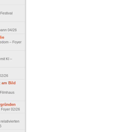
Festival
spann 04/26
lie
nedom – Foyer
mit KI –
02/26
t am Bild
 Filmhaus
ergründen
– Foyer 02/26
elativierten
6