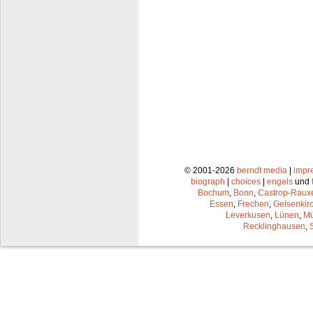
© 2001-2026
berndt media
|
impr
biograph
|
choices
|
engels
und
Bochum
,
Bonn
,
Castrop-Raux
Essen
,
Frechen
,
Gelsenkir
Leverkusen
,
Lünen
,
Mü
Recklinghausen
,