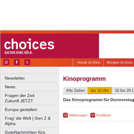
Heute im Kino
Morgen im Kino
Kinoprogramm
Newsletter.
News.
Alle Zeiten
bis 16 Uhr
16 bis 20 
Fragen der Zeit
Das Kinoprogramm für Donnerstag,
Zukunft JETZT
Europa gestalten
Weitersagen
Feedback
Frag' die Welt | Gen Z &
Alpha
GuteNachrichten fürs