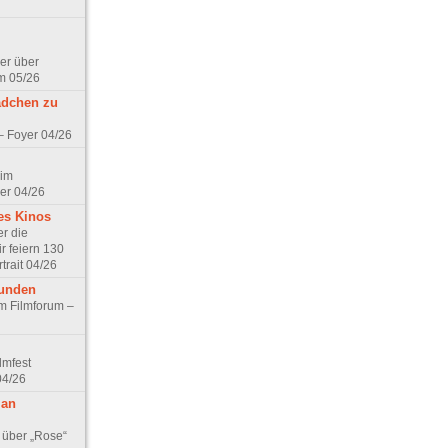
er über
m 05/26
ädchen zu
 – Foyer 04/26
 im
er 04/26
es Kinos
r die
r feiern 130
trait 04/26
eunden
im Filmforum –
lmfest
04/26
 an
 über „Rose“