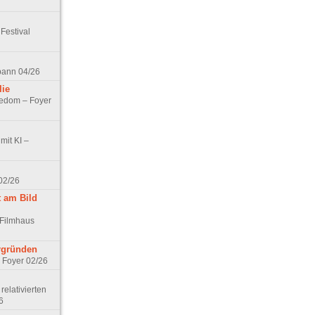
Festival
spann 04/26
lie
nedom – Foyer
mit KI –
02/26
t am Bild
 Filmhaus
ergründen
– Foyer 02/26
elativierten
6