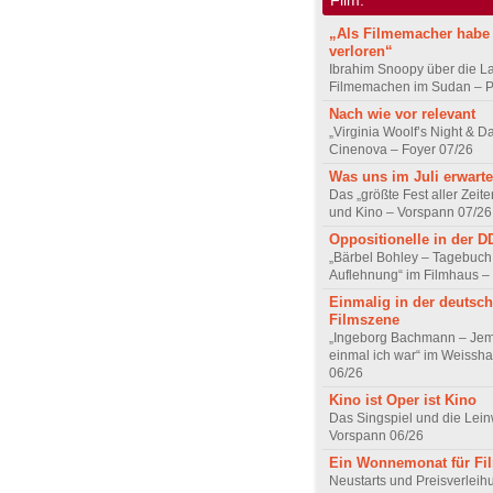
„Als Filmemacher habe 
verloren“
Ibrahim Snoopy über die L
Filmemachen im Sudan – Po
Nach wie vor relevant
„Virginia Woolf’s Night & D
Cinenova – Foyer 07/26
Was uns im Juli erwarte
Das „größte Fest aller Zeite
und Kino – Vorspann 07/26
Oppositionelle in der 
„Bärbel Bohley – Tagebuch
Auflehnung“ im Filmhaus –
Einmalig in der deutsc
Filmszene
„Ingeborg Bachmann – Jem
einmal ich war“ im Weissha
06/26
Kino ist Oper ist Kino
Das Singspiel und die Lei
Vorspann 06/26
Ein Wonnemonat für Fi
Neustarts und Preisverlei