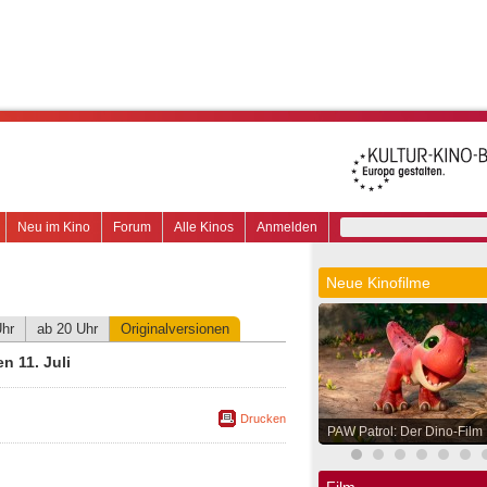
Neu im Kino
Forum
Alle Kinos
Anmelden
Neue Kinofilme
Uhr
ab 20 Uhr
Originalversionen
n 11. Juli
Drucken
PAW Patrol: Der Dino-Film
Film.