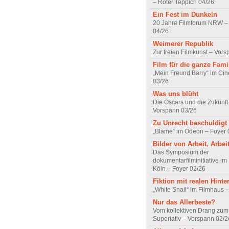
– Roter Teppich 04/26
Ein Fest im Dunkeln
20 Jahre Filmforum NRW – 
04/26
Weimerer Republik
Zur freien Filmkunst – Vor
Film für die ganze Fami
„Mein Freund Barry“ im Ci
03/26
Was uns blüht
Die Oscars und die Zukunft 
Vorspann 03/26
Zu Unrecht beschuldigt
„Blame“ im Odeon – Foyer 
Bilder von Arbeit, Arbei
Das Symposium der
dokumentarfilminitiative im
Köln – Foyer 02/26
Fiktion mit realen Hint
„White Snail“ im Filmhaus 
Nur das Allerbeste?
Vom kollektiven Drang zum r
Superlativ – Vorspann 02/2