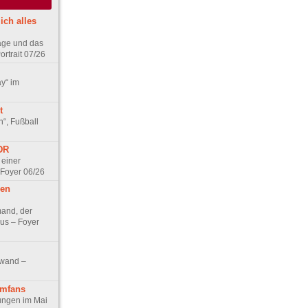
ich alles
age und das
rtrait 07/26
ay“ im
t
n“, Fußball
DDR
 einer
 Foyer 06/26
hen
and, der
us – Foyer
nwand –
lmfans
hungen im Mai