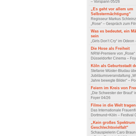
– Vorspann 05/26
„Es geht vor allem um
Selbstermächtigung“
Regisseur Markus Schleinz
„Rose“ – Gespräch zum Fil
Was es bedeutet, ein M
sein
„Girls Don’t Cry“ im Odeon
Die Hose als Freiheit
NRW-Premiere von „Rose“
Düsseldorfer Cinema – Foy
Köln als Geburtsstadt d
Stefanie Wüster-Bludau übe
Jubiläumsveranstaltung „Wi
Jahre bewegte Bilder“ – Por
Feiern im Kreis von Fr
„Die Schwester der Braut“ 
Foyer 04/26
Filme in die Welt tragen
Das Internationale Frauenfi
Dortmund+Köln – Festival 
„Kein großes Spektrum
Geschlechtsvielfalt“
Schauspielerin Caro Braun