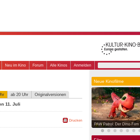
Neu im Kino
Forum
Alle Kinos
Anmelden
Neue Kinofilme
Uhr
ab 20 Uhr
Originalversionen
n 11. Juli
Drucken
PAW Patrol: Der Dino-Film
Film.