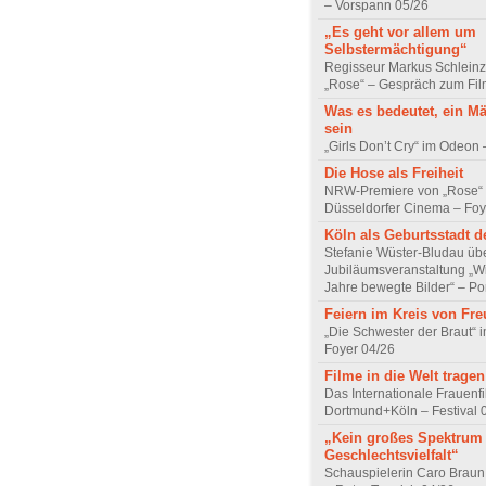
– Vorspann 05/26
„Es geht vor allem um
Selbstermächtigung“
Regisseur Markus Schleinz
„Rose“ – Gespräch zum Fil
Was es bedeutet, ein M
sein
„Girls Don’t Cry“ im Odeon
Die Hose als Freiheit
NRW-Premiere von „Rose“
Düsseldorfer Cinema – Foy
Köln als Geburtsstadt d
Stefanie Wüster-Bludau übe
Jubiläumsveranstaltung „Wi
Jahre bewegte Bilder“ – Por
Feiern im Kreis von Fr
„Die Schwester der Braut“ 
Foyer 04/26
Filme in die Welt tragen
Das Internationale Frauenfi
Dortmund+Köln – Festival 
„Kein großes Spektrum
Geschlechtsvielfalt“
Schauspielerin Caro Braun