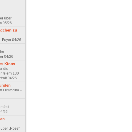
er über
m 05/26
ädchen zu
 – Foyer 04/26
 im
er 04/26
es Kinos
r die
r feiern 130
trait 04/26
eunden
im Filmforum –
lmfest
04/26
 an
 über „Rose“