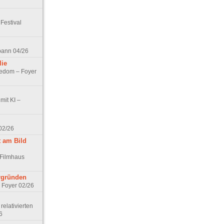
Festival
spann 04/26
lie
nedom – Foyer
mit KI –
02/26
t am Bild
 Filmhaus
ergründen
– Foyer 02/26
elativierten
6