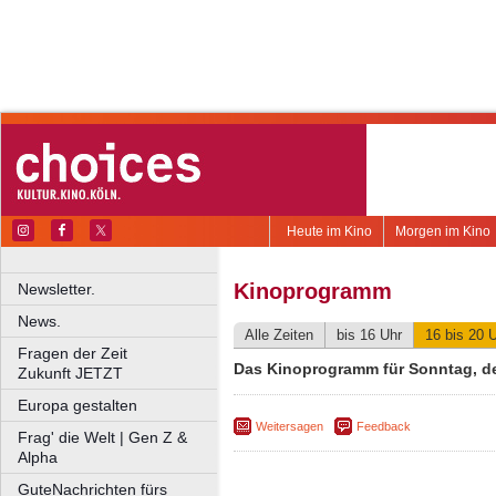
Heute im Kino
Morgen im Kino
Kinoprogramm
Newsletter.
News.
Alle Zeiten
bis 16 Uhr
16 bis 20 
Fragen der Zeit
Das Kinoprogramm für Sonntag, de
Zukunft JETZT
Europa gestalten
Weitersagen
Feedback
Frag' die Welt | Gen Z &
Alpha
GuteNachrichten fürs