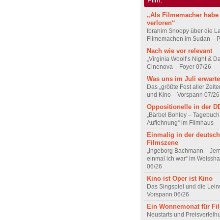
„Als Filmemacher habe 
verloren“
Ibrahim Snoopy über die L
Filmemachen im Sudan – Po
Nach wie vor relevant
„Virginia Woolf’s Night & D
Cinenova – Foyer 07/26
Was uns im Juli erwarte
Das „größte Fest aller Zeite
und Kino – Vorspann 07/26
Oppositionelle in der 
„Bärbel Bohley – Tagebuch
Auflehnung“ im Filmhaus –
Einmalig in der deutsc
Filmszene
„Ingeborg Bachmann – Jem
einmal ich war“ im Weissha
06/26
Kino ist Oper ist Kino
Das Singspiel und die Lei
Vorspann 06/26
Ein Wonnemonat für Fi
Neustarts und Preisverlei