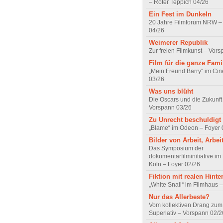
– Roter Teppich 04/26
Ein Fest im Dunkeln
20 Jahre Filmforum NRW – 
04/26
Weimerer Republik
Zur freien Filmkunst – Vor
Film für die ganze Fami
„Mein Freund Barry“ im Ci
03/26
Was uns blüht
Die Oscars und die Zukunft 
Vorspann 03/26
Zu Unrecht beschuldigt
„Blame“ im Odeon – Foyer 
Bilder von Arbeit, Arbei
Das Symposium der
dokumentarfilminitiative im
Köln – Foyer 02/26
Fiktion mit realen Hint
„White Snail“ im Filmhaus 
Nur das Allerbeste?
Vom kollektiven Drang zum r
Superlativ – Vorspann 02/2