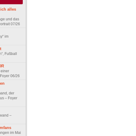
ich alles
age und das
rtrait 07/26
ay“ im
t
n“, Fußball
DDR
 einer
 Foyer 06/26
hen
and, der
us – Foyer
nwand –
lmfans
hungen im Mai