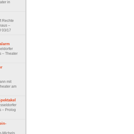
ter in
ft Rechte
haus –
W 03/17
alarm
eldorfer
 – Theater
er
ann mit
 Theater am
pektakel
sseldorfer
 – Prolog
ein-
e-Michels