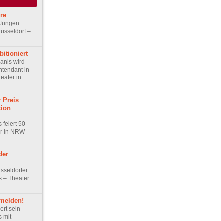
hre
 Jungen
Düsseldorf –
itioniert
anis wird
ntendant in
eater in
r Preis
tion
feiert 50-
er in NRW
der
sseldorfer
 – Theater
 melden!
ert sein
 mit