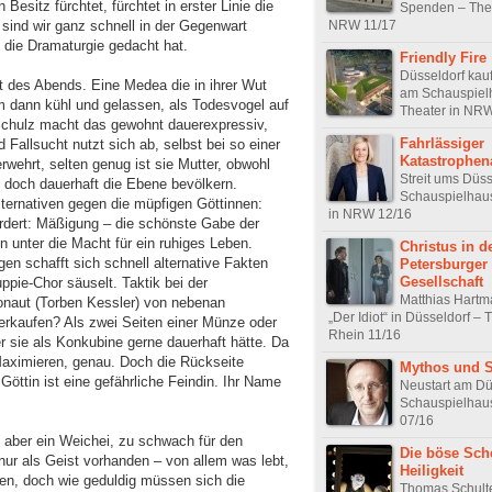
Besitz fürchtet, fürchtet in erster Linie die
Spenden – Thea
NRW 11/17
sind wir ganz schnell in der Gegenwart
 die Dramaturgie gedacht hat.
Friendly Fire
Düsseldorf kau
t des Abends. Eine Medea die in ihrer Wut
am Schauspiel
m dann kühl und gelassen, als Todesvogel auf
Theater in NR
Schulz macht das gewohnt dauerexpressiv,
Fahrlässiger
Fallsucht nutzt sich ab, selbst bei so einer
Katastrophen
rwehrt, selten genug ist sie Mutter, obwohl
Streit ums Düss
) doch dauerhaft die Ebene bevölkern.
Schauspielhaus
Alternativen gegen die müpfigen Göttinnen:
in NRW 12/16
ordert: Mäßigung – die schönste Gabe der
 unter die Macht für ein ruhiges Leben.
Christus in d
gen schafft sich schnell alternative Fakten
Petersburger
Gesellschaft
ppie-Chor säuselt. Taktik bei der
Matthias Hartm
onaut (Torben Kessler) von nebenan
„Der Idiot“ in Düsseldorf –
verkaufen? Als zwei Seiten einer Münze oder
Rhein 11/16
 sie als Konkubine gerne dauerhaft hätte. Da
ximieren, genau. Doch die Rückseite
Mythos und S
Göttin ist eine gefährliche Feindin. Ihr Name
Neustart am Dü
Schauspielhaus
07/16
, aber ein Weichei, zu schwach für den
Die böse Sch
ur als Geist vorhanden – von allem was lebt,
Heiligkeit
n, doch wie geduldig müssen sich die
Thomas Schult