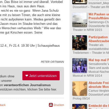
n. Das Böse ist immer und überall. Vontobel
inszeniert „Mep
Rein ins Haus, raus aus dem Haus.
Düsseldorf – Theater am R
reicht es nie so ganz. Wenn Jana Schulz
Mit Pauken u
e mit zu leisen Tönen, die auch eine kleine
Presslufthä
n nicht aufpolieren kann. Medea genießt den
Sanierungs-Ch
 Jason muss im Staube kriechen und das
Düsseldorfer B
en Menschen verhasstes Weib.“ Wie war das
Theater in NRW 10/15
nie gut Kirschen essen. Seine
Partizipation
Abwehrzaube
Theater als
 12.4., Fr 21.4. 19.30 Uhr | Schauspielhaus
sozialaktivistis
Treibriemen – Theater in 
Mal top mal 
PETER ORTMANN
Sensationelle V
Stars und ausb
Musical-Nachw
❤ Jetzt unterstützen
Musical in NRW 10/14
edium ohne
g unserer
Absolute Frei
ren
verantwortlichen Journalismus
absolute Mor
erstützen möchten, klicken Sie bitte hier.
Camus-Vergleic
Düsseldorf und
Prolog 09/14
back
Drucken
Entdeckt die 