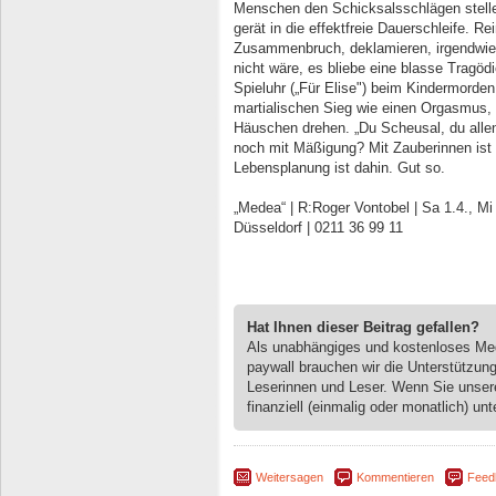
Menschen den Schicksalsschlägen stelle
gerät in die effektfreie Dauerschleife. 
Zusammenbruch, deklamieren, irgendwie 
nicht wäre, es bliebe eine blasse Tragödi
Spieluhr („Für Elise") beim Kindermorde
martialischen Sieg wie einen Orgasmus,
Häuschen drehen. „Du Scheusal, du all
noch mit Mäßigung? Mit Zauberinnen ist 
Lebensplanung ist dahin. Gut so.
„Medea“ | R:Roger Vontobel | Sa 1.4., Mi
Düsseldorf | 0211 36 99 11
Hat Ihnen dieser Beitrag gefallen?
Als unabhängiges und kostenloses M
paywall brauchen wir die Unterstützun
Leserinnen und Leser. Wenn Sie unse
finanziell (einmalig oder monatlich) unt
Weitersagen
Kommentieren
Feed