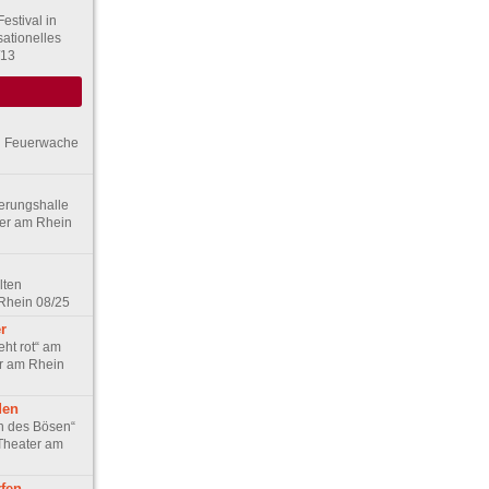
estival in
ationelles
/13
en Feuerwache
gerungshalle
ter am Rhein
lten
Rhein 08/25
r
eht rot“ am
r am Rhein
den
en des Bösen“
 Theater am
fen