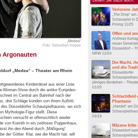
Verlorene Ja
„The Drop“ am
Schauspiel in 
Prolog 11/25
Offen und amb
Andreas Karlag
„Medea“
neuer Generali
Foto: Sebastian Hoppe
Düsseldorf – Th
NRW 12/24
en Argonauten
Die Macht, ih
und die Tradi
eldorf „Medea“ – Theater am Rhein
Düsseldorfer
Schauspielhaus 
jähriges Bestehen – Theat
ttgewordenes Kinderrätsel aus einer Linie.
01/20
One-Woman-Show durch die antike Euripides-
 schreit im Central am Bahnhof nach der
Schlachtfeld 
s, drei Schläge künden von ihrem Auftritt.
Phantasie
„Hamlet“ am Dü
al des Düsseldorfer Schauspielhauses, wo sich
Schauspielhaus
n Mythologie-Figur stellt. Diese
03/19
sichten versucht er offensichtlich wieder
ade von Korinth in ein zeitloses Puppenhaus,
Mäzene bitte
lässt ihn den Abend durch „Mäßigung“
Düsseldorf sani
 der Götter. Klar, wer die Macht hat, will
Schauspielhaus