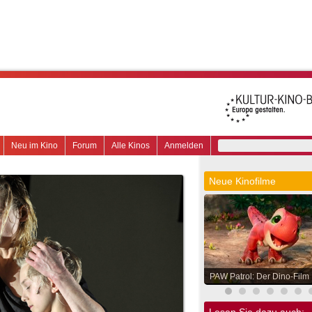
Neu im Kino
Forum
Alle Kinos
Anmelden
Neue Kinofilme
PAW Patrol: Der Dino-Film
Lesen Sie dazu auch: