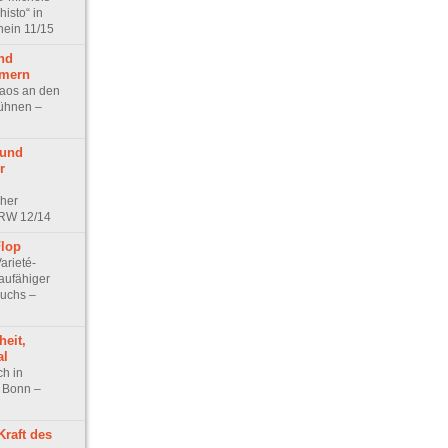
histo“ in
hein 11/15
nd
mmern
aos an den
ühnen –
 und
r
cher
NRW 12/14
Flop
arieté-
aufähiger
uchs –
heit,
al
h in
 Bonn –
Kraft des