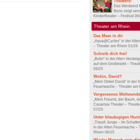
Theaters!
Das Westwind F
Bonn zeigt sens
Kindertheater – Festival 06
Theater am Rhein.
Das Meer in dir
„Aqua@Cycles“ in der Alt
– Theater am Rhein 01/26
Schreib dich frei!
„Botin“ in der Alten Verstei
auf dem Großmarkt – Thea
09/25
Wohin, David?
„Mein Onkel David“ in der A
Feuerwache – Theater am 
Vergessenes Weltwunde
„Mein Freund, der Baum, si
Casamax Theater – Theate
07/25
Unter blauäugigen Hun
„Traudl Junge – Im Schatt
in der Alten Feuerwache –
Rhein 06/25
Wieder Mensch sein dür