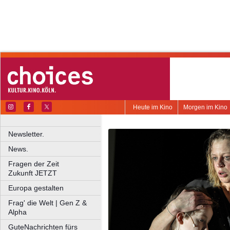
Heute im Kino
Morgen im Kino
Newsletter.
News.
Fragen der Zeit
Zukunft JETZT
Europa gestalten
Frag' die Welt | Gen Z &
Alpha
GuteNachrichten fürs