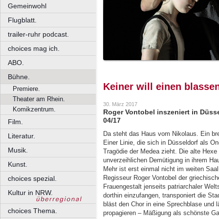
Gemeinwohl
Flugblatt.
trailer-ruhr podcast.
choices mag ich.
ABO.
Bühne.
Keiner will einen blass
Premiere.
Theater am Rhein.
30. März 2017
Komikzentrum.
Roger Vontobel inszeniert in Düss
04/17
Film.
Da steht das Haus vom Nikolaus. Ein bre
Literatur.
Einer Linie, die sich in Düsseldorf als 
Musik.
Tragödie der Medea zieht. Die alte Hexe
unverzeihlichen Demütigung in ihrem Hau
Kunst.
Mehr ist erst einmal nicht im weiten Sa
Regisseur Roger Vontobel der griechische
choices spezial.
Frauengestalt jenseits patriarchaler Welt
Kultur in NRW.
dorthin einzufangen, transponiert die St
bläst den Chor in eine Sprechblase und 
choices Thema.
propagieren – Mäßigung als schönste Gabe