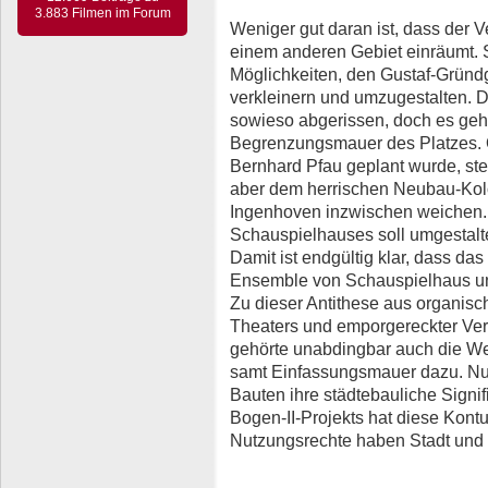
3.883 Filmen im Forum
Weniger gut daran ist, dass der V
einem anderen Gebiet einräumt. S
Möglichkeiten, den Gustaf-Gründ
verkleinern und umzugestalten. D
sowieso abgerissen, doch es geh
Begrenzungsmauer des Platzes. Ob
Bernhard Pfau geplant wurde, st
aber dem herrischen Neubau-Kolo
Ingenhoven inzwischen weichen
Schauspielhauses soll umgestalt
Damit ist endgültig klar, dass d
Ensemble von Schauspielhaus un
Zu dieser Antithese aus organis
Theaters und emporgereckter Ver
gehörte unabdingbar auch die We
samt Einfassungsmauer dazu. Nur
Bauten ihre städtebauliche Signi
Bogen-II-Projekts hat diese Kontu
Nutzungsrechte haben Stadt und I