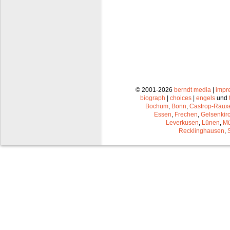
© 2001-2026
berndt media
|
impr
biograph
|
choices
|
engels
und
Bochum
,
Bonn
,
Castrop-Raux
Essen
,
Frechen
,
Gelsenkir
Leverkusen
,
Lünen
,
Mü
Recklinghausen
,