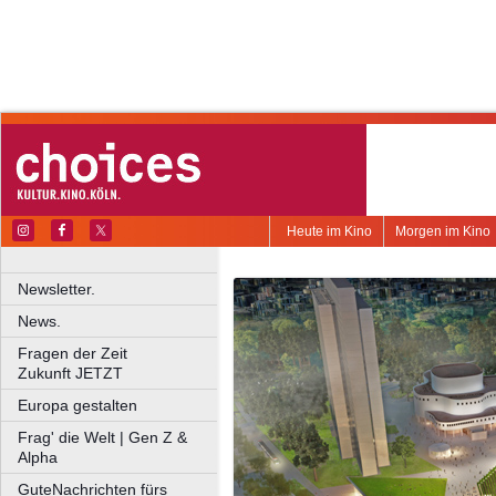
Heute im Kino
Morgen im Kino
Newsletter.
News.
Fragen der Zeit
Zukunft JETZT
Europa gestalten
Frag' die Welt | Gen Z &
Alpha
GuteNachrichten fürs