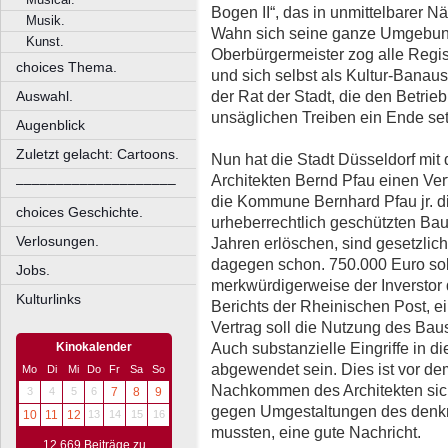
Bogen II“, das in unmittelbarer N
Musik.
Wahn sich seine ganze Umgebung
Kunst.
Oberbürgermeister zog alle Regis
choices Thema.
und sich selbst als Kultur-Bana
der Rat der Stadt, die den Betrieb
Auswahl.
unsäglichen Treiben ein Ende set
Augenblick
Zuletzt gelacht: Cartoons.
Nun hat die Stadt Düsseldorf mi
Architekten Bernd Pfau einen Ve
––––––––––––––––––––
die Kommune Bernhard Pfau jr. 
choices Geschichte.
urheberrechtlich geschützten Bau
Verlosungen.
Jahren erlöschen, sind gesetzlic
dagegen schon. 750.000 Euro sol
Jobs.
merkwürdigerweise der Inverstor 
Kulturlinks
Berichts der Rheinischen Post, ei
Vertrag soll die Nutzung des Bau
Auch substanzielle Eingriffe in di
Kinokalender
abgewendet sein. Dies ist vor de
Mo
Di
Mi
Do
Fr
Sa
So
Nachkommen des Architekten sich
3
4
5
6
7
8
9
gegen Umgestaltungen des denk
10
11
12
13
14
15
16
mussten, eine gute Nachricht.
12.669 Beiträge zu