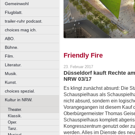
Gemeinwohl
Flugblatt.
trailer-ruhr podcast.
choices mag ich.
ABO.
Bühne.
Friendly Fire
Film.
Literatur.
23. Februar 2017
Düsseldorf kauft Rechte am
Musik.
NRW 03/17
Kunst.
Es klingt zunächst absurd: Die St
choices spezial.
Schauspielhaus als Schauspielhau
Kultur in NRW.
nicht absurd, sondern ein logisch
Vorangegangen ist diesem Kauf d
Theater.
Oberbürgermeister Thomas Geisel
Klassik.
Schauspielhaus komplett abgeris
Oper.
Kongresszentrum genutzt oder 
Tanz.
werden. Alles im Dienste des neu
Musical.