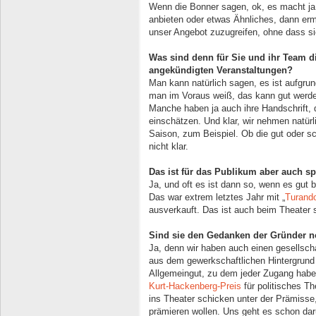
Wenn die Bonner sagen, ok, es macht ja 
anbieten oder etwas Ähnliches, dann erm
unser Angebot zuzugreifen, ohne dass sie
Was sind denn für Sie und ihr Team d
angekündigten Veranstaltungen?
Man kann natürlich sagen, es ist aufgru
man im Voraus weiß, das kann gut werden
Manche haben ja auch ihre Handschrift,
einschätzen. Und klar, wir nehmen natürl
Saison, zum Beispiel. Ob die gut oder sc
nicht klar.
Das ist für das Publikum aber auch s
Ja, und oft es ist dann so, wenn es gut 
Das war extrem letztes Jahr mit „
Turand
ausverkauft. Das ist auch beim Theater 
Sind sie den Gedanken der Gründer no
Ja, denn wir haben auch einen gesellsch
aus dem gewerkschaftlichen Hintergrund 
Allgemeingut, zu dem jeder Zugang haben
Kurt-Hackenberg-Preis
für politisches Th
ins Theater schicken unter der Prämisse,
prämieren wollen. Uns geht es schon daru