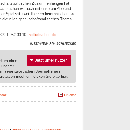
llschaftspolitischen Zusammenhängen hat
. Das machen wir auch mit unserem Abo und
eder Spielzeit zwei Themen heraussuchen, wo
nd aktuelles gesellschaftspolitisches Thema.
| 0221 952 99 10 |
volksbuehne.de
INTERVIEW: JAN SCHLIECKER
❤ Jetzt unterstützen
edium ohne
g unserer
ren
verantwortlichen Journalismus
erstützen möchten, klicken Sie bitte hier.
back
Drucken
essum
|
datenschutz
|
agb
|
mediadaten