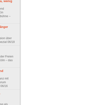
a, wenig
end
Ein
ksbühne –
länger
sion über
pezial 06/18
der Freien
Köln – das
nd
anz mit
Forum
 06/16
,
ng als