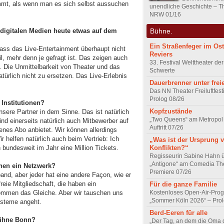
mmt, als wenn man es sich selbst aussuchen
unendliche Geschichte – Th
NRW 01/16
Bühne.
 digitalen Medien heute etwas auf dem
Ein Straßenfeger im Os
dass das Live-Entertainment überhaupt nicht
Reviers
l, mehr denn je gefragt ist. Das zeigen auch
33. Festival Welttheater der
. Die Unmittelbarkeit von Theater und das
Schwerte
atürlich nicht zu ersetzen. Das Live-Erlebnis
Dauerbrenner unter fre
Das NN Theater Freiluftfest
Prolog 08/26
Institutionen?
Kopfzustände
unsere Partner in dem Sinne. Das ist natürlich
„Two Queens“ am Metropol 
nd einerseits natürlich auch Mitbewerber auf
Auftritt 07/26
enes Abo anbietet. Wir können allerdings
 helfen natürlich auch beim Vertrieb: Ich
„Was ist der Ursprung 
Konflikten?“
 bundesweit im Jahr eine Million Tickets.
Regisseurin Sabine Hahn 
„Antigone“ am Comedia Th
nen ein Netzwerk?
Premiere 07/26
and, aber jeder hat eine andere Façon, wie er
reie Mitgliedschaft, die haben ein
Für die ganze Familie
Kostenloses Open-Air-Pro
nommen das Gleiche. Aber wir tauschen uns
„Sommer Köln 2026“ – Prol
ysteme angeht.
Berd-Eeren für alle
bühne Bonn?
„Der Tag, an dem die Oma d