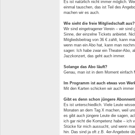
Es ist natürlich nicht immer möglich. W
einmal tauschen, das ist Teil des Ange
machen wir es auch.
Wie sieht die freie Mitgliedschaft aus?
Wir sind eingetragener Verein – wir sind
Sinne, der einzelne Tickets anbietet. N
Mitgliedsbeitrag von 36 € zahlt, kann ma
wenn man ein Abo hat, kann man nochma
sagen: Ich habe zwar ein Theater-Abo, a
Jazzkonzert, das geht auch immer.
Solange das Abo läuft?
Genau, man ist in dem Moment einfach M
Im Programm ist auch etwas von Werk
Mit den Karten schicken wir auch immer
Gibt es denn schon jüngere Abonnen
Es ist unterschiedlich. Viele Leute wisse
Monaten an dem Tag X machen, weil unse
es gibt auch jüngere Leute die sagen, ach
ich gar nicht die Kompetenz habe – ich v
Stücke für mich aussucht, und wenn man
hin. Das sind ja oft z.B. 4er-Angebote üb