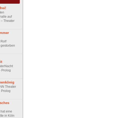
rei!
lten
halle auf
 – Theater
 immer
Rolf
 gestorben
it
aterNacht
– Prolog
nenkönig
 NN Theater
 – Prolog
isches
 hat eine
tte in Köln