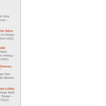
n Julia
ruck –
sche Atmo
m nö theater
hein 03/22
ibt
ndant
en Vertrag –
W 09/21
fizieren,
“
ger über
der Bühnen
utz-Lobby
nlage flutet
 Theater –
W 05/19