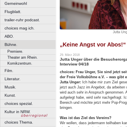
Gemeinwohl
Flugblatt.
trailer-ruhr podcast.
choices mag ich.
Jutta Ung
ABO.
„Keine Angst vor Abos!“
Bühne.
Premiere.
29. März 2018
Theater am Rhein.
Jutta Unger über die Besucherorga
Komikzentrum.
Interview 04/18
Film.
choices: Frau Unger, Sie sind jetzt se
der Freie Volksbühne e.V. – was gibt 
Literatur.
Jutta Unger:
Ich habe mir zum Ziel gese
Musik.
jetzt auch Jazz im Angebot, da arbeite
wird auch sehr in Anspruch genommen. A
Kunst.
aufgelegt habe, wird sehr nachgefragt.
Bereich und möchte jetzt mehr Pop-Prog
choices spezial.
bringen.
Kultur in NRW.
Was ist das Ziel des Vereins?
choices Thema.
Wir wollen, dass jedermann teilhaben kan