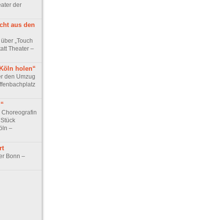
ater der
icht aus den
 über „Touch
att Theater –
 Köln holen“
ber den Umzug
ffenbachplatz
?“
 Choreografin
 Stück
öln –
rt
er Bonn –