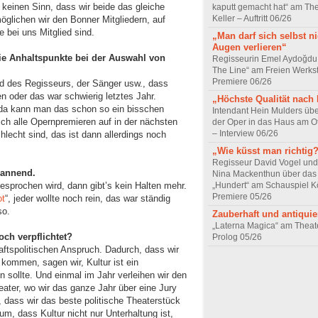
keinen Sinn, dass wir beide das gleiche
kaputt gemacht hat“ am The
Keller – Auftritt 06/26
öglichen wir den Bonner Mitgliedern, auf
 bei uns Mitglied sind.
„Man darf sich selbst n
Augen verlieren“
ie Anhaltspunkte bei der Auswahl von
Regisseurin Emel Aydoğdu
The Line“ am Freien Werkst
Premiere 06/26
nd des Regisseurs, der Sänger usw., dass
 oder das war schwierig letztes Jahr.
„Höchste Qualität nach
 da kann man das schon so ein bisschen
Intendant Hein Mulders ü
ich alle Opernpremieren auf in der nächsten
der Oper in das Haus am O
– Interview 06/26
hlecht sind, das ist dann allerdings noch
„Wie küsst man richtig
Regisseur David Vogel und
pannend.
Nina Mackenthun über das
„Hundert“ am Schauspiel K
besprochen wird, dann gibt’s kein Halten mehr.
Premiere 05/26
ot
“, jeder wollte noch rein, das war ständig
so.
Zauberhaft und antiquie
„Laterna Magica“ am Theat
ch verpflichtet?
Prolog 05/26
aftspolitischen Anspruch. Dadurch, dass wir
kommen, sagen wir, Kultur ist ein
 sollte. Und einmal im Jahr verleihen wir den
eater, wo wir das ganze Jahr über eine Jury
 dass wir das beste politische Theaterstück
m, dass Kultur nicht nur Unterhaltung ist,