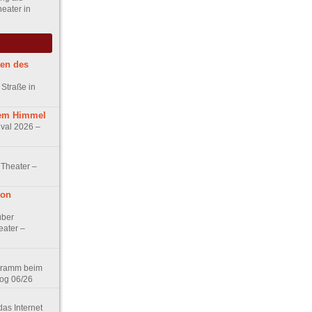
eater in
ten des
 Straße in
iem Himmel
ival 2026 –
Theater –
von
über
eater –
gramm beim
og 06/26
as Internet