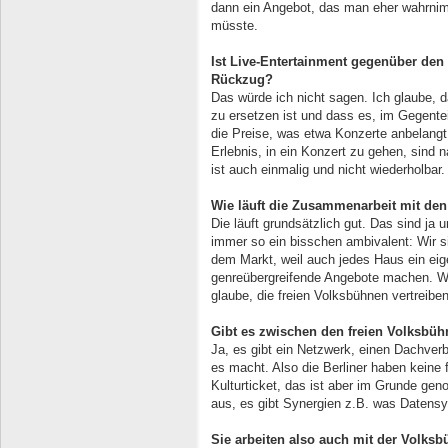
dann ein Angebot, das man eher wahrni
müsste.
Ist Live-Entertainment gegenüber den
Rückzug?
Das würde ich nicht sagen. Ich glaube, 
zu ersetzen ist und dass es, im Gegentei
die Preise, was etwa Konzerte anbelangt
Erlebnis, in ein Konzert zu gehen, sind n
ist auch einmalig und nicht wiederholbar.
Wie läuft die Zusammenarbeit mit den 
Die läuft grundsätzlich gut. Das sind ja 
immer so ein bisschen ambivalent: Wir si
dem Markt, weil auch jedes Haus ein eig
genreübergreifende Angebote machen. Wir
glaube, die freien Volksbühnen vertreiben
Gibt es zwischen den freien Volksbüh
Ja, es gibt ein Netzwerk, einen Dachverb
es macht. Also die Berliner haben keine f
Kulturticket, das ist aber im Grunde ge
aus, es gibt Synergien z.B. was Datens
Sie arbeiten also auch mit der Volks