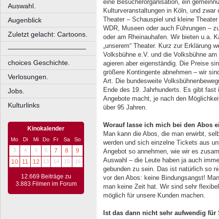
eine Besucherorganisation, ein gemeinnüt
Auswahl.
Kulturveranstaltungen in Köln, und zwar
Theater – Schauspiel und kleine Theater –
Augenblick
WDR, Museen oder auch Führungen – zum
Zuletzt gelacht: Cartoons.
oder am Rheinauhafen. Wir bieten u.a. K
„unserem“ Theater. Kurz zur Erklärung w
––––––––––––––––––––
Volksbühne e.V. und die Volksbühne am 
choices Geschichte.
agieren aber eigenständig. Die Preise sin
größere Kontingente abnehmen – wir sind
Verlosungen.
Art. Die bundesweite Volksbühnenbewe
Ende des 19. Jahrhunderts. Es gibt fast 
Jobs.
Angebote macht, je nach den Möglichkeite
Kulturlinks
über 95 Jahren.
Worauf lasse ich mich bei den Abos e
Kinokalender
Man kann die Abos, die man erwirbt, selb
Mo
Di
Mi
Do
Fr
Sa
So
werden und sich einzelne Tickets aus u
3
4
5
6
7
8
9
Angebot so annehmen, wie wir es zusamme
Auswahl – die Leute haben ja auch immer
10
11
12
13
14
15
16
gebunden zu sein. Das ist natürlich so 
12.669 Beiträge zu
vor den Abos: keine Bindungsangst! Man
3.883 Filmen im Forum
man keine Zeit hat. Wir sind sehr flexib
möglich für unsere Kunden machen.
Ist das dann nicht sehr aufwendig für