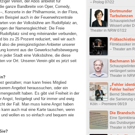
ziger Verein, der Abos anbietet für
– Prolog 07/22
 die ganze Bandbreite von Oper, Comedy,
Dortmunder
, Konzerte in der Philharmonie, in der Flora,
Turbulenzen
 Beispiel auch in der Feuerwehrzentrale
Schauspielchefi
arten von der Volksbühne am Rudolfplatz an,
Wissert unter D
egen der Namensgleichheit: Die Freie
Theater in NRW 07/22
Rudolfplatz sind eng miteinander verbunden,
d bis zu 25 Prozent reduziert, weil wir auch
Präfaschisti
Filmklassiker i
 also die preisgünstigsten Anbieter unserer
– Theater am R
gung kommt aus der Gewerkschaftsbewegung
in jeder Stadt eine Volksbühne, die diese
n vor Ort. Unseren Verein gibt es jetzt seit
Bachmann ble
Schauspielinte
verlängert sein
Theater in NR
in?
st gestalten; man kann freies Mitglied
„Fehler identi
nserem Angebot heraussuchen, oder ein
Fehler heilen
ngestellt haben. Es gibt viel Freiheit in der
Bernd Streitber
 Angst, festgelegt und für immer und ewig
die Sanierung 
Köln – Premiere 08/19
nicht der Fall. Man muss keine Angst haben
 kann auch mal eine Karte tauschen, wenn
Die Brandsch
el und wollen es so einfach und bequem wie
Eine Sprinklera
das Duisburger
Theater in NR
 Sie?