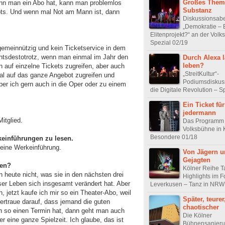
Großes Them
enn man ein Abo hat, kann man problemlos
Substanz
bots. Und wenn mal Not am Mann ist, dann
Diskussionsab
„Demokratie – 
Elitenprojekt?“ an der Vol
Spezial 02/19
 gemeinnützig und kein Ticketservice in dem
ichtsdestotrotz, wenn man einmal im Jahr den
Durch Alexa 
leben?
n auf einzelne Tickets zugreifen, aber auch
„StreitKultur“-
l auf das ganze Angebot zugreifen und
Podiumsdiskus
ber ich gern auch in die Oper oder zu einem
die Digitale Revolution – S
Ein Ticket für
jedermann
itglied.
Das Programm 
Volksbühne in 
Besondere 01/18
einführungen zu lesen.
 eine Werkeinführung.
Von Jägern u
Gejagten
ten?
Kölner Reihe T
n heute nicht, was sie in den nächsten drei
Highlights im 
r Leben sich insgesamt verändert hat. Aber
Leverkusen – Tanz in NRW
, jetzt kaufe ich mir so ein Theater-Abo, weil
Später, teurer
ertraue darauf, dass jemand die guten
chaotischer
 so einen Termin hat, dann geht man auch
Die Kölner
er eine ganze Spielzeit. Ich glaube, das ist
Bühnensanieru