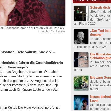
Schreib dich f
„Botin“ in der A
Versteigerungs
dem Großmarkt
am Rhein 09/25
er, Geschäftsführerin der Freien Volksbühne e.V.
„Der Tod ist
Foto: Jan Schliecker
theatral“
Theatermacher 
Dennemann ist
– Theater in NRW 02/24
nisation Freie Volksbühne e.V. –
Die Kunst der
Schlaflosigke
21. Kölner The
it eineinhalb Jahren die Geschäftsführerin
am 2. Oktober 
es für Neuerungen?
09/23
tzt, das Angebot zu erweitern. Wir haben
n wir mit dem Stadtgarten zusammen und das
Bis zum Son
uch das generelle Jazz-Angebot, das ich
„Molière“ beim
 Ich selber komme aus dem Jazz- und Pop-
Freiluftfestival
07/23
ramm auch für jüngere Leute an den Start
Neues ästhet
Level
Studio Trafique
n an Kultur. Die Freie Volksbühne e.V. ist
eigene Spielstä