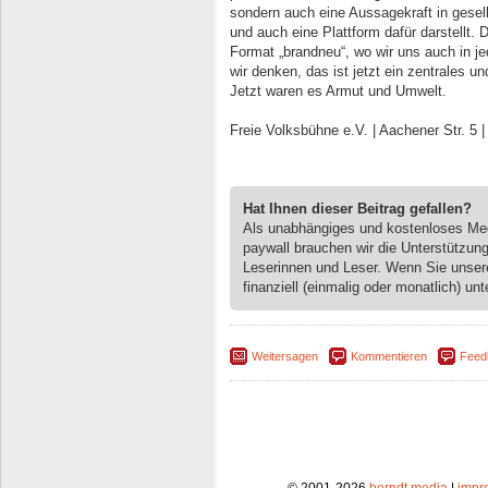
sondern auch eine Aussagekraft in gese
und auch eine Plattform dafür darstellt
Format „brandneu“, wo wir uns auch in j
wir denken, das ist jetzt ein zentrales u
Jetzt waren es Armut und Umwelt.
Freie Volksbühne e.V. | Aachener Str. 5 
Hat Ihnen dieser Beitrag gefallen?
Als unabhängiges und kostenloses M
paywall brauchen wir die Unterstützun
Leserinnen und Leser. Wenn Sie unse
finanziell (einmalig oder monatlich) unt
Weitersagen
Kommentieren
Feed
© 2001-2026
berndt media
|
impr