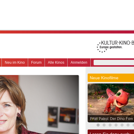
Neu im Kino
Forum
Alle Kinos
Anmelden
Neue Kinofilme
PAW Patrol: Der Dino-Film
Lesen Sie dazu auch: