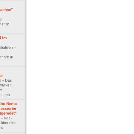
sachse“
w –
in
eit in
f im
itiativen –
arisch in
er
el – Das
ackelt,
er
ziehen
che Rente
ressierter
tgeredet“
w – VdK-
 über eine
ms