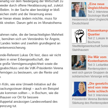
enartig vor dem Niedergang der Wirtschaft zu
„Eine neue
wieder durch offene Herablassung auf, zuletzt
Ungleichheit
Belém. In der Sache aber bestätigt er bloß
Teil 2: Intervie
 Reichen steht und die Verarmung eines
Soziologe Mart
Wer hieran etwas ändern möchte, muss für
Heidenreich über Ungleichh
litik streiten. Darum geht es im Monatsthema
Deutschland
Klassenkamp
Quartier
ahmen nahe, die der benachteiligten Mehrheit
Teil 2: Lokale In
 bemühen sich um Verständnis für Ängste,
Bochums
 Landes leiden und zweifeln grundlegend an
Stadtteilgewerkschaft Solid
entenversicherung.
Stahlhausen
ende-Referent Lukas Ott fest, dass wir nicht
Die Mär vom
dern in einer Erbengesellschaft, der
Kostenhamm
ne große Vermögensungleichheit sowie die
Teil 3: Leitartik
sabschluss und die VdK-Präsidentin Verena
Rentensystem w
 Vermögen zu besteuern, um die Rente und
weil sich ganze Gruppen d
solidarischen Vorsorge ent
.
„Die gesetzli
n Köln, wie eine Umwelt-Initiative auf die
wird von inte
ackungssteuer drängt – auch ein Beispiel
Seite schlech
ute kommen sollten –, in Bochum, wie die
Teil 3: Intervie
hlhausen vor Ort für bessere
Präsidentin Verena Bentele
 Wuppertal ansässigen Landesverband des
Stärkung des Rentensyste
renzung tut.