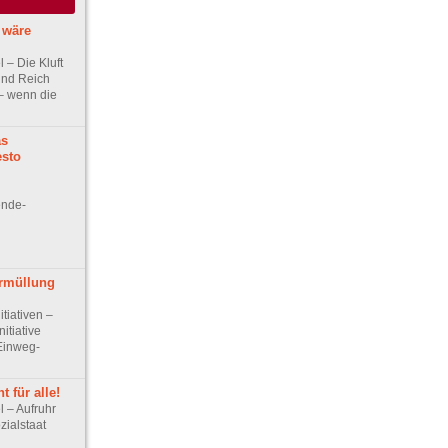
 wäre
el – Die Kluft
und Reich
 – wenn die
as
sto
ende-
rmüllung
itiativen –
itiative
Einweg-
 für alle!
el – Aufruhr
zialstaat