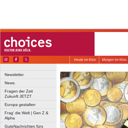
Heute im Kino
Morgen im Kino
Newsletter.
News.
Fragen der Zeit
Zukunft JETZT
Europa gestalten
Frag' die Welt | Gen Z &
Alpha
GuteNachrichten fürs