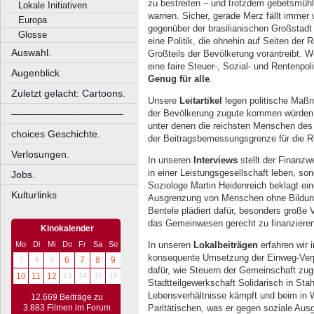
zu bestreiten – und trotzdem gebetsmühl
Lokale Initiativen
warnen. Sicher, gerade Merz fällt immer 
Europa
gegenüber der brasilianischen Großstadt 
Glosse
eine Politik, die ohnehin auf Seiten der
Auswahl.
Großteils der Bevölkerung vorantreibt. 
eine faire Steuer-, Sozial- und Rentenpo
Augenblick
Genug für alle
.
Zuletzt gelacht: Cartoons.
Unsere
Leitartikel
legen politische Maßn
der Bevölkerung zugute kommen würden,
––––––––––––––––––––
unter denen die reichsten Menschen des
choices Geschichte.
der Beitragsbemessungsgrenze für die R
Verlosungen.
In unseren
Interviews
stellt der Finanzw
in einer Leistungsgesellschaft leben, son
Jobs.
Soziologe Martin Heidenreich beklagt ei
Kulturlinks
Ausgrenzung von Menschen ohne Bildung
Bentele plädiert dafür, besonders große
das Gemeinwesen gerecht zu finanzieren
Kinokalender
Mo
Di
Mi
Do
Fr
Sa
So
In unseren
Lokalbeiträgen
erfahren wir i
konsequente Umsetzung der Einweg-Verp
3
4
5
6
7
8
9
dafür, wie Steuern der Gemeinschaft zug
10
11
12
13
14
15
16
Stadtteilgewerkschaft Solidarisch in Sta
Lebensverhältnisse kämpft und beim in
12.669 Beiträge zu
3.883 Filmen im Forum
Paritätischen, was er gegen soziale Ausg