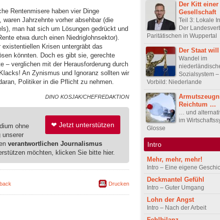
Der Kitt einer
che Rentenmisere haben vier Dinge
Gesellschaft
waren Jahrzehnte vorher absehbar (die
Teil 3: Lokale In
Der Landesver
s), man hat sich um Lösungen gedrückt und
Paritätischen in Wuppertal
Rente etwa durch einen Niedriglohnsektor).
existentiellen Krisen untergräbt das
Der Staat wil
lösen könnten. Doch es gibt sie, gerechte
Wandel im
e – verglichen mit der Herausforderung durch
niederländisch
Klacks! An Zynismus und Ignoranz sollten wir
Sozialsystem –
aran, Politiker in die Pflicht zu nehmen.
Vorbild: Niederlande
Armutszeugn
DINO KOSJAK/CHEFREDAKTION
Reichtum …
… und alternat
im Wirtschaftss
❤ Jetzt unterstützen
edium ohne
Glosse
g unserer
ren
verantwortlichen Journalismus
Intro
erstützen möchten, klicken Sie bitte hier.
Mehr, mehr, mehr!
Intro – Eine eigene Geschi
Deckmantel Gefühl
back
Drucken
Intro – Guter Umgang
Lohn der Angst
Intro – Nach der Arbeit
Fehlbilanz