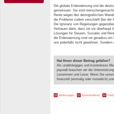
Die globale Erderwärmung und die deuts
gemeinsam: Sie sind menschengemacht, 
Rente wegen des demografischen Wandel
die Probleme zudem verschärft (bei der 
Die Ignoranz von Regierungen gegenüber 
Vertrauen darin, dass sie sie überhaupt 
Lösungen für Steuern, Soziales und Rent
die Erderwärmung sind sie geradezu ein 
uns jedenfalls nicht gewöhnen. Sondern d
Hat Ihnen dieser Beitrag gefallen?
Als unabhängiges und kostenloses M
paywall brauchen wir die Unterstützun
Leserinnen und Leser. Wenn Sie unse
finanziell (einmalig oder monatlich) unt
Weitersagen
Kommentieren
Feed