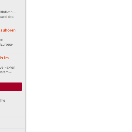
itiativen –
band des
l zuhören
en
 Europa-
is im
ive Fakten
ystem –
chte