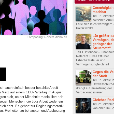
Gerechtigkeit
machbar
Teil 1: Leitartik
zwischen Arm 
ließe sich leicht verringern
Politik wollte
„Je größer d
Composing: Robert Michalak
Vermögen, de
geringer der
Steuersatz“
Teil 1: Interview – Finanzw
Referent Lukas Ott über
Erbschaftssteuer und
Vermögensungleichheit
Gegen die Ve
der Stadt
Teil 1: Lokale In
Umweltschutz-In
och auch einfach besser bezahlte Arbeit
drängt auf Umsetzung der 
h Merz auf einem CDU-Parteitag im August
Verpackungssteuer
en sich, ob der Mitschnitt manipuliert sei:
Gleiches Recht
egen Menschen, die trotz Arbeit weder ein
Teil 2: Leitartik
lich echt. Es gehört zur Regierungsrhetorik,
von oben im So
n, Freiheiten zu behaupten und Ausbeutung