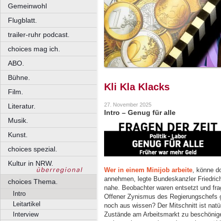
Gemeinwohl
Flugblatt.
trailer-ruhr podcast.
choices mag ich.
ABO.
Bühne.
Kli Kla Klacks
Film.
27. November 2025
Literatur.
Intro – Genug für alle
Musik.
Kunst.
choices spezial.
Kultur in NRW.
Wer in einem Minijob arbeite
, könne d
annehmen, legte Bundeskanzler Friedric
choices Thema.
nahe. Beobachter waren entsetzt und fragt
Intro
Offener Zynismus des Regierungschefs g
Leitartikel
noch aus wissen? Der Mitschnitt ist natür
Zustände am Arbeitsmarkt zu beschönige
Interview