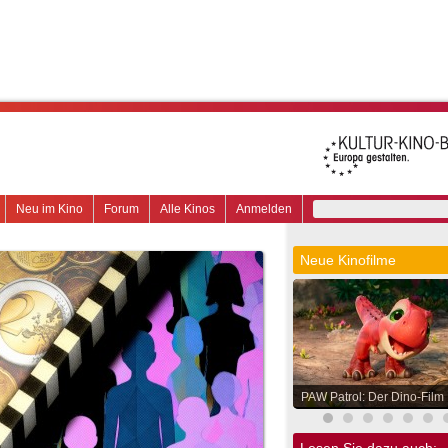
Neu im Kino
Forum
Alle Kinos
Anmelden
Neue Kinofilme
PAW Patrol: Der Dino-Film
Lesen Sie dazu auch: