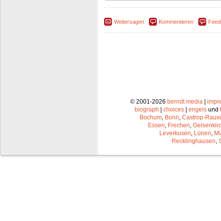
Weitersagen
Kommentieren
Feed
© 2001-2026
berndt media
|
impr
biograph
|
choices
|
engels
und
Bochum
,
Bonn
,
Castrop-Raux
Essen
,
Frechen
,
Gelsenkir
Leverkusen
,
Lünen
,
Mü
Recklinghausen
,