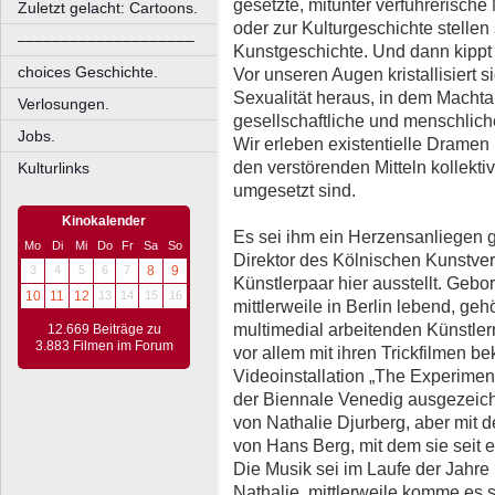
gesetzte, mitunter verführerisch
Zuletzt gelacht: Cartoons.
oder zur Kulturgeschichte stellen 
––––––––––––––––––––
Kunstgeschichte. Und dann kipp
choices Geschichte.
Vor unseren Augen kristallisiert 
Sexualität heraus, in dem Macht
Verlosungen.
gesellschaftliche und menschlic
Jobs.
Wir erleben existentielle Dramen 
den verstörenden Mitteln kollekti
Kulturlinks
umgesetzt sind.
Kinokalender
Es sei ihm ein Herzensanliegen g
Mo
Di
Mi
Do
Fr
Sa
So
Direktor des Kölnischen Kunstve
3
4
5
6
7
8
9
Künstlerpaar hier ausstellt. Ge
10
11
12
13
14
15
16
mittlerweile in Berlin lebend, ge
multimedial arbeitenden Künstler
12.669 Beiträge zu
3.883 Filmen im Forum
vor allem mit ihren Trickfilmen b
Videoinstallation „The Experime
der Biennale Venedig ausgezeichn
von Nathalie Djurberg, aber mit 
von Hans Berg, mit dem sie seit
Die Musik sei im Laufe der Jahre
Nathalie, mittlerweile komme es 