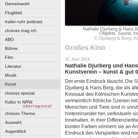
Gemeinwohl
Flugblatt.
trailer-ruhr podcast.
Nathalie Djurberg & Hans B
choices mag ich.
Objekte, Sound, Ins
© Djurberg & Berg, Kö
ABO.
Großes Kino
Bühne.
Film.
30. April 2014
Nathalie Djurberg und Han
Literatur.
Kunstverein – kunst & gut 
Musik.
Der erste Eindruck täuscht. Die 
Kunst.
Djurberg & Hans Berg, die als älte
choices spezial.
Kinosaal des Kölnischen Kunstver
vermeintlich fröhliche Szenen mi
Kultur in NRW.
Menschen und Tiere sind in unruh
hintereinander her, verknäueln
choices Thema.
Innehalten. In ihrer Differenzier
Auswahl.
bunten Farben erinnern sie an Ani
Augenblick
Eindruck des Verspielten wird noc