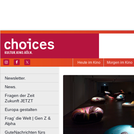
Heute im Kino
Morgen im Kino
Newsletter.
News.
Fragen der Zeit
Zukunft JETZT
Europa gestalten
Frag' die Welt | Gen Z &
Alpha
GuteNachrichten fürs