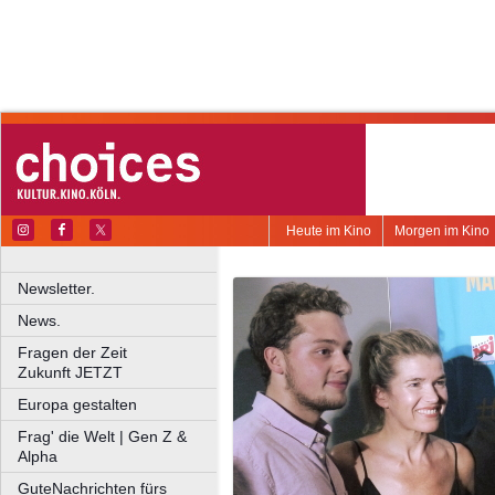
Heute im Kino
Morgen im Kino
Newsletter.
News.
Fragen der Zeit
Zukunft JETZT
Europa gestalten
Frag' die Welt | Gen Z &
Alpha
GuteNachrichten fürs