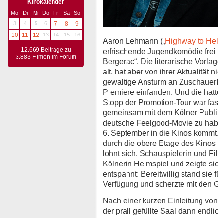
Kinokalender
Mo
Di
Mi
Do
Fr
Sa
So
3
4
5
6
7
8
9
10
11
12
13
14
15
16
Aaron Lehmann („
Highway to Hel
12.669 Beiträge zu
erfrischende Jugendkomödie fre
3.883 Filmen im Forum
Bergerac“. Die literarische Vorla
alt, hat aber von ihrer Aktualität
gewaltige Ansturm an ZuschauerI
Premiere einfanden. Und die hatte
Stopp der Promotion-Tour war fa
gemeinsam mit dem Kölner Publi
deutsche Feelgood-Movie zu hab
6. September in die Kinos kommt.
durch die obere Etage des Kinos 
lohnt sich. Schauspielerin und Fi
Kölnerin Heimspiel und zeigte sic
entspannt: Bereitwillig stand sie
Verfügung und scherzte mit den 
Nach einer kurzen Einleitung v
der prall gefüllte Saal dann endl