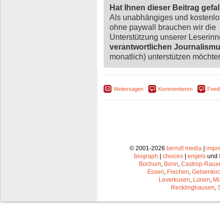
Hat Ihnen dieser Beitrag gefa
Als unabhängiges und kostenl
ohne paywall brauchen wir die
Unterstützung unserer Leserin
verantwortlichen Journalism
monatlich) unterstützen möchten,
Weitersagen
Kommentieren
Feed
© 2001-2026
berndt media
|
impr
biograph
|
choices
|
engels
und
Bochum
,
Bonn
,
Castrop-Raux
Essen
,
Frechen
,
Gelsenkir
Leverkusen
,
Lünen
,
Mü
Recklinghausen
,