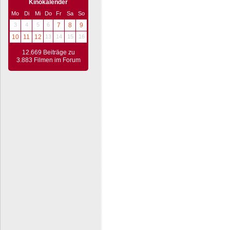
Kinokalender
Mo
Di
Mi
Do
Fr
Sa
So
3
4
5
6
7
8
9
10
11
12
13
14
15
16
12.669 Beiträge zu
3.883 Filmen im Forum