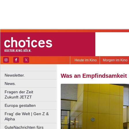
Heute im Kino
Morgen im Kino
Was an Empfindsamkeit 
Newsletter.
News.
Fragen der Zeit
Zukunft JETZT
Europa gestalten
Frag' die Welt | Gen Z &
Alpha
GuteNachrichten fürs