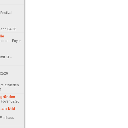
Festival
spann 04/26
lie
nedom – Foyer
mit KI –
02/26
elativierten
6
ergründen
– Foyer 02/26
t am Bild
 Filmhaus