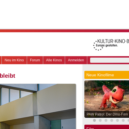
Neu im Kino
Forum
Alle Kinos
Anmelden
bleibt
Neue Kinofilme
PAW Patrol: Der Dino-Film
Film.