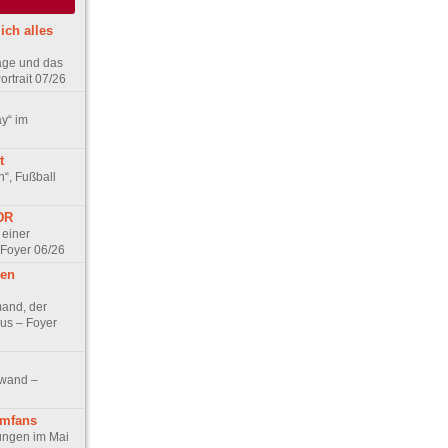
ich alles
age und das
rtrait 07/26
ay“ im
t
n“, Fußball
DDR
 einer
 Foyer 06/26
hen
and, der
us – Foyer
nwand –
lmfans
hungen im Mai