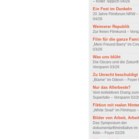
– Roter Teppich 04/26
Ein Fest im Dunkeln
20 Jahre Filmforum NRW – 
04/26
Weimerer Republik
Zur freien Filmkunst – Vor
Film für die ganze Fami
„Mein Freund Barry“ im Ci
03/26
Was uns blüht
Die Oscars und die Zukunft 
Vorspann 03/26
Zu Unrecht beschuldigt
„Blame“ im Odeon – Foyer 
Nur das Allerbeste?
Vom kollektiven Drang zum r
Superlativ – Vorspann 02/2
Fiktion mit realen Hint
„White Snail“ im Filmhaus 
Bilder von Arbeit, Arbei
Das Symposium der
dokumentarfilminitiative im
Köln – Foyer 02/26