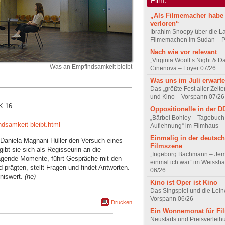
„Als Filmemacher habe 
verloren“
Ibrahim Snoopy über die L
Filmemachen im Sudan – Po
Nach wie vor relevant
„Virginia Woolf’s Night & D
Was an Empfindsamkeit bleibt
Cinenova – Foyer 07/26
Was uns im Juli erwarte
Das „größte Fest aller Zeite
und Kino – Vorspann 07/26
K 16
Oppositionelle in der 
„Bärbel Bohley – Tagebuch
ndsamkeit-bleibt.html
Auflehnung“ im Filmhaus –
Einmalig in der deutsc
 Daniela Magnani-Hüller den Versuch eines
Filmszene
ibt sie sich als Regisseurin an die
„Ingeborg Bachmann – Jem
prägende Momente, führt Gespräche mit den
einmal ich war“ im Weissha
 prägten, stellt Fragen und findet Antworten.
06/26
tniswert.
(he)
Kino ist Oper ist Kino
Das Singspiel und die Lei
Vorspann 06/26
Drucken
Ein Wonnemonat für Fi
Neustarts und Preisverlei