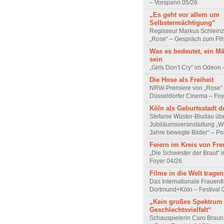
– Vorspann 05/26
„Es geht vor allem um
Selbstermächtigung“
Regisseur Markus Schleinz
„Rose“ – Gespräch zum Fil
Was es bedeutet, ein M
sein
„Girls Don’t Cry“ im Odeon
Die Hose als Freiheit
NRW-Premiere von „Rose“
Düsseldorfer Cinema – Foy
Köln als Geburtsstadt d
Stefanie Wüster-Bludau übe
Jubiläumsveranstaltung „Wi
Jahre bewegte Bilder“ – Por
Feiern im Kreis von Fr
„Die Schwester der Braut“ 
Foyer 04/26
Filme in die Welt tragen
Das Internationale Frauenfi
Dortmund+Köln – Festival 
„Kein großes Spektrum
Geschlechtsvielfalt“
Schauspielerin Caro Braun