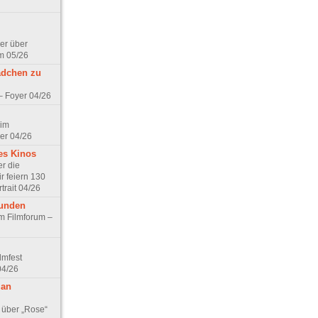
er über
m 05/26
ädchen zu
 – Foyer 04/26
 im
er 04/26
es Kinos
r die
r feiern 130
trait 04/26
eunden
im Filmforum –
lmfest
04/26
 an
 über „Rose“