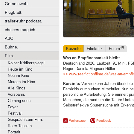
Gemeinwohl
Flugblatt.
trailer-ruhr podcast.
choices mag ich.
ABO.
Bühne.
(0)
Kurzinfo
Filmkritik
Forum
Film.
Was an Empfindsamkeit bleibt
Kölner Kritikerspiegel.
Deutschland 2026, Laufzeit: 91 Min., FS
Regie: Daniela Magnani-Hüller
Heute im Kino
>> www.realfictionfilme.de/was-an-empfi
Neu im Kino
Morgen im Kino
Kurzinfo:
Vor vierzehn Jahren überlebte
Alle Kinos.
Femizids durch einen Mitschüler. Nun beg
persönliche Aufarbeitung: Sie erinnert 
Vorspann.
Menschen, die rund um die Tat ihr Umfeld
Coming soon.
Selbstreflexive Spurensuche mit Erkenn
Foyer.
Festival.
Gespräch zum Film.
Weitersagen
Feedback
Roter Teppich.
Portrait.