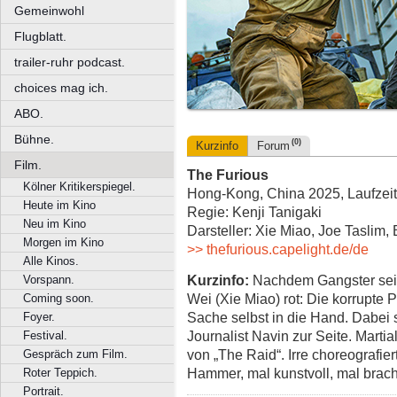
Gemeinwohl
Flugblatt.
trailer-ruhr podcast.
choices mag ich.
ABO.
Bühne.
(0)
Kurzinfo
Forum
Film.
The Furious
Kölner Kritikerspiegel.
Hong-Kong, China 2025, Laufzeit
Heute im Kino
Regie: Kenji Tanigaki
Neu im Kino
Darsteller: Xie Miao, Joe Taslim, 
Morgen im Kino
>> thefurious.capelight.de/de
Alle Kinos.
Kurzinfo:
Nachdem Gangster sein
Vorspann.
Wei (Xie Miao) rot: Die korrupte Po
Coming soon.
Sache selbst in die Hand. Dabei s
Foyer.
Journalist Navin zur Seite. Marti
Festival.
von „The Raid“. Irre choreografie
Gespräch zum Film.
Hammer, mal kunstvoll, mal brach
Roter Teppich.
Portrait.