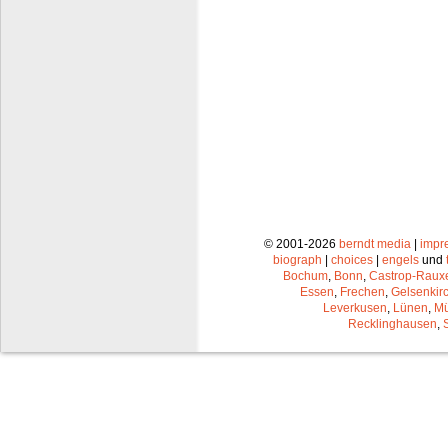
© 2001-2026
berndt media
|
impr
biograph
|
choices
|
engels
und
Bochum
,
Bonn
,
Castrop-Raux
Essen
,
Frechen
,
Gelsenkir
Leverkusen
,
Lünen
,
Mü
Recklinghausen
,