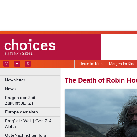
Heute im Kino
Morgen im Kino
The Death of Robin Ho
Newsletter.
News.
Fragen der Zeit
Zukunft JETZT
Europa gestalten
Frag' die Welt | Gen Z &
Alpha
GuteNachrichten fürs