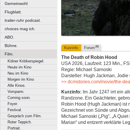
Gemeinwohl
Flugblatt.
trailer-ruhr podcast.
choices mag ich.
ABO.
Bühne.
(0)
Kurzinfo
Forum
Film.
The Death of Robin Hood
Kölner Kritikerspiegel.
USA 2026, Laufzeit: 123 Min., F
Heute im Kino
Regie: Michael Sarnoski
Neu im Kino
Darsteller: Hugh Jackman, Jodie 
Morgen im Kino
>> dcmstories.com/movie/the-deat
Alle Kinos.
Kurzinfo:
Im Jahr 1247 irrt ein al
Vorspann.
Randzone. Ein Geächteter, gebroc
Coming soon.
Robin Hood (Hugh Jackman) ist nic
Foyer.
Gezeichnet von Sünde und Abgrund
Festival.
Michael Sarnoski („Pig“, „A Quiet
Gespräch zum Film.
Marian“ und entzerrt verklärte L
Roter Teppich.
Portrait.