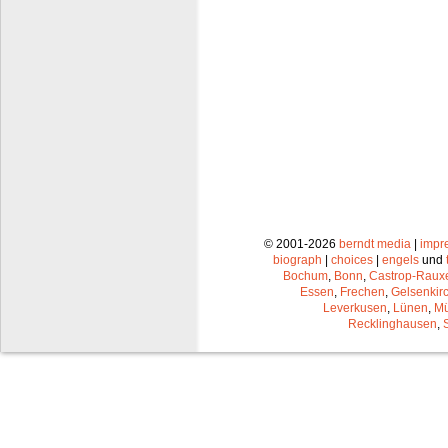
© 2001-2026
berndt media
|
impr
biograph
|
choices
|
engels
und
Bochum
,
Bonn
,
Castrop-Raux
Essen
,
Frechen
,
Gelsenkir
Leverkusen
,
Lünen
,
Mü
Recklinghausen
,