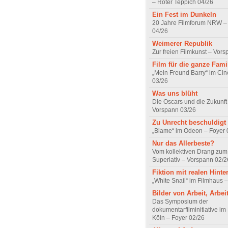
– Roter Teppich 04/26
Ein Fest im Dunkeln
20 Jahre Filmforum NRW – 
04/26
Weimerer Republik
Zur freien Filmkunst – Vor
Film für die ganze Fami
„Mein Freund Barry“ im Ci
03/26
Was uns blüht
Die Oscars und die Zukunft 
Vorspann 03/26
Zu Unrecht beschuldigt
„Blame“ im Odeon – Foyer 
Nur das Allerbeste?
Vom kollektiven Drang zum r
Superlativ – Vorspann 02/2
Fiktion mit realen Hint
„White Snail“ im Filmhaus 
Bilder von Arbeit, Arbei
Das Symposium der
dokumentarfilminitiative im
Köln – Foyer 02/26