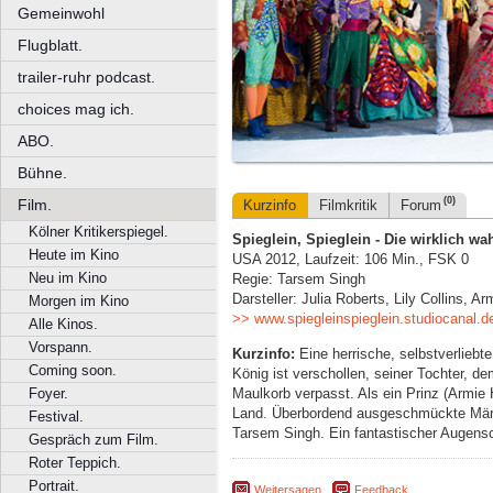
Gemeinwohl
Flugblatt.
trailer-ruhr podcast.
choices mag ich.
ABO.
Bühne.
(0)
Film.
Kurzinfo
Filmkritik
Forum
Kölner Kritikerspiegel.
Spieglein, Spieglein - Die wirklich w
Heute im Kino
USA 2012, Laufzeit: 106 Min., FSK 0
Neu im Kino
Regie: Tarsem Singh
Darsteller: Julia Roberts, Lily Collins, 
Morgen im Kino
>> www.spiegleinspieglein.studiocanal.d
Alle Kinos.
Vorspann.
Kurzinfo:
Eine herrische, selbstverliebte
Coming soon.
König ist verschollen, seiner Tochter, de
Maulkorb verpasst. Als ein Prinz (Armi
Foyer.
Land. Überbordend ausgeschmückte Mär
Festival.
Tarsem Singh. Ein fantastischer Augens
Gespräch zum Film.
Roter Teppich.
Portrait.
Weitersagen
Feedback