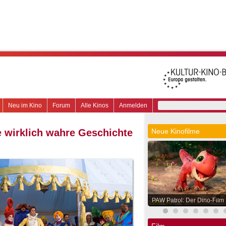
Neu im Kino
Forum
Alle Kinos
Anmelden
ie wirklich wahre Geschichte
Neue Kinofilme
PAW Patrol: Der Dino-Film
Film.