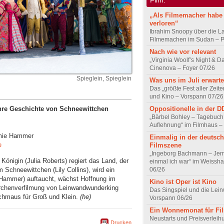
„Als Filmemacher habe 
verloren“
Ibrahim Snoopy über die L
Filmemachen im Sudan – Po
Nach wie vor relevant
„Virginia Woolf’s Night & D
Cinenova – Foyer 07/26
Spieglein, Spieglein
Was uns im Juli erwarte
Das „größte Fest aller Zeite
und Kino – Vorspann 07/26
Oppositionelle in der 
ahre Geschichte von Schneewittchen
„Bärbel Bohley – Tagebuch
Auflehnung“ im Filmhaus –
Armie Hammer
Einmalig in der deutsc
e
Filmszene
„Ingeborg Bachmann – Jem
 Königin (Julia Roberts) regiert das Land, der
einmal ich war“ im Weissha
m Schneewittchen (Lily Collins), wird ein
06/26
e Hammer) auftaucht, wächst Hoffnung im
Kino ist Oper ist Kino
chenverfilmung von Leinwandwunderking
Das Singspiel und die Lei
chmaus für Groß und Klein.
(he)
Vorspann 06/26
Ein Wonnemonat für Fi
Neustarts und Preisverlei
Drucken