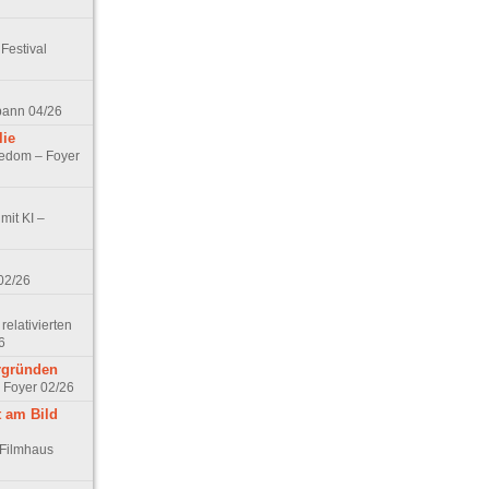
Festival
spann 04/26
lie
nedom – Foyer
mit KI –
02/26
elativierten
6
ergründen
– Foyer 02/26
t am Bild
 Filmhaus