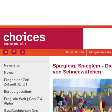
Heute im Kino
Morgen im Kino
Spieglein, Spieglein - D
Newsletter.
von Schneewittchen
News.
Fragen der Zeit
Zukunft JETZT
Europa gestalten
Frag' die Welt | Gen Z &
Alpha
GuteNachrichten fürs