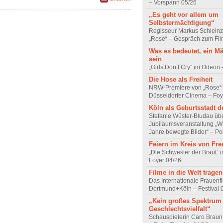
– Vorspann 05/26
„Es geht vor allem um
Selbstermächtigung“
Regisseur Markus Schleinz
„Rose“ – Gespräch zum Fil
Was es bedeutet, ein M
sein
„Girls Don’t Cry“ im Odeon
Die Hose als Freiheit
NRW-Premiere von „Rose“
Düsseldorfer Cinema – Foy
Köln als Geburtsstadt d
Stefanie Wüster-Bludau übe
Jubiläumsveranstaltung „Wi
Jahre bewegte Bilder“ – Por
Feiern im Kreis von Fr
„Die Schwester der Braut“ 
Foyer 04/26
Filme in die Welt tragen
Das Internationale Frauenfi
Dortmund+Köln – Festival 
„Kein großes Spektrum
Geschlechtsvielfalt“
Schauspielerin Caro Braun