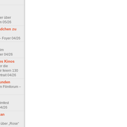
er über
m 05/26
ädchen zu
 – Foyer 04/26
 im
er 04/26
es Kinos
r die
r feiern 130
trait 04/26
eunden
im Filmforum –
lmfest
04/26
 an
 über „Rose“