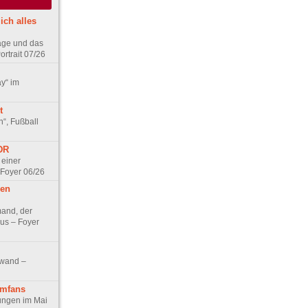
ich alles
age und das
rtrait 07/26
ay“ im
t
n“, Fußball
DDR
 einer
 Foyer 06/26
hen
and, der
us – Foyer
nwand –
lmfans
hungen im Mai