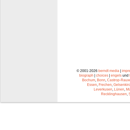
© 2001-2026
berndt media
|
impr
biograph
|
choices
|
engels
und
Bochum
,
Bonn
,
Castrop-Raux
Essen
,
Frechen
,
Gelsenkir
Leverkusen
,
Lünen
,
Mü
Recklinghausen
,