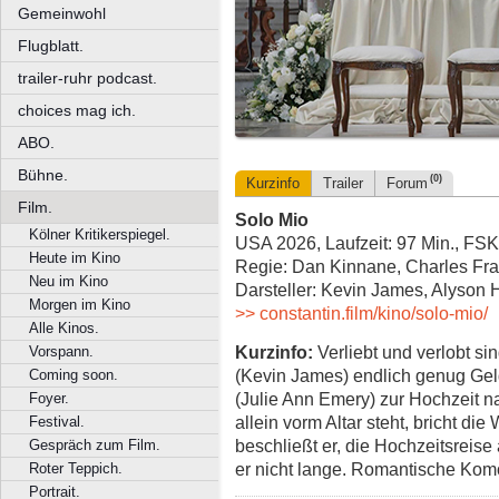
Gemeinwohl
Flugblatt.
trailer-ruhr podcast.
choices mag ich.
ABO.
Bühne.
(0)
Kurzinfo
Trailer
Forum
Film.
Solo Mio
Kölner Kritikerspiegel.
USA 2026, Laufzeit: 97 Min., FSK
Heute im Kino
Regie: Dan Kinnane, Charles Fr
Neu im Kino
Darsteller: Kevin James, Alyson
Morgen im Kino
>> constantin.film/kino/solo-mio/
Alle Kinos.
Kurzinfo:
Verliebt und verlobt sin
Vorspann.
(Kevin James) endlich genug Gel
Coming soon.
(Julie Ann Emery) zur Hochzeit na
Foyer.
allein vorm Altar steht, bricht d
Festival.
beschließt er, die Hochzeitsreise 
Gespräch zum Film.
er nicht lange. Romantische Kom
Roter Teppich.
Portrait.