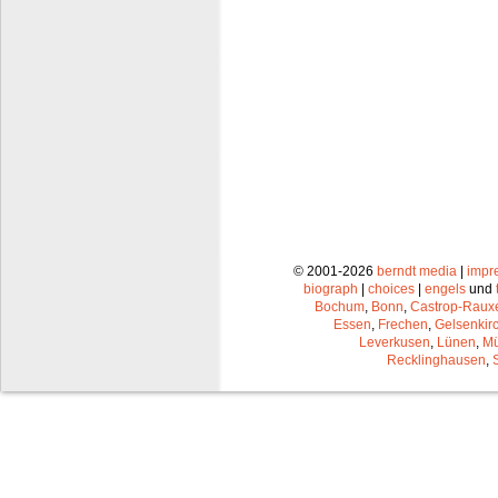
© 2001-2026
berndt media
|
impr
biograph
|
choices
|
engels
und
Bochum
,
Bonn
,
Castrop-Raux
Essen
,
Frechen
,
Gelsenkir
Leverkusen
,
Lünen
,
Mü
Recklinghausen
,