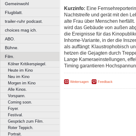
Gemeinwohl
Kurzinfo:
Eine Fernsehreporterin
Flugblatt.
Nachtstreife und gerät mit den Le
alte Frau über Menschen herfällt.
trailer-ruhr podcast.
wird das Gebäude von außen abg
choices mag ich.
die Ereignisse für das Kinopublik
ABO.
Inhome-Variante, in der die Insze
als auffängt: Klaustrophobisch u
Bühne.
hetzen die Gejagten durch Trep
Film.
Lange Kameraeinstellungen, effe
Kölner Kritikerspiegel.
Timing garantieren Hochspannu
Heute im Kino
Neu im Kino
Weitersagen
Feedback
Morgen im Kino
Alle Kinos.
Vorspann.
Coming soon.
Foyer.
Festival.
Gespräch zum Film.
Roter Teppich.
Portrait.