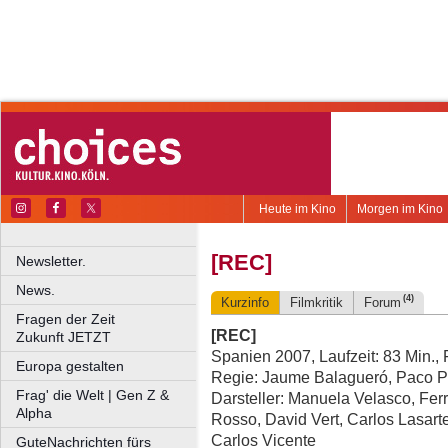
Heute im Kino
Morgen im Kino
[REC]
Newsletter.
News.
(4)
Kurzinfo
Filmkritik
Forum
Fragen der Zeit
[REC]
Zukunft JETZT
Spanien 2007, Laufzeit: 83 Min.,
Europa gestalten
Regie: Jaume Balagueró, Paco P
Frag' die Welt | Gen Z &
Darsteller: Manuela Velasco, Fe
Alpha
Rosso, David Vert, Carlos Lasarte
Carlos Vicente
GuteNachrichten fürs