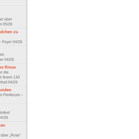
er über
m 05/26
ädchen zu
 – Foyer 04/26
 im
er 04/26
es Kinos
r die
r feiern 130
trait 04/26
eunden
im Filmforum –
lmfest
04/26
 an
 über „Rose“