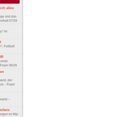
ich alles
age und das
rtrait 07/26
ay“ im
t
n“, Fußball
DDR
 einer
 Foyer 06/26
hen
and, der
us – Foyer
nwand –
lmfans
hungen im Mai