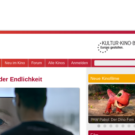
Neu im Kino
Forum
Alle Kinos
Anmelden
der Endlichkeit
Neue Kinofilme
PAW Patrol: Der Dino-Film
Film.