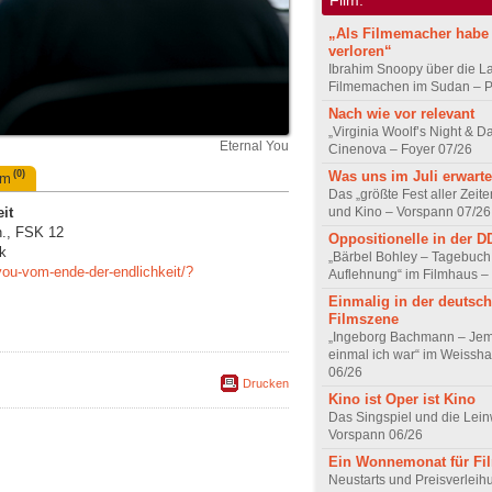
„Als Filmemacher habe 
verloren“
Ibrahim Snoopy über die L
Filmemachen im Sudan – Po
Nach wie vor relevant
„Virginia Woolf’s Night & D
Eternal You
Cinenova – Foyer 07/26
Was uns im Juli erwarte
(0)
um
Das „größte Fest aller Zeite
und Kino – Vorspann 07/26
it
n., FSK 12
Oppositionelle in der 
k
„Bärbel Bohley – Tagebuch
-you-vom-ende-der-endlichkeit/?
Auflehnung“ im Filmhaus –
Einmalig in der deutsc
Filmszene
„Ingeborg Bachmann – Jem
einmal ich war“ im Weissha
06/26
Drucken
Kino ist Oper ist Kino
Das Singspiel und die Lei
Vorspann 06/26
Ein Wonnemonat für Fi
Neustarts und Preisverlei