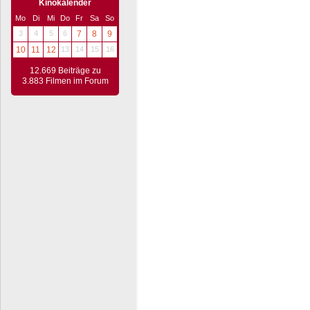
Kinokalender
Mo
Di
Mi
Do
Fr
Sa
So
3
4
5
6
7
8
9
10
11
12
13
14
15
16
12.669 Beiträge zu
3.883 Filmen im Forum