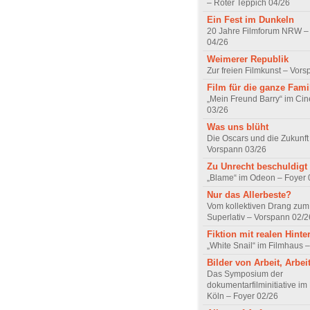
– Roter Teppich 04/26
Ein Fest im Dunkeln
20 Jahre Filmforum NRW – 
04/26
Weimerer Republik
Zur freien Filmkunst – Vor
Film für die ganze Fami
„Mein Freund Barry“ im Ci
03/26
Was uns blüht
Die Oscars und die Zukunft 
Vorspann 03/26
Zu Unrecht beschuldigt
„Blame“ im Odeon – Foyer 
Nur das Allerbeste?
Vom kollektiven Drang zum r
Superlativ – Vorspann 02/2
Fiktion mit realen Hint
„White Snail“ im Filmhaus 
Bilder von Arbeit, Arbei
Das Symposium der
dokumentarfilminitiative im
Köln – Foyer 02/26