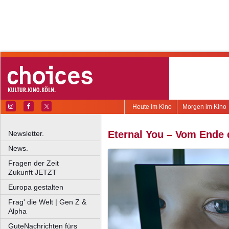
Heute im Kino
Morgen im Kino
Eternal You – Vom Ende 
Newsletter.
News.
Fragen der Zeit
Zukunft JETZT
Europa gestalten
Frag' die Welt | Gen Z &
Alpha
GuteNachrichten fürs