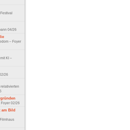
Festival
spann 04/26
lie
nedom – Foyer
mit KI –
02/26
elativierten
6
ergründen
– Foyer 02/26
t am Bild
 Filmhaus