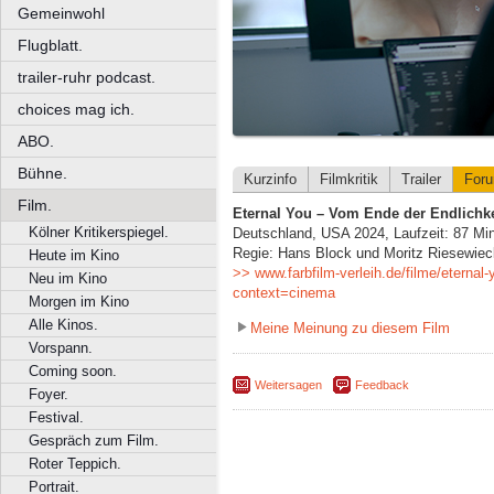
Gemeinwohl
Flugblatt.
trailer-ruhr podcast.
choices mag ich.
ABO.
Bühne.
Kurzinfo
Filmkritik
Trailer
For
Film.
Eternal You – Vom Ende der Endlichke
Kölner Kritikerspiegel.
Deutschland, USA 2024, Laufzeit: 87 Mi
Regie: Hans Block und Moritz Riesewiec
Heute im Kino
>> www.farbfilm-verleih.de/filme/eternal
Neu im Kino
context=cinema
Morgen im Kino
Alle Kinos.
Meine Meinung zu diesem Film
Vorspann.
Coming soon.
Weitersagen
Feedback
Foyer.
Festival.
Gespräch zum Film.
Roter Teppich.
Portrait.