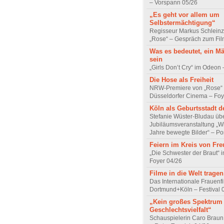
– Vorspann 05/26
„Es geht vor allem um
Selbstermächtigung“
Regisseur Markus Schleinz
„Rose“ – Gespräch zum Fil
Was es bedeutet, ein M
sein
„Girls Don’t Cry“ im Odeon
Die Hose als Freiheit
NRW-Premiere von „Rose“
Düsseldorfer Cinema – Foy
Köln als Geburtsstadt d
Stefanie Wüster-Bludau übe
Jubiläumsveranstaltung „Wi
Jahre bewegte Bilder“ – Por
Feiern im Kreis von Fr
„Die Schwester der Braut“ 
Foyer 04/26
Filme in die Welt tragen
Das Internationale Frauenfi
Dortmund+Köln – Festival 
„Kein großes Spektrum
Geschlechtsvielfalt“
Schauspielerin Caro Braun