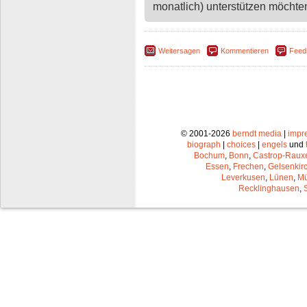
monatlich) unterstützen möchten,
Weitersagen
Kommentieren
Feed
© 2001-2026
berndt media
|
impr
biograph
|
choices
|
engels
und
Bochum
,
Bonn
,
Castrop-Raux
Essen
,
Frechen
,
Gelsenkir
Leverkusen
,
Lünen
,
Mü
Recklinghausen
,