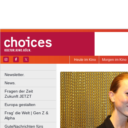
Heute im Kino
Morgen im Kino
Newsletter.
News.
Fragen der Zeit
Zukunft JETZT
Europa gestalten
Frag' die Welt | Gen Z &
Alpha
GuteNachrichten fürs