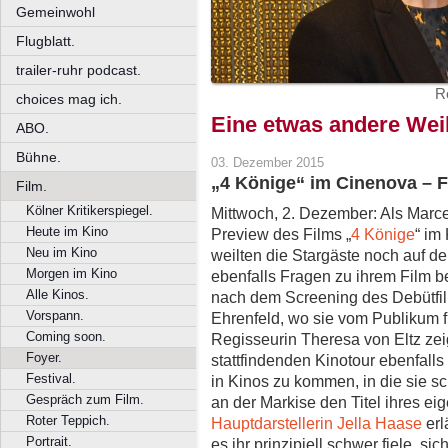
Gemeinwohl
Flugblatt.
trailer-ruhr podcast.
R
choices mag ich.
Eine etwas andere Wei
ABO.
Bühne.
03. Dezember 2015
„4 Könige“ im Cinenova – F
Film.
Kölner Kritikerspiegel.
Mittwoch, 2. Dezember: Als Marc
Heute im Kino
Preview des Films „
4 Könige
“ im
Neu im Kino
weilten die Stargäste noch auf d
Morgen im Kino
ebenfalls Fragen zu ihrem Film b
Alle Kinos.
nach dem Screening des Debütfil
Vorspann.
Ehrenfeld, wo sie vom Publikum f
Coming soon.
Regisseurin Theresa von Eltz zei
Foyer.
stattfindenden Kinotour ebenfalls b
Festival.
in Kinos zu kommen, in die sie s
Gespräch zum Film.
an der Markise den Titel ihres ei
Roter Teppich.
Hauptdarstellerin Jella Haase
er
Portrait.
es ihr prinzipiell schwer fiele, s