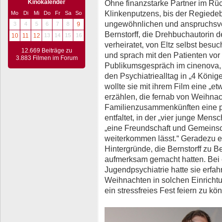
Ohne finanzstarke Partner im Rüc
Kinokalender
Klinkenputzens, bis der Regiedebü
Mo
Di
Mi
Do
Fr
Sa
So
ungewöhnlichen und anspruchsvo
3
4
5
6
7
8
9
Bernstorff, die Drehbuchautorin d
10
11
12
13
14
15
16
verheiratet, von Eltz selbst besu
12.669 Beiträge zu
und sprach mit den Patienten vor
3.883 Filmen im Forum
Publikumsgespräch im cinenova, d
den Psychiatriealltag in „4 König
wollte sie mit ihrem Film eine „
erzählen, die fernab von Weihn
Familienzusammenkünften eine p
entfaltet, in der „vier junge Mens
„eine Freundschaft und Gemeinsch
weiterkommen lässt.“ Geradezu e
Hintergründe, die Bernstorff zu 
aufmerksam gemacht hatten. Bei 
Jugendpsychiatrie hatte sie erfahr
Weihnachten in solchen Einricht
ein stressfreies Fest feiern zu kö