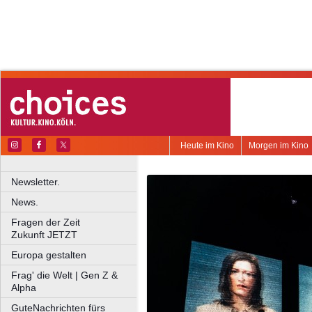
Heute im Kino
Morgen im Kino
Newsletter.
News.
Fragen der Zeit
Zukunft JETZT
Europa gestalten
Frag' die Welt | Gen Z &
Alpha
GuteNachrichten fürs