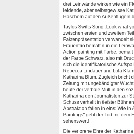
drei Leinwände wirken wie ein Flü
leidende, aber selbstgewisse Kath
Häschern auf den Außenflügeln b
Taylos Swifts Song „Look what y
zwischen ersten und zweitem Tei
Faktenpräsentation verwandelt si
Frauentrio bemalt nun die Leinwän
Action painting mit Farbe, bemalt 
der Farbe Schwarz, also mit Druc
sich die identifikatorische Aufsp
Rebecca Lindauer und Lola Klamro
Katharina Blum. Zugleich bricht 
Zeitung mit ungebändigter Wucht 
heute der verbale Müll in den so
Katharina den Journalisten zur S
Schuss verhallt in tiefster Bühne
Abstraktion fallen in eins: Wie i
Paintings“ geht der Tod mit dem 
sehenswert!
Die verlorene Ehre der Katharina B