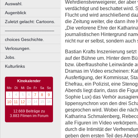
Wehrdienstverweigerer, der aber v
Auswahl.
verdächtigt und beschattet wird. 
Augenblick
Flucht und wird anschließend dazu 
die Zeitung weiter, die dann ihre 
Zuletzt gelacht: Cartoons.
„Die verlorene Ehre der Katharin
––––––––––––––––––––
journalistischen Hintergrund nam
choices Geschichte.
nicht nur er selbst, sondern auc
Verlosungen.
Bastian Krafts Inszenierung setzt
Jobs.
auf der Bühne um. Hinter dem Bür
bzw. überfraushohe Leinwände au
Kulturlinks
Dramas im Video erscheinen: Katha
Ausfertigung, der Kommissar, St
Kinokalender
Ehefrau, ein Polizist, eine Steno
Mo
Di
Mi
Do
Fr
Sa
So
Abends liegt darin, dass die Fig
3
4
5
6
7
8
9
Sophie Lux) das Verhör ausagier
10
11
12
13
14
15
16
lippensynchron von den drei Sch
gesprochen wird. Wobei die nächst
12.669 Beiträge zu
Katharina Schmalenberg, Rebecc
3.883 Filmen im Forum
alle Figuren im Video verkörpern
durch die Intimität der Verfremd
geben dem ersten Teil des Abend