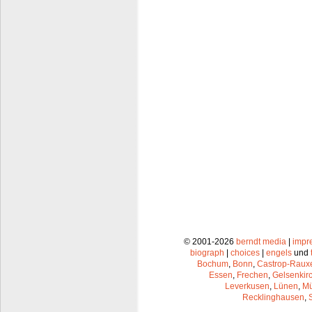
© 2001-2026
berndt media
|
impr
biograph
|
choices
|
engels
und
Bochum
,
Bonn
,
Castrop-Raux
Essen
,
Frechen
,
Gelsenkir
Leverkusen
,
Lünen
,
Mü
Recklinghausen
,