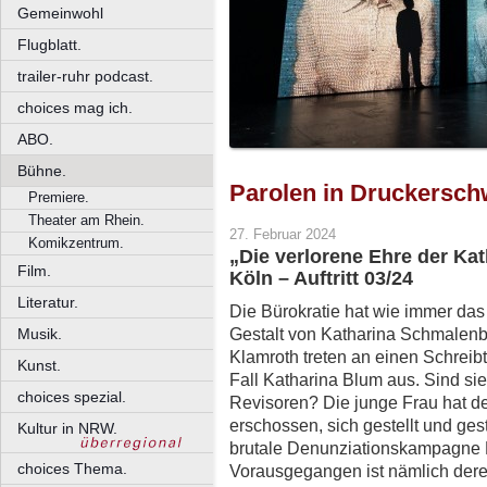
Gemeinwohl
Flugblatt.
trailer-ruhr podcast.
choices mag ich.
ABO.
Bühne.
Parolen in Druckersch
Premiere.
Theater am Rhein.
27. Februar 2024
Komikzentrum.
„Die verlorene Ehre der Ka
Film.
Köln – Auftritt 03/24
Literatur.
Die Bürokratie hat wie immer das 
Gestalt von Katharina Schmalenb
Musik.
Klamroth treten an einen Schreibt
Kunst.
Fall Katharina Blum aus. Sind sie 
choices spezial.
Revisoren? Die junge Frau hat de
erschossen, sich gestellt und gest
Kultur in NRW.
brutale Denunziationskampagne K
choices Thema.
Vorausgegangen ist nämlich der