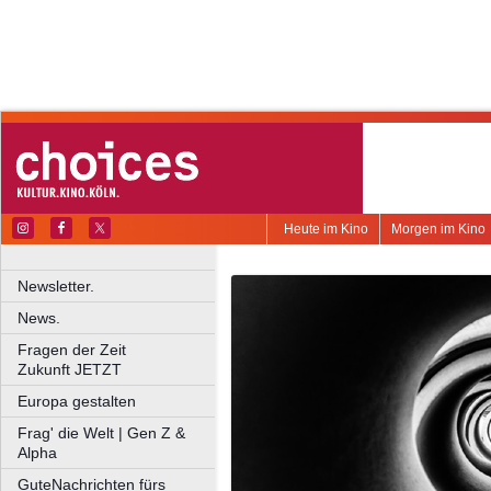
Heute im Kino
Morgen im Kino
Newsletter.
News.
Fragen der Zeit
Zukunft JETZT
Europa gestalten
Frag' die Welt | Gen Z &
Alpha
GuteNachrichten fürs