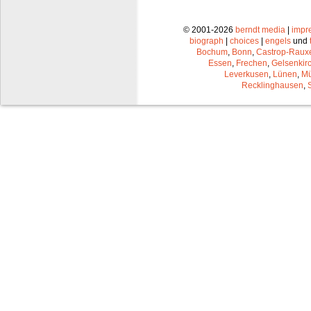
© 2001-2026
berndt media
|
impr
biograph
|
choices
|
engels
und
Bochum
,
Bonn
,
Castrop-Raux
Essen
,
Frechen
,
Gelsenkir
Leverkusen
,
Lünen
,
Mü
Recklinghausen
,