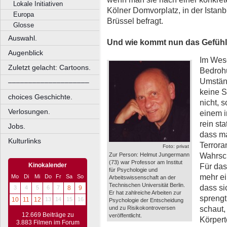
Lokale Initiativen
Kölner Domvorplatz, in der Istanb
Europa
Brüssel befragt.
Glosse
Auswahl.
Und wie kommt nun das Gefühl 
Augenblick
Im Wese
Zuletzt gelacht: Cartoons.
Bedrohu
Umständ
––––––––––––––––––––
keine S
choices Geschichte.
nicht, 
Verlosungen.
einem i
rein st
Jobs.
dass ma
Kulturlinks
Terrora
Foto: privat
Wahrsch
Zur Person: Helmut Jungermann
(73) war Professor am Institut
Für das
Kinokalender
für Psychologie und
mehr ei
Mo
Di
Mi
Do
Fr
Sa
So
Arbeitswissenschaft an der
Technischen Universität Berlin.
dass si
3
4
5
6
7
8
9
Er hat zahlreiche Arbeiten zur
spreng
10
11
12
13
14
15
16
Psychologie der Entscheidung
schaut,
und zu Risikokontroversen
12.669 Beiträge zu
veröffentlicht.
Körpert
3.883 Filmen im Forum