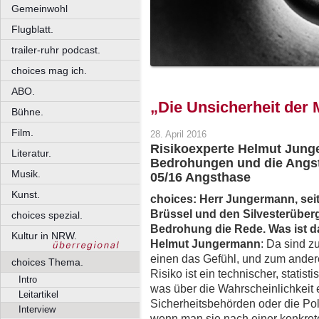
Gemeinwohl
Flugblatt.
trailer-ruhr podcast.
choices mag ich.
ABO.
„Die Unsicherheit der 
Bühne.
Film.
28. April 2016
Risikoexperte Helmut Jung
Literatur.
Bedrohungen und die Angst
Musik.
05/16 Angsthase
Kunst.
choices:
Herr Jungermann, seit
Brüssel und den Silvesterübergri
choices spezial.
Bedrohung die Rede. Was ist 
Kultur in NRW.
Helmut Jungermann
: Da sind z
einen das Gefühl, und zum ander
choices Thema.
Risiko ist ein technischer, statist
Intro
was über die Wahrscheinlichkeit 
Leitartikel
Sicherheitsbehörden oder die Poli
Interview
wenn man sie nach einer konkret