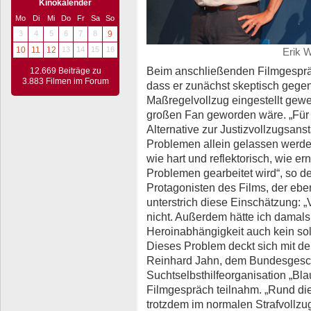
Kinokalender
Mo
Di
Mi
Do
Fr
Sa
So
3
4
5
6
7
8
9
10
11
12
13
14
15
16
Erik W
Beim anschließenden Filmgespräc
12.669 Beiträge zu
3.883 Filmen im Forum
dass er zunächst skeptisch geg
Maßregelvollzug eingestellt gewe
großen Fan geworden wäre. „Für 
Alternative zur Justizvollzugsanst
Problemen allein gelassen werden
wie hart und reflektorisch, wie e
Problemen gearbeitet wird“, so d
Protagonisten des Films, der eb
unterstrich diese Einschätzung: 
nicht. Außerdem hätte ich damal
Heroinabhängigkeit auch kein s
Dieses Problem deckt sich mit de
Reinhard Jahn, dem Bundesgesch
Suchtselbsthilfeorganisation „Bla
Filmgespräch teilnahm. „Rund die H
trotzdem im normalen Strafvollz