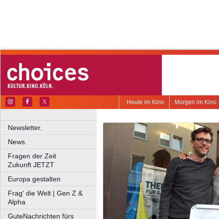
Heute im Kino
Morgen im Kino
Newsletter.
News.
Fragen der Zeit
Zukunft JETZT
Europa gestalten
Frag' die Welt | Gen Z &
Alpha
GuteNachrichten fürs