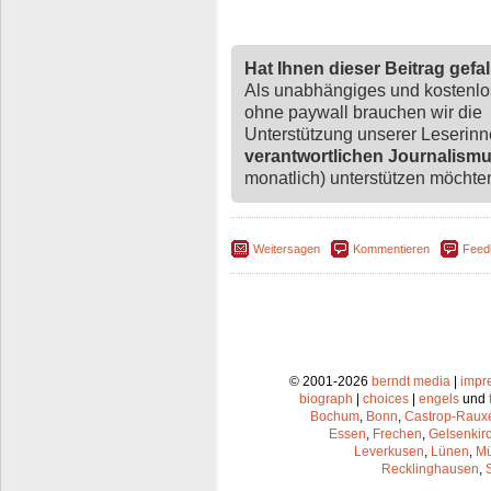
Hat Ihnen dieser Beitrag gefa
Als unabhängiges und kostenl
ohne paywall brauchen wir die
Unterstützung unserer Leserin
verantwortlichen Journalism
monatlich) unterstützen möchten,
Weitersagen
Kommentieren
Feed
© 2001-2026
berndt media
|
impr
biograph
|
choices
|
engels
und
Bochum
,
Bonn
,
Castrop-Raux
Essen
,
Frechen
,
Gelsenkir
Leverkusen
,
Lünen
,
Mü
Recklinghausen
,