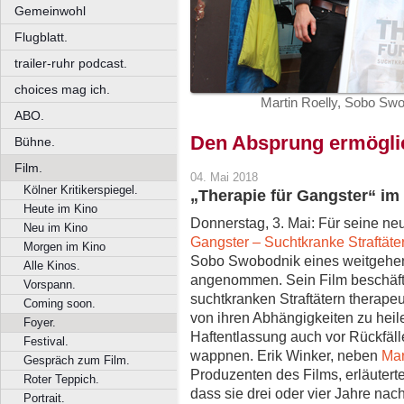
Gemeinwohl
Flugblatt.
trailer-ruhr podcast.
choices mag ich.
Martin Roelly, Sobo Sw
ABO.
Den Absprung ermögli
Bühne.
Film.
04. Mai 2018
Kölner Kritikerspiegel.
„Therapie für Gangster“ im
Heute im Kino
Donnerstag, 3. Mai: Für seine ne
Neu im Kino
Gangster – Suchtkranke Straftäter
Morgen im Kino
Sobo Swobodnik eines weitgehe
Alle Kinos.
angenommen. Sein Film beschäfti
Vorspann.
suchtkranken Straftätern therapeu
Coming soon.
von ihren Abhängigkeiten zu heil
Foyer.
Haftentlassung auch vor Rückfälle
Festival.
wappnen. Erik Winker, neben
Mar
Gespräch zum Film.
Produzenten des Films, erläutert
Roter Teppich.
dass sie drei oder vier Jahre nach
Portrait.