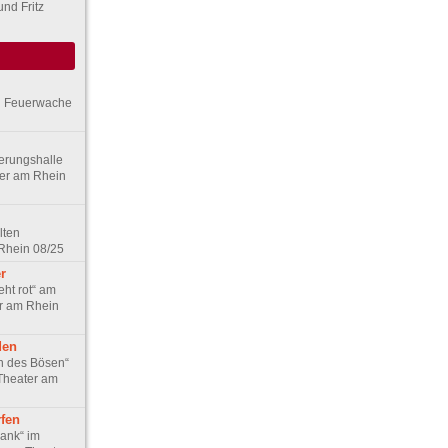
und Fritz
en Feuerwache
gerungshalle
ter am Rhein
lten
Rhein 08/25
r
eht rot“ am
r am Rhein
den
en des Bösen“
 Theater am
fen
ank“ im