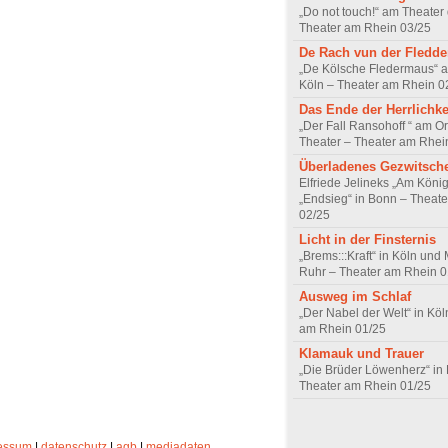
„Do not touch!“ am Theater 
Theater am Rhein 03/25
De Rach vun der Fledd
„De Kölsche Fledermaus“ a
Köln – Theater am Rhein 0
Das Ende der Herrlichke
„Der Fall Ransohoff “ am O
Theater – Theater am Rhei
Überladenes Gezwitsch
Elfriede Jelineks „Am Kön
„Endsieg“ in Bonn – Theat
02/25
Licht in der Finsternis
„Brems:::Kraft“ in Köln und
Ruhr – Theater am Rhein 0
Ausweg im Schlaf
„Der Nabel der Welt“ in Köl
am Rhein 01/25
Klamauk und Trauer
„Die Brüder Löwenherz“ in
Theater am Rhein 01/25
essum
|
datenschutz
|
agb
|
mediadaten