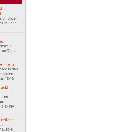
nd
d
 sich allein“
da in Bonn
us
nfly“ in
r am Rhein
e in uns
den“ in den
spielen –
in 10/15
luck!
est am
den
plakativ
 drückt
te
hauspiel