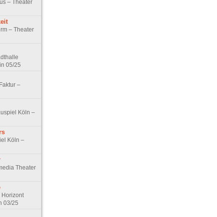
us – Theater
eit
urm – Theater
dthalle
in 05/25
Faktur –
uspiel Köln –
rs
iel Köln –
r
media Theater
e
 Horizont
n 03/25