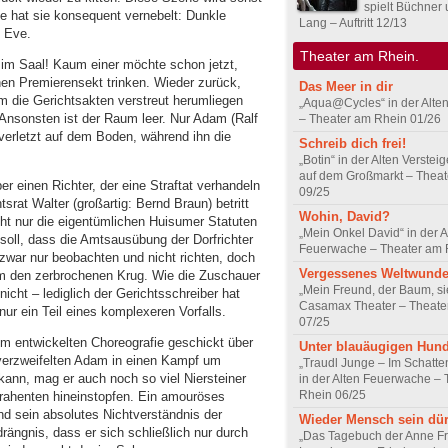
spielt Büchner 
e hat sie konsequent vernebelt: Dunkle
Lang – Auftritt 12/13
 Eve.
Theater am Rhein.
g im Saal! Kaum einer möchte schon jetzt,
hen Premierensekt trinken. Wieder zurück,
Das Meer in dir
m die Gerichtsakten verstreut herumliegen
„Aqua@Cycles“ in der Alt
Ansonsten ist der Raum leer. Nur Adam (Ralf
– Theater am Rhein 01/26
 verletzt auf dem Boden, während ihn die
Schreib dich frei!
„Botin“ in der Alten Verstei
auf dem Großmarkt – Thea
ber einen Richter, der eine Straftat verhandeln
09/25
srat Walter (großartig: Bernd Braun) betritt
Wohin, David?
cht nur die eigentümlichen Huisumer Statuten
„Mein Onkel David“ in der A
soll, dass die Amtsausübung der Dorfrichter
Feuerwache – Theater am 
 zwar nur beobachten und nicht richten, doch
Vergessenes Weltwunde
m den zerbrochenen Krug. Wie die Zuschauer
„Mein Freund, der Baum, si
nicht – lediglich der Gerichtsschreiber hat
Casamax Theater – Theate
nur ein Teil eines komplexeren Vorfalls.
07/25
ihm entwickelten Choreografie geschickt über
Unter blauäugigen Hun
verzweifelten Adam in einen Kampf um
„Traudl Junge – Im Schatt
kann, mag er auch noch so viel Niersteiner
in der Alten Feuerwache –
Rhein 06/25
rahenten hineinstopfen. Ein amouröses
d sein absolutes Nichtverständnis der
Wieder Mensch sein dür
rängnis, dass er sich schließlich nur durch
„Das Tagebuch der Anne Fr