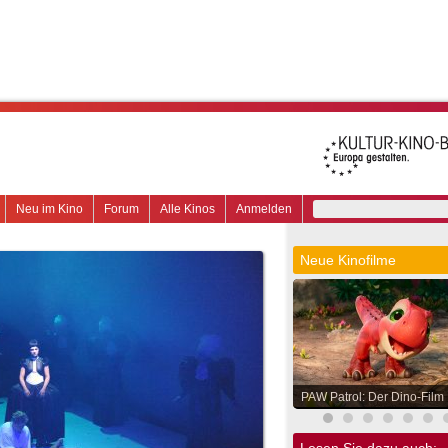
Neu im Kino
Forum
Alle Kinos
Anmelden
Neue Kinofilme
PAW Patrol: Der Dino-Film
Lesen Sie dazu auch: