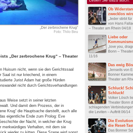
Ob Widersta
zwecklos wir
„Jeder stirbt für
von Hans Falla
„Der zerbrochene Krug“
– Theater am Rhein 04/18
Foto: Thilo Beu
Liebe oder
Kommunism
„love you, drago
Bonn – Theate
eists „Der zerbrochene Krug“ – Theater
11/16
Das ewig Bös
 in Huisum nicht, wenn sie den Gerichtssaal
„Jenseits von E
Bonner Kammer
r Saal ist nur kriechend, in einem
Theater am Rhe
tudierte Jurist Adam hat große Hürden
enswandel nicht durch Gerichtsverhandlungen
Schluck! Sch
Schluck!
Volker Lösch li
us Weise setzt in seiner letzten
Theater Bonn 
Gewalt. Und damit dem Prozess, der in
schlagenden Verbindungen 
ene Krug“ die Hauptsache darstellt, auch alle
die Leviten – Auftritt 06/14
das eigentliche Ende zum Prolog: Eve
Die Evolution
Geschichte der Nacht, in welcher der Krug
die Reset-Tas
hr merkwürdiges Verhalten, mit dem sie
Das Bonner Sc
Glück wieder zu kitten. Diese Szene wird sonst