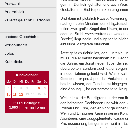
Auswahl.
gern im Dunkeln gehalten und auch Weis
Gestalten mit Richterperücken umgarnen
Augenblick
Und dann ist plötzlich Pause. Verwirrun
Zuletzt gelacht: Cartoons.
nach gut zehn Minuten, den obligatorisc
––––––––––––––––––––
teilen zwei große Segel den Raum, in de
oder als Stuhl zweckentfremdet werden. 
choices Geschichte.
Drexler) liegt nackt und augenscheinlich
einfältige Margarete streichelt.
Verlosungen.
Jetzt geht es richtig los, das Lustspiel ü
Jobs.
muss, die er selbst begangen hat. Gericht
Kulturlinks
die Bühne, ein Jurist neuen Typs, der ni
überarbeiten, sondern auch dafür sorgen 
in neue Bahnen gelenkt wird. Walter soll
Kinokalender
übernimmt er peu à peu das Verfahren u
Mo
Di
Mi
Do
Fr
Sa
So
bereits wissen, der Gerichtsrat hingegen 
3
4
5
6
7
8
9
eine Ahnung –, ist der zerbrochene Krug 
10
11
12
13
14
15
16
Weise lenkt die Beteiligten mit der von 
den hölzernen Dachboden und wirft den 
12.669 Beiträge zu
3.883 Filmen im Forum
Posten und Ehre, den er nicht gewinnen 
Wein und Limburger Käse in seinen Kont
Abenteuer, eine ausgeplünderte Kasse un
Prozessordnung bringen in so weit in Bed