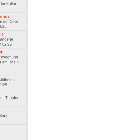
der Keller –
ermus
n der Oper
2/25
it
rangerie
n 02/25
er
igsweg“ und
er am Rhein
 Mülheim a.d.
1/25
n – Theater
 Bonn –