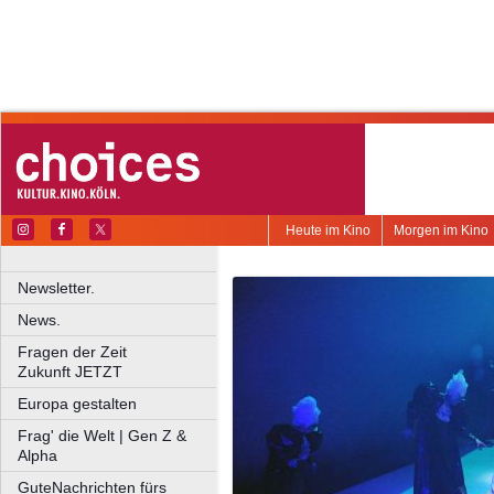
Heute im Kino
Morgen im Kino
Newsletter.
News.
Fragen der Zeit
Zukunft JETZT
Europa gestalten
Frag' die Welt | Gen Z &
Alpha
GuteNachrichten fürs