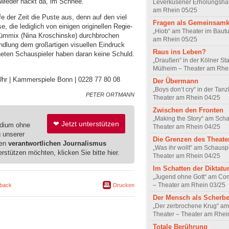
 wieder nackt da, im Schnee.
Leverkusener Erholungsha
am Rhein 05/25
 der Zeit die Puste aus, denn auf den viel
Fragen als Gemeinsamk
, die lediglich von einigen originellen Regie-
„Hiob“ am Theater im Baut
ümmix (Nina Kroschinske) durchbrochen
am Rhein 05/25
ndlung dem großartigen visuellen Eindruck
Raus ins Leben?
hneten Schauspieler haben daran keine Schuld.
„Draußen“ in der Kölner Sta
Mülheim – Theater am Rhe
 Uhr | Kammerspiele Bonn | 0228 77 80 08
Der Übermann
„Boys don‘t cry“ in der Tanz
PETER ORTMANN
Theater am Rhein 04/25
Zwischen den Fronten
„Making the Story“ am Scha
❤ Jetzt unterstützen
edium ohne
Theater am Rhein 04/25
g unserer
Die Grenzen des Theate
ren
verantwortlichen Journalismus
„Was ihr wollt“ am Schausp
erstützen möchten, klicken Sie bitte hier.
Theater am Rhein 04/25
Im Schatten der Diktatu
„Jugend ohne Gott“ am Co
– Theater am Rhein 03/25
back
Drucken
Der Mensch als Scherb
„Der zerbrochene Krug“ am
Theater – Theater am Rhei
Totale Berührung