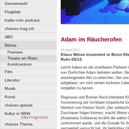
Gemeinwohl
Flugblatt.
trailer-ruhr podcast.
choices mag ich.
ABO.
Adam im Räucherofen
Bühne.
25. April 2013
Premiere.
Klaus Weise inszeniert in Bonn Kl
Theater am Rhein.
Ruhr 05/13
Komikzentrum.
Leicht haben es die streitbaren Parteien
Film.
von Dorfrichter Adam betreten wollen. De
anstrengenden Akt zu erreichen. Der uns
Literatur.
aufgebaut, um sich seinen lockeren Leb
vergällen zu lassen.
Musik.
Kunst.
Regisseur und Bonner Noch-Intendant Kla
Inszenierung auf sichtbare körperliche 
choices spezial.
Heinrich von Kleists Stück „Der zerbroch
Zuschauer folgen können, macht Weise 
Kultur in NRW.
(Anastasia Gubareva) erzählt die wahre 
zertrümmert wurde, und die Gründe für i
choices Thema.
verzweifelt versucht hat, ihr bedrohtes 