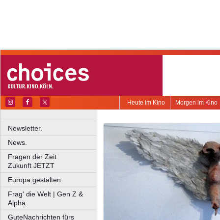
Heute im Kino
Morgen im Kino
Newsletter.
News.
Fragen der Zeit
Zukunft JETZT
Europa gestalten
Frag' die Welt | Gen Z &
Alpha
GuteNachrichten fürs