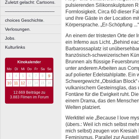
Zuletzt gelacht: Cartoons.
pulsierenden Silikonskulpturen R
––––––––––––––––––––
Formlosigkeit. Circa 60 dieser F
und ihre Gäste in der Location mi
choices Geschichte.
Körpersprache. „Er-Schöpfung ...
Verlosungen.
An einem der tristesten Orte der I
Jobs.
ein Inferno aus Licht. „Behind e
Kulturlinks
Barbarossaplatz ist unübersehbar
französisch-schweizerischen Kün
Brunnen als flüssige Feuersbruns
Kinokalender
unter anderem Arbeiten aus Comp
Mo
Di
Mi
Do
Fr
Sa
So
auf polierter Edelstahlplatte. Ein 
3
4
5
6
7
8
9
Schwergewicht „Obsidian Block“ 
10
11
12
13
14
15
16
vulkanischem Gesteinsglas, das u
12.669 Beiträge zu
Fontäne für die Ewigkeit ruht. Di
3.883 Filmen im Forum
einem Drama, das den Menschen 
Welten platziert.
Werktitel wie „Because I love mys
(übers.: Weil ich mich selbst mehr
mich selbst) zeugen von Kresiah
Feminismus. Parallel zur Ausste