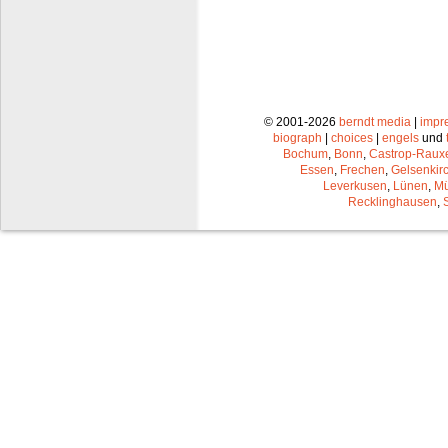
© 2001-2026
berndt media
|
impr
biograph
|
choices
|
engels
und
Bochum
,
Bonn
,
Castrop-Raux
Essen
,
Frechen
,
Gelsenkir
Leverkusen
,
Lünen
,
Mü
Recklinghausen
,