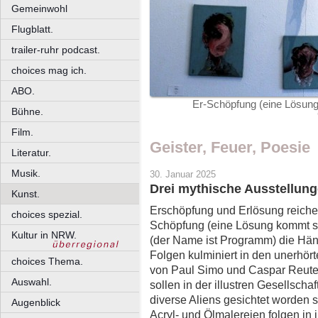
Gemeinwohl
Flugblatt.
trailer-ruhr podcast.
choices mag ich.
ABO.
Er-Schöpfung (eine Lösung
Bühne.
Film.
Geister, Feuer, Poesie
Literatur.
Musik.
30. Januar 2025
Drei mythische Ausstellunge
Kunst.
Erschöpfung und Erlösung reiche
choices spezial.
Schöpfung (eine Lösung kommt sp
Kultur in NRW.
(der Name ist Programm) die Hän
Folgen kulminiert in den unerhör
choices Thema.
von Paul Simo und Caspar Reute
Auswahl.
sollen in der illustren Gesellsch
diverse Aliens gesichtet worden
Augenblick
Acryl- und Ölmalereien folgen in