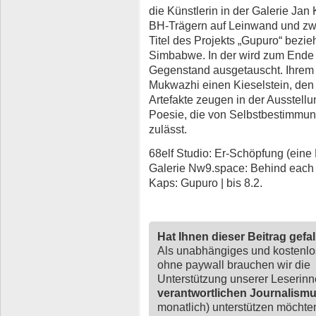
die Künstlerin in der Galerie Jan
BH-Trägern auf Leinwand und zwei
Titel des Projekts „Gupuro“ bezieh
Simbabwe. In der wird zum Ende e
Gegenstand ausgetauscht. Ihrem
Mukwazhi einen Kieselstein, den 
Artefakte zeugen in der Ausstell
Poesie, die von Selbstbestimmun
zulässt.
68elf Studio: Er-Schöpfung (eine 
Galerie Nw9.space: Behind each fi
Kaps: Gupuro | bis 8.2.
Hat Ihnen dieser Beitrag gefa
Als unabhängiges und kostenl
ohne paywall brauchen wir die
Unterstützung unserer Leserin
verantwortlichen Journalism
monatlich) unterstützen möchten,