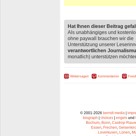
Hat Ihnen dieser Beitrag gefa
Als unabhängiges und kostenl
ohne paywall brauchen wir die
Unterstützung unserer Leserin
verantwortlichen Journalism
monatlich) unterstützen möchten,
Weitersagen
Kommentieren
Feed
© 2001-2026
berndt media
|
impr
biograph
|
choices
|
engels
und
Bochum
,
Bonn
,
Castrop-Raux
Essen
,
Frechen
,
Gelsenkir
Leverkusen
,
Lünen
,
Mü