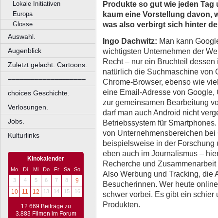
Produkte so gut wie jeden Tag
Lokale Initiativen
kaum eine Vorstellung davon, 
Europa
was also verbirgt sich hinter
Glosse
Auswahl.
Ingo Dachwitz:
Man kann Google
wichtigsten Unternehmen der Wel
Augenblick
Recht – nur ein Bruchteil dessen i
Zuletzt gelacht: Cartoons.
natürlich die Suchmaschine von 
––––––––––––––––––––
Chrome-Browser, ebenso wie viele
eine Email-Adresse von Google, 
choices Geschichte.
zur gemeinsamen Bearbeitung von
Verlosungen.
darf man auch Android nicht verg
Jobs.
Betriebssystem für Smartphones.
von Unternehmensbereichen bei G
Kulturlinks
beispielsweise in der Forschung 
eben auch im Journalismus – hie
Kinokalender
Recherche und Zusammenarbeit v
Mo
Di
Mi
Do
Fr
Sa
So
Also Werbung und Tracking, die 
3
4
5
6
7
8
9
Besucherinnen. Wer heute online 
10
11
12
13
14
15
16
schwer vorbei. Es gibt ein schie
Produkten.
12.669 Beiträge zu
3.883 Filmen im Forum