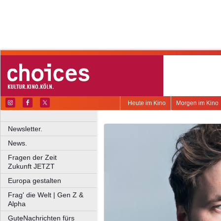
Heute im Kino
Morgen im Kino
Newsletter.
News.
Fragen der Zeit
Zukunft JETZT
Europa gestalten
Frag' die Welt | Gen Z &
Alpha
GuteNachrichten fürs