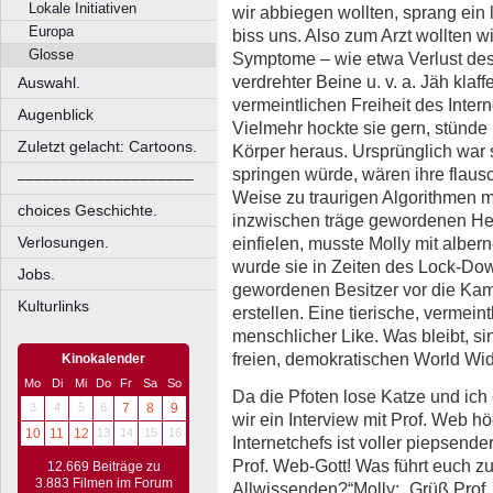
Lokale Initiativen
wir abbiegen wollten, sprang ein
Europa
biss uns. Also zum Arzt wollten w
Glosse
Symptome – wie etwa Verlust de
verdrehter Beine u. v. a. Jäh kla
Auswahl.
vermeintlichen Freiheit des Inter
Augenblick
Vielmehr hockte sie gern, stünde 
Zuletzt gelacht: Cartoons.
Körper heraus. Ursprünglich war s
springen würde, wären ihre flaus
––––––––––––––––––––
Weise zu traurigen Algorithmen mu
choices Geschichte.
inzwischen träge gewordenen He
einfielen, musste Molly mit albe
Verlosungen.
wurde sie in Zeiten des Lock-Do
Jobs.
gewordenen Besitzer vor die Kam
Kulturlinks
erstellen. Eine tierische, vermein
menschlicher Like. Was bleibt, s
freien, demokratischen World W
Kinokalender
Mo
Di
Mi
Do
Fr
Sa
So
Da die Pfoten lose Katze und ich
3
4
5
6
7
8
9
wir ein Interview mit Prof. Web 
10
11
12
13
14
15
16
Internetchefs ist voller piepsende
Prof. Web-Gott! Was führt euch z
12.669 Beiträge zu
3.883 Filmen im Forum
Allwissenden?“Molly: „Grüß Prof