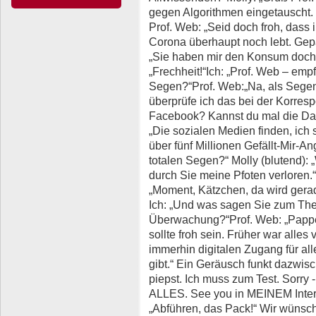
gegen Algorithmen eingetauscht. 
Prof. Web: „Seid doch froh, dass i
Corona überhaupt noch lebt. Gep
„Sie haben mir den Konsum doch 
„Frechheit!“Ich: „Prof. Web – emp
Segen?“Prof. Web:„Na, als Segen
überprüfe ich das bei der Korres
Facebook? Kannst du mal die Da
„Die sozialen Medien finden, ich s
über fünf Millionen Gefällt-Mir-A
totalen Segen?“ Molly (blutend): 
durch Sie meine Pfoten verloren.
„Moment, Kätzchen, da wird gerad
Ich: „Und was sagen Sie zum T
Überwachung?“Prof. Web: „Pappe
sollte froh sein. Früher war alles
immerhin digitalen Zugang für all
gibt.“ Ein Geräusch funkt dazwi
piepst. Ich muss zum Test. Sorr
ALLES. See you in MEINEM Intern
„Abführen, das Pack!“ Wir wünsch