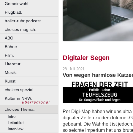
Gemeinwohl
Flugblatt.
trailer-ruhr podcast.
choices mag ich.
ABO.
Bühne.
Film.
Digitaler Segen
Literatur.
28. Juli 2021
Musik.
Von wegen harmlose Katze
Kunst.
choices spezial.
Kultur in NRW.
choices Thema.
Per Digi-Map haben wir uns ult
Intro
digitaler Zeiten zu dem Internet-
Leitartikel
gebeamt. Die Wahrheit ist jedoch
Interview
so seichte Imperium hat uns bruta