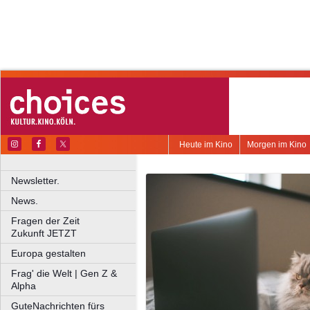
Heute im Kino
Morgen im Kino
Newsletter.
News.
Fragen der Zeit
Zukunft JETZT
Europa gestalten
Frag' die Welt | Gen Z &
Alpha
GuteNachrichten fürs