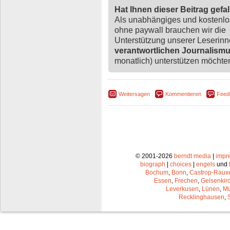
Hat Ihnen dieser Beitrag gefa
Als unabhängiges und kostenl
ohne paywall brauchen wir die
Unterstützung unserer Leserin
verantwortlichen Journalism
monatlich) unterstützen möchten,
Weitersagen
Kommentieren
Feed
© 2001-2026
berndt media
|
impr
biograph
|
choices
|
engels
und
Bochum
,
Bonn
,
Castrop-Raux
Essen
,
Frechen
,
Gelsenkir
Leverkusen
,
Lünen
,
Mü
Recklinghausen
,